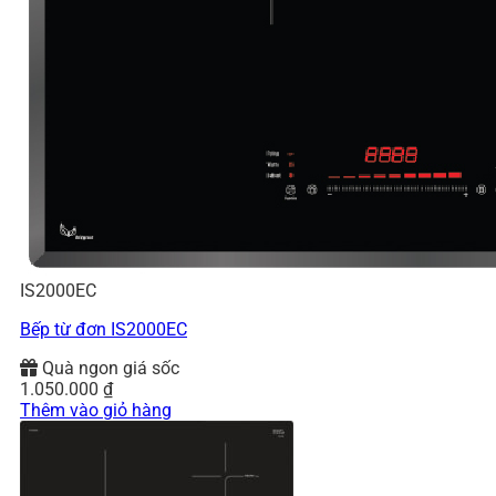
IS2000EC
Bếp từ đơn IS2000EC
Quà ngon giá sốc
1.050.000
₫
Thêm vào giỏ hàng