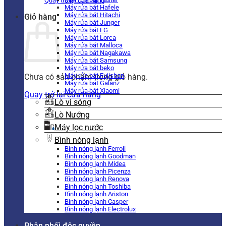
Quay trở lại cửa hàng
Máy rửa bát Hafele
Máy rửa bát Hitachi
Giỏ hàng
Máy rửa bát Junger
Máy rửa bát LG
Máy rửa bát Lorca
Máy rửa bát Malloca
Máy rửa bát Nagakawa
Máy rửa bát Samsung
Máy rửa bát beko
Máy rửa bát Fujishan
Chưa có sản phẩm trong giỏ hàng.
Máy rửa bát Galanz
Máy rửa bát Xiaomi
Quay trở lại cửa hàng
Lò vi sóng
Lò Nướng
Máy lọc nước
Bình nóng lạnh
Bình nóng lạnh Ferroli
Bình nóng lạnh Goodman
Bình nóng lạnh Midea
Bình nóng lạnh Picenza
Bình nóng lạnh Renova
Bình nóng lạnh Toshiba
Bình nóng lạnh Ariston
Bình nóng lạnh Casper
Bình nóng lạnh Electrolux
Phân phối độc quyền