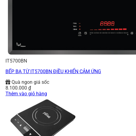
IT5700BN
BẾP BA TỪ IT5700BN ĐIỀU KHIỂN CẢM ỨNG
Quà ngon giá sốc
8.100.000
₫
Thêm vào giỏ hàng