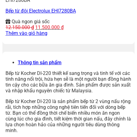
EHI7280BA
Bếp từ đôi Electrolux EHI7280BA
Quà ngon giá sốc
Giá
Giá
12.150.000
₫
11.500.000
₫
gốc
hiện
Thêm vào giỏ hàng
là:
tại
12.150.000 ₫.
là:
11.500.000 ₫.
Thông tin sản phẩm
Bếp từ Kocher DI-220 thiết kế sang trọng và tinh tế với các
tính năng nổi trội, hứa hẹn sẽ là một người bạn đồng hành
tin cậy cho các bữa ăn gia đình. Sản phẩm được sản xuất
và nhập khẩu nguyên chiếc từ Malaysia.
Bếp từ Kocher DI-220 là sản phẩm bếp từ 2 vùng nấu rộng
rãi, tích hợp những công nghệ tiên tiến đối với dòng bếp
từ. Bạn có thể đồng thời chế biến nhiều món ăn ngon
cùng lúc cho gia đình, tiết kiệm thời gian nấu, đây chính là
lựa chọn hoàn hảo của những người tiêu dùng thông
minh.