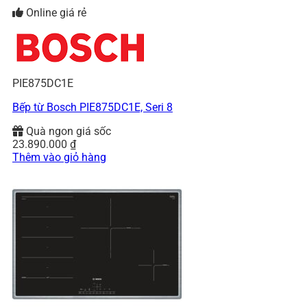
Online giá rẻ
PIE875DC1E
Bếp từ Bosch PIE875DC1E, Seri 8
Quà ngon giá sốc
23.890.000
₫
Thêm vào giỏ hàng