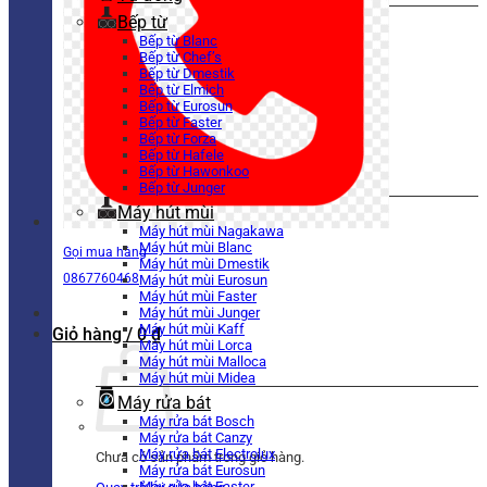
Bếp từ
Bếp từ Blanc
Bếp từ Chef’s
Bếp từ Dmestik
Bếp từ Elmich
Bếp từ Eurosun
Bếp từ Faster
Bếp từ Forza
Bếp từ Hafele
Bếp từ Hawonkoo
Bếp từ Junger
Máy hút mùi
Máy hút mùi Nagakawa
Máy hút mùi Blanc
Gọi mua hàng
Máy hút mùi Dmestik
0867760468
Máy hút mùi Eurosun
Máy hút mùi Faster
Máy hút mùi Junger
Máy hút mùi Kaff
Giỏ hàng /
0
₫
Máy hút mùi Lorca
Máy hút mùi Malloca
Máy hút mùi Midea
Máy rửa bát
Máy rửa bát Bosch
Máy rửa bát Canzy
Máy rửa bát Electrolux
Chưa có sản phẩm trong giỏ hàng.
Máy rửa bát Eurosun
Máy rửa bát Faster