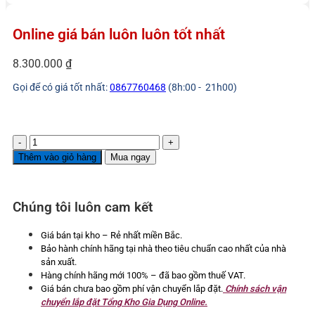
Online giá bán luôn luôn tốt nhất
8.300.000
₫
Gọi để có giá tốt nhất:
0867760468
(8h:00 - 21h00)
Bếp
từ
Thêm vào giỏ hàng
Mua ngay
2
vùng
nấu
Chúng tôi luôn cam kết
4000W
Kocher
DI-
Giá bán tại kho – Rẻ nhất miền Bắc.
220
Bảo hành chính hãng tại nhà theo tiêu chuẩn cao nhất của nhà
số
sản xuất.
lượng
Hàng chính hãng mới 100% – đã bao gồm thuế VAT.
Giá bán chưa bao gồm phí vận chuyển lắp đặt.
Chính sách vận
chuyển lắp đặt Tổng Kho Gia Dụng Online.