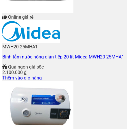
Online giá rẻ
MWH20-25MHA1
Bình tắm nước nóng gián tiếp 20 lít Midea MWH20-25MHA1
Quà ngon giá sốc
2.100.000
₫
Thêm vào giỏ hàng