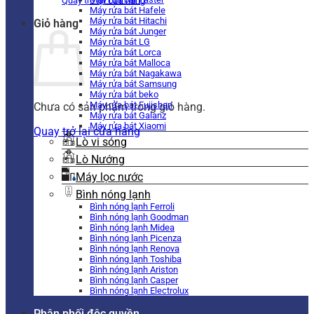
Quay trở lại cửa hàng
Máy rửa bát Hafele
Máy rửa bát Hitachi
Giỏ hàng
Máy rửa bát Junger
Máy rửa bát LG
Máy rửa bát Lorca
Máy rửa bát Malloca
Máy rửa bát Nagakawa
Máy rửa bát Samsung
Máy rửa bát beko
Máy rửa bát Fujishan
Chưa có sản phẩm trong giỏ hàng.
Máy rửa bát Galanz
Máy rửa bát Xiaomi
Quay trở lại cửa hàng
Lò vi sóng
Lò Nướng
Máy lọc nước
Bình nóng lạnh
Bình nóng lạnh Ferroli
Bình nóng lạnh Goodman
Bình nóng lạnh Midea
Bình nóng lạnh Picenza
Bình nóng lạnh Renova
Bình nóng lạnh Toshiba
Bình nóng lạnh Ariston
Bình nóng lạnh Casper
Bình nóng lạnh Electrolux
Phân phối độc quyền