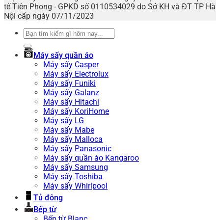
tế Tiên Phong - GPKD số 0110534029 do Sở KH và ĐT TP Hà
Nội cấp ngày 07/11/2023
Tìm
kiếm:
Máy sấy quần áo
Máy sấy Casper
Máy sấy Electrolux
Máy sấy Funiki
Máy sấy Galanz
Máy sấy Hitachi
Máy sấy KoriHome
Máy sấy LG
Máy sấy Mabe
Máy sấy Malloca
Máy sấy Panasonic
Máy sấy quần áo Kangaroo
Máy sấy Samsung
Máy sấy Toshiba
Máy sấy Whirlpool
Tủ đông
Bếp từ
Bếp từ Blanc