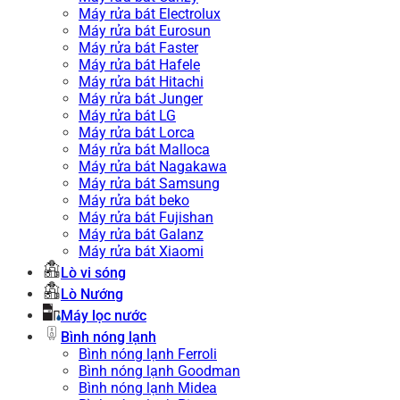
Máy rửa bát Electrolux
Máy rửa bát Eurosun
Máy rửa bát Faster
Máy rửa bát Hafele
Máy rửa bát Hitachi
Máy rửa bát Junger
Máy rửa bát LG
Máy rửa bát Lorca
Máy rửa bát Malloca
Máy rửa bát Nagakawa
Máy rửa bát Samsung
Máy rửa bát beko
Máy rửa bát Fujishan
Máy rửa bát Galanz
Máy rửa bát Xiaomi
Lò vi sóng
Lò Nướng
Máy lọc nước
Bình nóng lạnh
Bình nóng lạnh Ferroli
Bình nóng lạnh Goodman
Bình nóng lạnh Midea