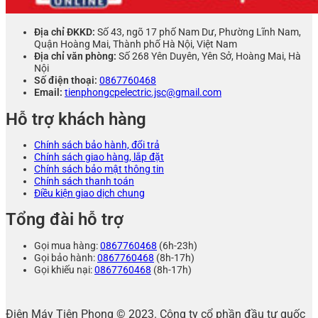
Địa chỉ ĐKKD:
Số 43, ngõ 17 phố Nam Dư, Phường Lĩnh Nam,
Quận Hoàng Mai, Thành phố Hà Nội, Việt Nam
Địa chỉ văn phòng:
Số 268 Yên Duyên, Yên Sở, Hoàng Mai, Hà
Nội
Số điện thoại:
0867760468
Email:
tienphongcpelectric.jsc@gmail.com
Hỗ trợ khách hàng
Chính sách bảo hành, đổi trả
Chính sách giao hàng, lắp đặt
Chính sách bảo mật thông tin
Chính sách thanh toán
Điều kiện giao dịch chung
Tổng đài hỗ trợ
Gọi mua hàng:
0867760468
(6h-23h)
Gọi bảo hành:
0867760468
(8h-17h)
Gọi khiếu nại:
0867760468
(8h-17h)
Điện Máy Tiên Phong © 2023. Công ty cổ phần đầu tư quốc