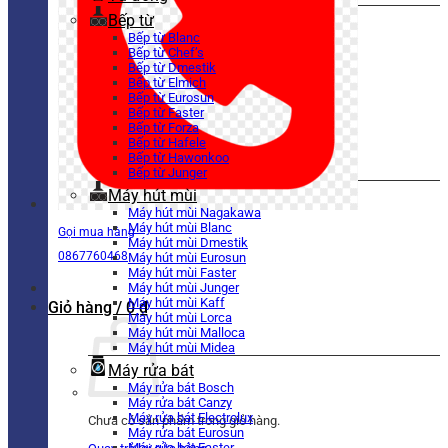
Bếp từ
Bếp từ Blanc
Bếp từ Chef’s
Bếp từ Dmestik
Bếp từ Elmich
Bếp từ Eurosun
Bếp từ Faster
Bếp từ Forza
Bếp từ Hafele
Bếp từ Hawonkoo
Bếp từ Junger
Máy hút mùi
Máy hút mùi Nagakawa
Máy hút mùi Blanc
Gọi mua hàng
Máy hút mùi Dmestik
0867760468
Máy hút mùi Eurosun
Máy hút mùi Faster
Máy hút mùi Junger
Máy hút mùi Kaff
Giỏ hàng /
0
₫
Máy hút mùi Lorca
Máy hút mùi Malloca
Máy hút mùi Midea
Máy rửa bát
Máy rửa bát Bosch
Máy rửa bát Canzy
Máy rửa bát Electrolux
Chưa có sản phẩm trong giỏ hàng.
Máy rửa bát Eurosun
Máy rửa bát Faster