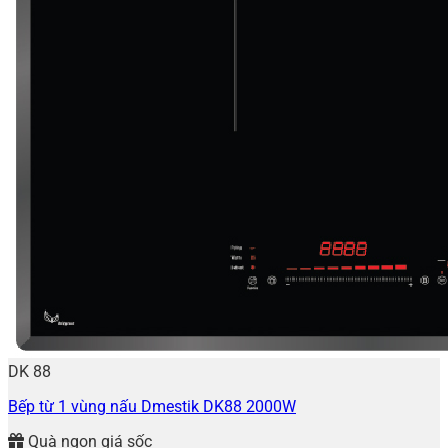
DK 88
Bếp từ 1 vùng nấu Dmestik DK88 2000W
Quà ngon giá sốc