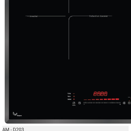
AM - D203