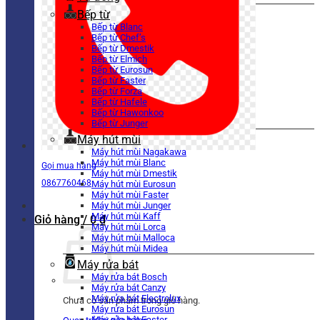
Bếp từ
Bếp từ Blanc
Bếp từ Chef’s
Bếp từ Dmestik
Bếp từ Elmich
Bếp từ Eurosun
Bếp từ Faster
Bếp từ Forza
Bếp từ Hafele
Bếp từ Hawonkoo
Bếp từ Junger
Máy hút mùi
Máy hút mùi Nagakawa
Máy hút mùi Blanc
Gọi mua hàng
Máy hút mùi Dmestik
0867760468
Máy hút mùi Eurosun
Máy hút mùi Faster
Máy hút mùi Junger
Máy hút mùi Kaff
Giỏ hàng /
0
₫
Máy hút mùi Lorca
Máy hút mùi Malloca
Máy hút mùi Midea
Máy rửa bát
Máy rửa bát Bosch
Máy rửa bát Canzy
Máy rửa bát Electrolux
Chưa có sản phẩm trong giỏ hàng.
Máy rửa bát Eurosun
Máy rửa bát Faster