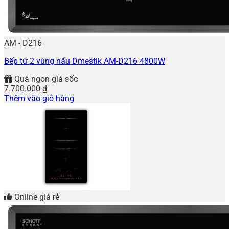
AM - D216
Bếp từ 2 vùng nấu Dmestik AM-D216 4800W
Quà ngon giá sốc
7.700.000
₫
Thêm vào giỏ hàng
Online giá rẻ