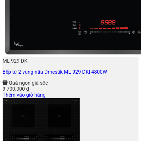
ML 929 DKI
Bếp từ 2 vùng nấu Dmestik ML 929 DKI 4800W
Quà ngon giá sốc
9.700.000
₫
Thêm vào giỏ hàng