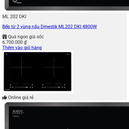
ML 202 DKI
Bếp từ 2 vùng nấu Dmestik ML202 DKI 4800W
Quà ngon giá sốc
6.700.000
₫
Thêm vào giỏ hàng
Online giá rẻ