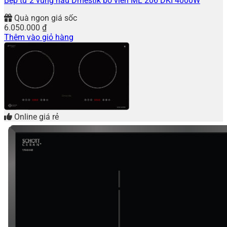
Bếp từ 2 vùng nấu Dmestik bo viền ML 206 DKI 4000W
Quà ngon giá sốc
6.050.000
₫
Thêm vào giỏ hàng
Online giá rẻ