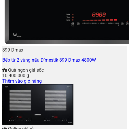
899 Dmax
Bếp từ 2 vùng nấu D’mestik 899 Dmax 4800W
Quà ngon giá sốc
10.400.000
₫
Thêm vào giỏ hàng
Online giá rẻ