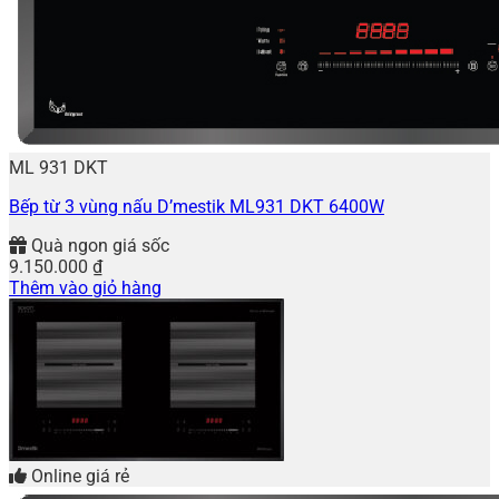
ML 931 DKT
Bếp từ 3 vùng nấu D’mestik ML931 DKT 6400W
Quà ngon giá sốc
9.150.000
₫
Thêm vào giỏ hàng
Online giá rẻ