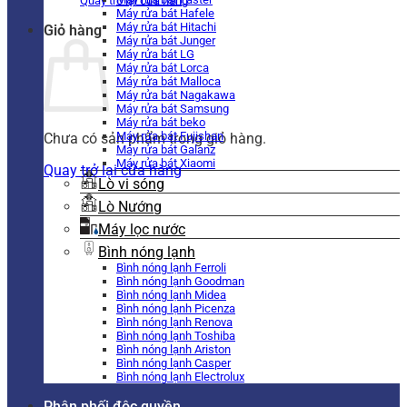
Quay trở lại cửa hàng
Máy rửa bát Hafele
Máy rửa bát Hitachi
Giỏ hàng
Máy rửa bát Junger
Máy rửa bát LG
Máy rửa bát Lorca
Máy rửa bát Malloca
Máy rửa bát Nagakawa
Máy rửa bát Samsung
Máy rửa bát beko
Máy rửa bát Fujishan
Chưa có sản phẩm trong giỏ hàng.
Máy rửa bát Galanz
Máy rửa bát Xiaomi
Quay trở lại cửa hàng
Lò vi sóng
Lò Nướng
Máy lọc nước
Bình nóng lạnh
Bình nóng lạnh Ferroli
Bình nóng lạnh Goodman
Bình nóng lạnh Midea
Bình nóng lạnh Picenza
Bình nóng lạnh Renova
Bình nóng lạnh Toshiba
Bình nóng lạnh Ariston
Bình nóng lạnh Casper
Bình nóng lạnh Electrolux
Phân phối độc quyền