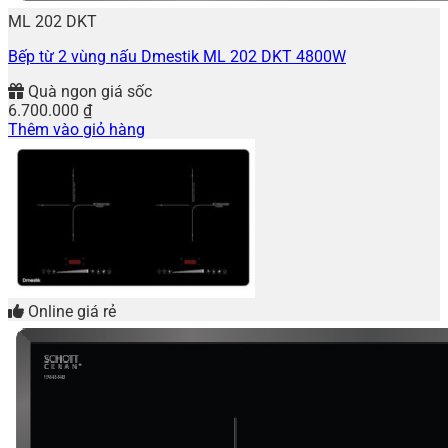
ML 202 DKT
Bếp từ 2 vùng nấu Dmestik ML 202 DKT 4800W
Quà ngon giá sốc
6.700.000
₫
Thêm vào giỏ hàng
Online giá rẻ