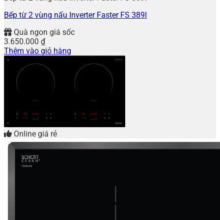
Bếp từ 2 vùng nấu Inverter Faster FS 389I
Quà ngon giá sốc
3.650.000
₫
Thêm vào giỏ hàng
Online giá rẻ