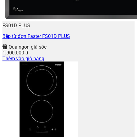
FS01D PLUS
Bếp từ đơn Faster FS01D PLUS
Quà ngon giá sốc
1.900.000
₫
Thêm vào giỏ hàng