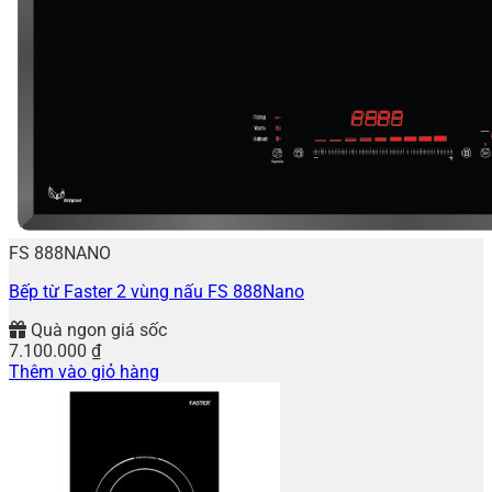
FS 888NANO
Bếp từ Faster 2 vùng nấu FS 888Nano
Quà ngon giá sốc
7.100.000
₫
Thêm vào giỏ hàng