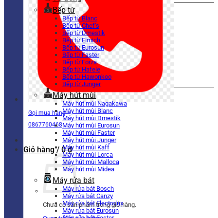
Bếp từ
Bếp từ Blanc
Bếp từ Chef’s
Bếp từ Dmestik
Bếp từ Elmich
Bếp từ Eurosun
Bếp từ Faster
Bếp từ Forza
Bếp từ Hafele
Bếp từ Hawonkoo
Bếp từ Junger
Máy hút mùi
Máy hút mùi Nagakawa
Máy hút mùi Blanc
Gọi mua hàng
Máy hút mùi Dmestik
0867760468
Máy hút mùi Eurosun
Máy hút mùi Faster
Máy hút mùi Junger
Máy hút mùi Kaff
Giỏ hàng /
0
₫
Máy hút mùi Lorca
Máy hút mùi Malloca
Máy hút mùi Midea
Máy rửa bát
Máy rửa bát Bosch
Máy rửa bát Canzy
Máy rửa bát Electrolux
Chưa có sản phẩm trong giỏ hàng.
Máy rửa bát Eurosun
Máy rửa bát Faster