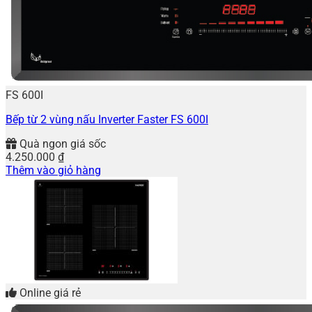
FS 600I
Bếp từ 2 vùng nấu Inverter Faster FS 600I
Quà ngon giá sốc
4.250.000
₫
Thêm vào giỏ hàng
Online giá rẻ