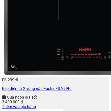
FS 299HI
Bếp điện từ 2 vùng nấu Faster FS 299HI
Quà ngon giá sốc
3.400.000
₫
Thêm vào giỏ hàng