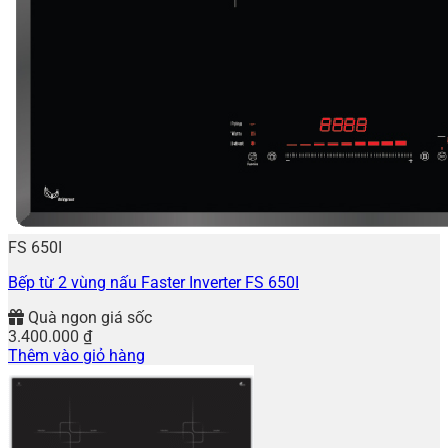
FS 650I
Bếp từ 2 vùng nấu Faster Inverter FS 650I
Quà ngon giá sốc
3.400.000
₫
Thêm vào giỏ hàng