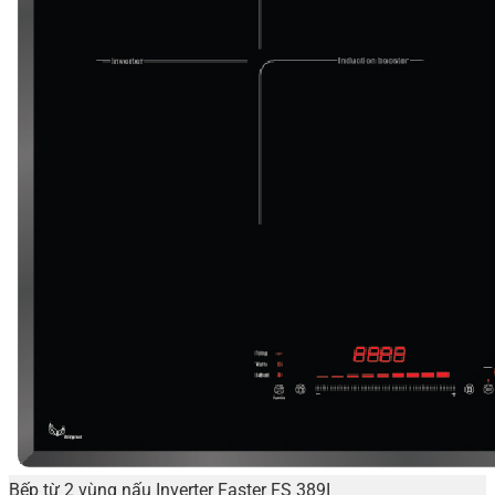
Bếp từ 2 vùng nấu Inverter Faster FS 389I