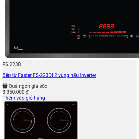
FS 223DI
Bếp từ Faster FS-223DI 2 vùng nấu Inverter
Quà ngon giá sốc
3.350.000
₫
Thêm vào giỏ hàng