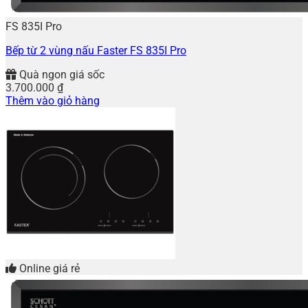
FS 835I Pro
Bếp từ 2 vùng nấu Faster FS 835I Pro
Quà ngon giá sốc
3.700.000
₫
Thêm vào giỏ hàng
Online giá rẻ