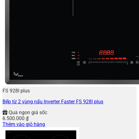
FS 928I plus
Bếp từ 2 vùng nấu Inverter Faster FS 928I plus
Quà ngon giá sốc
6.500.000
₫
Thêm vào giỏ hàng