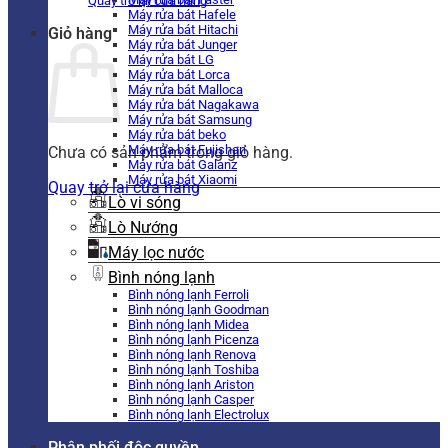
Quay trở lại cửa hàng
Máy rửa bát Hafele
Máy rửa bát Hitachi
Giỏ hàng
Máy rửa bát Junger
Máy rửa bát LG
Máy rửa bát Lorca
Máy rửa bát Malloca
Máy rửa bát Nagakawa
Máy rửa bát Samsung
Máy rửa bát beko
Máy rửa bát Fujishan
Chưa có sản phẩm trong giỏ hàng.
Máy rửa bát Galanz
Máy rửa bát Xiaomi
Quay trở lại cửa hàng
Lò vi sóng
Lò Nướng
Máy lọc nước
Bình nóng lạnh
Bình nóng lạnh Ferroli
Bình nóng lạnh Goodman
Bình nóng lạnh Midea
Bình nóng lạnh Picenza
Bình nóng lạnh Renova
Bình nóng lạnh Toshiba
Bình nóng lạnh Ariston
Bình nóng lạnh Casper
Bình nóng lạnh Electrolux
Phân phối độc quyền