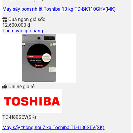
Máy sấy bơm nhiệt Toshiba 10 kg TD-BK110GHV(MK)
Quà ngon giá sốc
12.600.000
₫
Thêm vào giỏ hàng
Online giá rẻ
TD-H80SEV(SK)
Máy sấy thông hơi 7 kg Toshiba TD-H80SEV(SK)