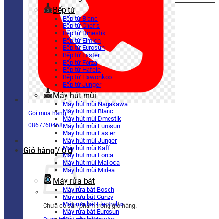
Bếp từ
Bếp từ Blanc
Bếp từ Chef’s
Bếp từ Dmestik
Bếp từ Elmich
Bếp từ Eurosun
Bếp từ Faster
Bếp từ Forza
Bếp từ Hafele
Bếp từ Hawonkoo
Bếp từ Junger
Máy hút mùi
Máy hút mùi Nagakawa
Máy hút mùi Blanc
Gọi mua hàng
Máy hút mùi Dmestik
0867760468
Máy hút mùi Eurosun
Máy hút mùi Faster
Máy hút mùi Junger
Máy hút mùi Kaff
Giỏ hàng /
0
₫
Máy hút mùi Lorca
Máy hút mùi Malloca
Máy hút mùi Midea
Máy rửa bát
Máy rửa bát Bosch
Máy rửa bát Canzy
Máy rửa bát Electrolux
Chưa có sản phẩm trong giỏ hàng.
Máy rửa bát Eurosun
Máy rửa bát Faster