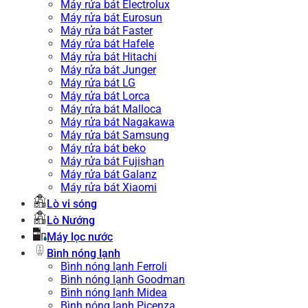
Máy rửa bát Electrolux
Máy rửa bát Eurosun
Máy rửa bát Faster
Máy rửa bát Hafele
Máy rửa bát Hitachi
Máy rửa bát Junger
Máy rửa bát LG
Máy rửa bát Lorca
Máy rửa bát Malloca
Máy rửa bát Nagakawa
Máy rửa bát Samsung
Máy rửa bát beko
Máy rửa bát Fujishan
Máy rửa bát Galanz
Máy rửa bát Xiaomi
Lò vi sóng
Lò Nướng
Máy lọc nước
Bình nóng lạnh
Bình nóng lạnh Ferroli
Bình nóng lạnh Goodman
Bình nóng lạnh Midea
Bình nóng lạnh Picenza