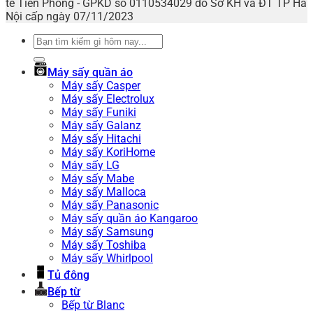
tế Tiên Phong - GPKD số 0110534029 do Sở KH và ĐT TP Hà
Nội cấp ngày 07/11/2023
Tìm
kiếm:
Máy sấy quần áo
Máy sấy Casper
Máy sấy Electrolux
Máy sấy Funiki
Máy sấy Galanz
Máy sấy Hitachi
Máy sấy KoriHome
Máy sấy LG
Máy sấy Mabe
Máy sấy Malloca
Máy sấy Panasonic
Máy sấy quần áo Kangaroo
Máy sấy Samsung
Máy sấy Toshiba
Máy sấy Whirlpool
Tủ đông
Bếp từ
Bếp từ Blanc