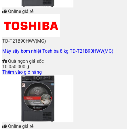
Online giá rẻ
TD-T21B90HWV(MG)
Máy sấy bơm nhiệt Toshiba 8 kg TD-T21B90HWV(MG)
Quà ngon giá sốc
10.050.000
₫
Thêm vào giỏ hàng
Online giá rẻ