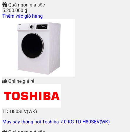
Quà ngon giá sốc
5.200.000
₫
Thêm vào giỏ hàng
Online giá rẻ
TD-H80SEV(WK)
Máy sấy thông hơi Toshiba 7.0 KG TD-H80SEV(WK)