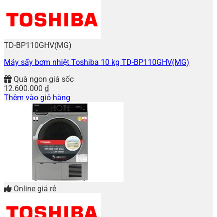
TD-BP110GHV(MG)
Máy sấy bơm nhiệt Toshiba 10 kg TD-BP110GHV(MG)
Quà ngon giá sốc
12.600.000
₫
Thêm vào giỏ hàng
Online giá rẻ