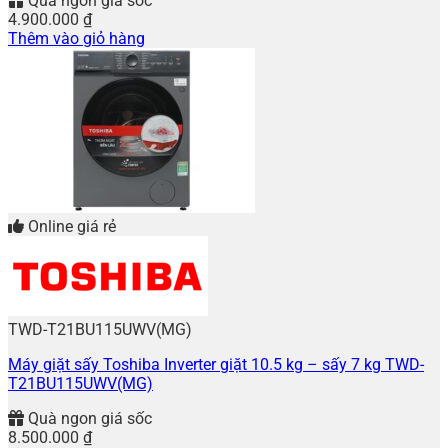
Quà ngon giá sốc
4.900.000
₫
Thêm vào giỏ hàng
Online giá rẻ
TWD-T21BU115UWV(MG)
Máy giặt sấy Toshiba Inverter giặt 10.5 kg – sấy 7 kg TWD-
T21BU115UWV(MG)
Quà ngon giá sốc
8.500.000
₫