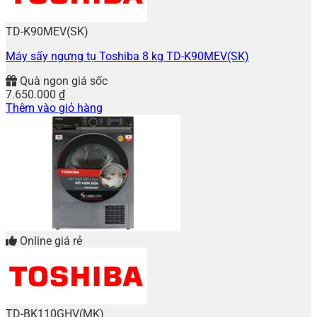
TD-K90MEV(SK)
Máy sấy ngưng tụ Toshiba 8 kg TD-K90MEV(SK)
Quà ngon giá sốc
7.650.000
₫
Thêm vào giỏ hàng
Online giá rẻ
TD-BK110GHV(MK)