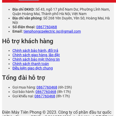
Địa chỉ ĐKKD:
Số 43, ngõ 17 phố Nam Dư, Phường Lĩnh Nam,
Quận Hoàng Mai, Thành phố Hà Nội, Việt Nam
Địa chỉ văn phòng:
Số 268 Yên Duyên, Yên Sở, Hoàng Mai, Hà
Nội
Số điện thoại:
0867760468
Email:
tienphongcpelectric.jsc@gmail.com
Hỗ trợ khách hàng
Chính sách bảo hành, đổi trả
Chính sách giao hàng, lắp đặt
Chính sách bảo mật thông tin
Chính sách thanh toán
Điều kiện giao dịch chung
Tổng đài hỗ trợ
Gọi mua hàng:
0867760468
(6h-23h)
Gọi bảo hành:
0867760468
(8h-17h)
Gọi khiếu nại:
0867760468
(8h-17h)
Điện Máy Tiên Phong © 2023. Công ty cổ phần đầu tư quốc