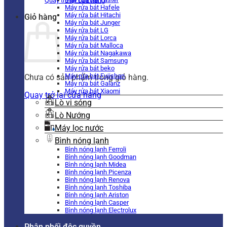
Quay trở lại cửa hàng
Máy rửa bát Hafele
Máy rửa bát Hitachi
Giỏ hàng
Máy rửa bát Junger
Máy rửa bát LG
Máy rửa bát Lorca
Máy rửa bát Malloca
Máy rửa bát Nagakawa
Máy rửa bát Samsung
Máy rửa bát beko
Máy rửa bát Fujishan
Chưa có sản phẩm trong giỏ hàng.
Máy rửa bát Galanz
Máy rửa bát Xiaomi
Quay trở lại cửa hàng
Lò vi sóng
Lò Nướng
Máy lọc nước
Bình nóng lạnh
Bình nóng lạnh Ferroli
Bình nóng lạnh Goodman
Bình nóng lạnh Midea
Bình nóng lạnh Picenza
Bình nóng lạnh Renova
Bình nóng lạnh Toshiba
Bình nóng lạnh Ariston
Bình nóng lạnh Casper
Bình nóng lạnh Electrolux
Phân phối độc quyền