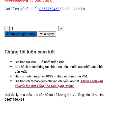
Giá
Giá
17.990.000
₫
13.000.000
₫
gốc
hiện
Gọi để có giá tốt nhất:
0867760468
(8h:00 - 21h00)
là:
tại
17.990.000 ₫.
là:
13.000.000 ₫.
Bếp
từ
Thêm vào giỏ hàng
Mua ngay
3
vùng
nấu
Chúng tôi luôn cam kết
Samsung
NZ63B5046FK/SV
số
Giá bán tại kho – Rẻ nhất miền Bắc.
lượng
Bảo hành chính hãng tại nhà theo tiêu chuẩn cao nhất của nhà
sản xuất.
Hàng chính hãng mới 100% – đã bao gồm thuế VAT.
Giá bán chưa bao gồm phí vận chuyển lắp đặt.
Chính sách vận
chuyển lắp đặt Tổng Kho Gia Dụng Online.
Quý đại lý, nhà thấu, thợ cần hỗ trợ số lượng lớn,
Vui lòng liên hệ hotline
0867.760.468