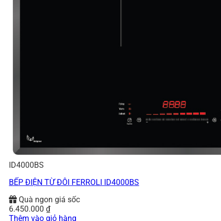
ID4000BS
BẾP ĐIỆN TỪ ĐÔI FERROLI ID4000BS
Quà ngon giá sốc
6.450.000
₫
Thêm vào giỏ hàng