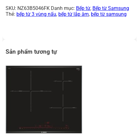
SKU:
NZ63B5046FK
Danh mục:
Bếp từ
,
Bếp từ Samsung
Thẻ:
bếp từ 3 vùng nấu
,
bếp từ lắp âm
,
bếp từ samsung
Sản phẩm tương tự