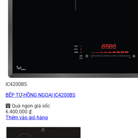
IC4200BS
BẾP TỪ-HỒNG NGOẠI IC4200BS
Quà ngon giá sốc
6.400.000
₫
Thêm vào giỏ hàng