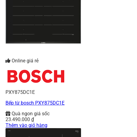
Online giá rẻ
PXY875DC1E
Bếp từ bosch PXY875DC1E
Quà ngon giá sốc
23.490.000
₫
Thêm vào giỏ hàng