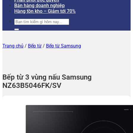
Bán hàng doanh nghiệp
Hàng tồn kho – Giảm tới 70%
Tìm
kiếm:
Trang chủ
/
Bếp từ
/
Bếp từ Samsung
Bếp từ 3 vùng nấu Samsung
NZ63B5046FK/SV