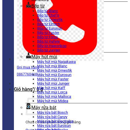
Bếp từ
Bếp từ Blanc
Bếp từ Chef’s
Bếp từ Dmestik
Bếp từ Elmich
Bếp từ Eurosun
Bếp từ Faster
Bếp từ Forza
Bếp từ Hafele
Bếp từ Hawonkoo
Bếp từ Junger
Máy hút mùi
Máy hút mùi Nagakawa
Máy hút mùi Blanc
Gọi mua hàng
Máy hút mùi Dmestik
0867760468
Máy hút mùi Eurosun
Máy hút mùi Faster
Máy hút mùi Junger
Máy hút mùi Kaff
Giỏ hàng /
0
₫
Máy hút mùi Lorca
Máy hút mùi Malloca
Máy hút mùi Midea
Máy rửa bát
Máy rửa bát Bosch
Máy rửa bát Canzy
Máy rửa bát Electrolux
Chưa có sản phẩm trong giỏ hàng.
Máy rửa bát Eurosun
Máy rửa bát Faster