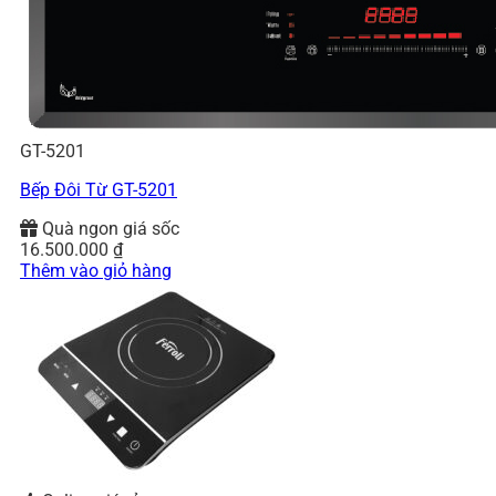
GT-5201
Bếp Đôi Từ GT-5201
Quà ngon giá sốc
16.500.000
₫
Thêm vào giỏ hàng