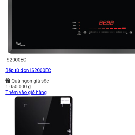
IS2000EC
Bếp từ đơn IS2000EC
Quà ngon giá sốc
1.050.000
₫
Thêm vào giỏ hàng