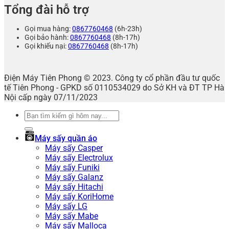
Tổng đài hỗ trợ
Gọi mua hàng:
0867760468
(6h-23h)
Gọi bảo hành:
0867760468
(8h-17h)
Gọi khiếu nại:
0867760468
(8h-17h)
Điện Máy Tiên Phong © 2023. Công ty cổ phần đầu tư quốc
tế Tiên Phong - GPKD số 0110534029 do Sở KH và ĐT TP Hà
Nội cấp ngày 07/11/2023
Tìm
kiếm:
Máy sấy quần áo
Máy sấy Casper
Máy sấy Electrolux
Máy sấy Funiki
Máy sấy Galanz
Máy sấy Hitachi
Máy sấy KoriHome
Máy sấy LG
Máy sấy Mabe
Máy sấy Malloca