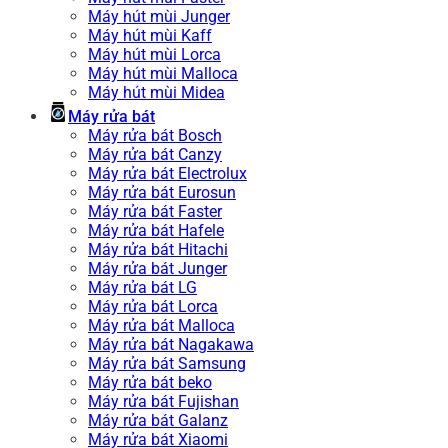
Máy hút mùi Junger
Máy hút mùi Kaff
Máy hút mùi Lorca
Máy hút mùi Malloca
Máy hút mùi Midea
Máy rửa bát
Máy rửa bát Bosch
Máy rửa bát Canzy
Máy rửa bát Electrolux
Máy rửa bát Eurosun
Máy rửa bát Faster
Máy rửa bát Hafele
Máy rửa bát Hitachi
Máy rửa bát Junger
Máy rửa bát LG
Máy rửa bát Lorca
Máy rửa bát Malloca
Máy rửa bát Nagakawa
Máy rửa bát Samsung
Máy rửa bát beko
Máy rửa bát Fujishan
Máy rửa bát Galanz
Máy rửa bát Xiaomi