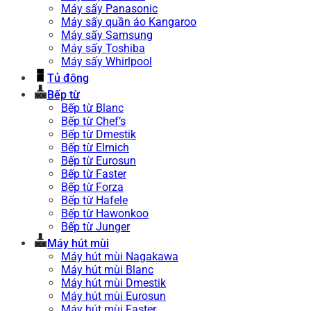
Máy sấy Panasonic
Máy sấy quần áo Kangaroo
Máy sấy Samsung
Máy sấy Toshiba
Máy sấy Whirlpool
Tủ đông
Bếp từ
Bếp từ Blanc
Bếp từ Chef’s
Bếp từ Dmestik
Bếp từ Elmich
Bếp từ Eurosun
Bếp từ Faster
Bếp từ Forza
Bếp từ Hafele
Bếp từ Hawonkoo
Bếp từ Junger
Máy hút mùi
Máy hút mùi Nagakawa
Máy hút mùi Blanc
Máy hút mùi Dmestik
Máy hút mùi Eurosun
Máy hút mùi Faster