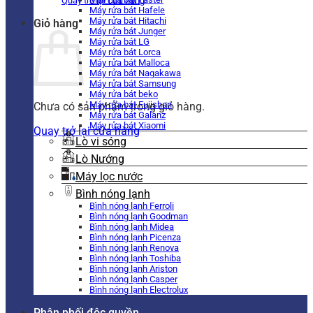
Quay trở lại cửa hàng
Máy rửa bát Hafele
Máy rửa bát Hitachi
Giỏ hàng
Máy rửa bát Junger
Máy rửa bát LG
Máy rửa bát Lorca
Máy rửa bát Malloca
Máy rửa bát Nagakawa
Máy rửa bát Samsung
Máy rửa bát beko
Máy rửa bát Fujishan
Chưa có sản phẩm trong giỏ hàng.
Máy rửa bát Galanz
Máy rửa bát Xiaomi
Quay trở lại cửa hàng
Lò vi sóng
Lò Nướng
Máy lọc nước
Bình nóng lạnh
Bình nóng lạnh Ferroli
Bình nóng lạnh Goodman
Bình nóng lạnh Midea
Bình nóng lạnh Picenza
Bình nóng lạnh Renova
Bình nóng lạnh Toshiba
Bình nóng lạnh Ariston
Bình nóng lạnh Casper
Bình nóng lạnh Electrolux
Phân phối độc quyền