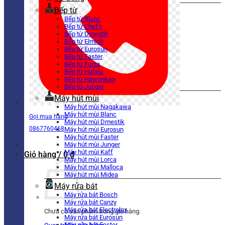
Bếp từ
Bếp từ Blanc
Bếp từ Chef’s
Bếp từ Dmestik
Bếp từ Elmich
Bếp từ Eurosun
Bếp từ Faster
Bếp từ Forza
Bếp từ Hafele
Bếp từ Hawonkoo
Bếp từ Junger
Máy hút mùi
Máy hút mùi Nagakawa
Máy hút mùi Blanc
Gọi mua hàng
Máy hút mùi Dmestik
0867760468
Máy hút mùi Eurosun
Máy hút mùi Faster
Máy hút mùi Junger
Máy hút mùi Kaff
Giỏ hàng /
0
₫
Máy hút mùi Lorca
Máy hút mùi Malloca
Máy hút mùi Midea
Máy rửa bát
Máy rửa bát Bosch
Máy rửa bát Canzy
Máy rửa bát Electrolux
Chưa có sản phẩm trong giỏ hàng.
Máy rửa bát Eurosun
Máy rửa bát Faster