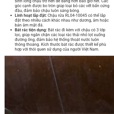
sinh lòng chậu trở nên dễ dàng hơn bao giờ hết. Các
góc cạnh được bo tròn giúp loại bỏ các vết bẩn cứng
đầu, đảm bảo chậu luôn sáng bóng.
Linh hoạt lắp đặt:
Chậu rửa RL04-10045 có thể lắp
đặt theo nhiều cách khác nhau như dương, âm hoặc
bán âm mặt đá.
Bát rác tiện dụng:
Bát rác đi kèm với chậu có 3 lớp
lọc, giúp ngăn chặn các loại rác thải nhỏ lọt xuống
đường ống, đảm bảo hệ thống thoát nước luôn
thông thoáng. Kích thước bát rác được thiết kế phù
hợp với thói quen sử dụng của người Việt Nam.