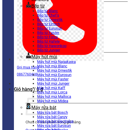
Bếp từ
Bếp từ Blanc
Bếp từ Chef’s
Bếp từ Dmestik
Bếp từ Elmich
Bếp từ Eurosun
Bếp từ Faster
Bếp từ Forza
Bếp từ Hafele
Bếp từ Hawonkoo
Bếp từ Junger
Máy hút mùi
Máy hút mùi Nagakawa
Máy hút mùi Blanc
Gọi mua hàng
Máy hút mùi Dmestik
0867760468
Máy hút mùi Eurosun
Máy hút mùi Faster
Máy hút mùi Junger
Máy hút mùi Kaff
Giỏ hàng /
0
₫
Máy hút mùi Lorca
Máy hút mùi Malloca
Máy hút mùi Midea
Máy rửa bát
Máy rửa bát Bosch
Máy rửa bát Canzy
Máy rửa bát Electrolux
Chưa có sản phẩm trong giỏ hàng.
Máy rửa bát Eurosun
Máy rửa bát Faster