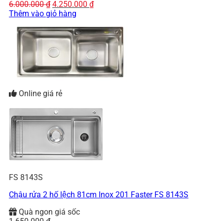
Giá
Giá
6.000.000
₫
4.250.000
₫
gốc
hiện
Thêm vào giỏ hàng
là:
tại
6.000.000 ₫.
là:
4.250.000 ₫.
Online giá rẻ
FS 8143S
Chậu rửa 2 hố lệch 81cm Inox 201 Faster FS 8143S
Quà ngon giá sốc