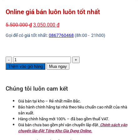
Online giá bán luôn luôn tốt nhất
Giá
Giá
5.500.000
₫
3.050.000
₫
gốc
hiện
Gọi để có giá tốt nhất:
0867760468
(8h:00 - 21h00)
là:
tại
5.500.000 ₫.
là:
3.050.000 ₫.
Chậu
rửa
Thêm vào giỏ hàng
Mua ngay
2
hố
Roslerer
Chúng tôi luôn cam kết
100CM
RL04-
10045
Giá bán tại kho – Rẻ nhất miền Bắc.
Nano
Bảo hành chính hãng tại nhà theo tiêu chuẩn cao nhất của nhà
có
sản xuất.
bàn
Hàng chính hãng mới 100% – đã bao gồm thuế VAT.
chờ
Giá bán chưa bao gồm phí vận chuyển lắp đặt.
Chính sách vận
số
chuyển lắp đặt Tổng Kho Gia Dụng Online.
lượng