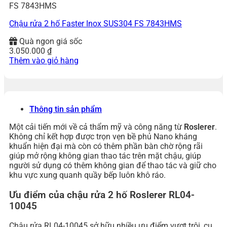
FS 7843HMS
Chậu rửa 2 hố Faster Inox SUS304 FS 7843HMS
Quà ngon giá sốc
3.050.000
₫
Thêm vào giỏ hàng
Thông tin sản phẩm
Một cải tiến mới về cả thẩm mỹ và công năng từ
Roslerer
.
Không chỉ kết hợp được trọn vẹn bề phủ Nano kháng
khuẩn hiện đại mà còn có thêm phần bàn chờ rộng rãi
giúp mở rộng không gian thao tác trên mặt chậu, giúp
người sử dụng có thêm không gian để thao tác và giữ cho
khu vực xung quanh quầy bếp luôn khô ráo.
Ưu điểm của chậu rửa 2 hố Roslerer RL04-
10045
Chậu rửa RL04-10045 sở hữu nhiều ưu điểm vượt trội, cụ