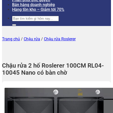
Bán hàng doanh nghiệp
Hàng tồn kho – Giảm tới 70%
Tìm
kiếm:
Trang chủ
/
Chậu rửa
/
Chậu rửa Roslerer
Chậu rửa 2 hố Roslerer 100CM RL04-
10045 Nano có bàn chờ