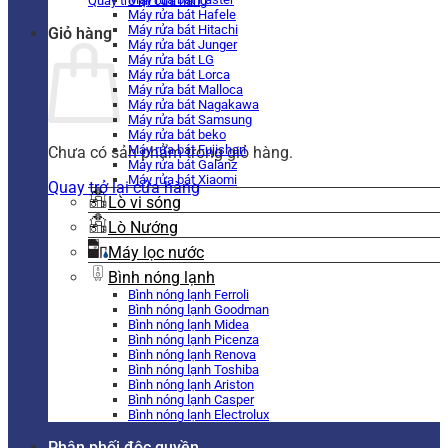
Quay trở lại cửa hàng
Máy rửa bát Hafele
Máy rửa bát Hitachi
Giỏ hàng
Máy rửa bát Junger
Máy rửa bát LG
Máy rửa bát Lorca
Máy rửa bát Malloca
Máy rửa bát Nagakawa
Máy rửa bát Samsung
Máy rửa bát beko
Máy rửa bát Fujishan
Chưa có sản phẩm trong giỏ hàng.
Máy rửa bát Galanz
Máy rửa bát Xiaomi
Quay trở lại cửa hàng
Lò vi sóng
Lò Nướng
Máy lọc nước
Bình nóng lạnh
Bình nóng lạnh Ferroli
Bình nóng lạnh Goodman
Bình nóng lạnh Midea
Bình nóng lạnh Picenza
Bình nóng lạnh Renova
Bình nóng lạnh Toshiba
Bình nóng lạnh Ariston
Bình nóng lạnh Casper
Bình nóng lạnh Electrolux
Phân phối độc quyền