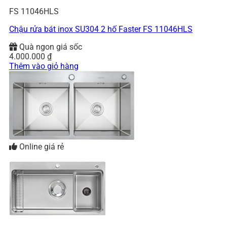
FS 11046HLS
Chậu rửa bát inox SU304 2 hố Faster FS 11046HLS
Quà ngon giá sốc
4.000.000
₫
Thêm vào giỏ hàng
Online giá rẻ