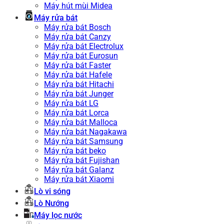
Máy hút mùi Midea
Máy rửa bát
Máy rửa bát Bosch
Máy rửa bát Canzy
Máy rửa bát Electrolux
Máy rửa bát Eurosun
Máy rửa bát Faster
Máy rửa bát Hafele
Máy rửa bát Hitachi
Máy rửa bát Junger
Máy rửa bát LG
Máy rửa bát Lorca
Máy rửa bát Malloca
Máy rửa bát Nagakawa
Máy rửa bát Samsung
Máy rửa bát beko
Máy rửa bát Fujishan
Máy rửa bát Galanz
Máy rửa bát Xiaomi
Lò vi sóng
Lò Nướng
Máy lọc nước