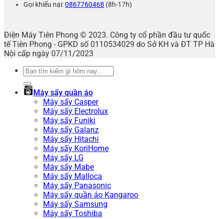
Gọi khiếu nại:
0867760468
(8h-17h)
Điện Máy Tiên Phong © 2023. Công ty cổ phần đầu tư quốc
tế Tiên Phong - GPKD số 0110534029 do Sở KH và ĐT TP Hà
Nội cấp ngày 07/11/2023
Tìm
kiếm:
Máy sấy quần áo
Máy sấy Casper
Máy sấy Electrolux
Máy sấy Funiki
Máy sấy Galanz
Máy sấy Hitachi
Máy sấy KoriHome
Máy sấy LG
Máy sấy Mabe
Máy sấy Malloca
Máy sấy Panasonic
Máy sấy quần áo Kangaroo
Máy sấy Samsung
Máy sấy Toshiba