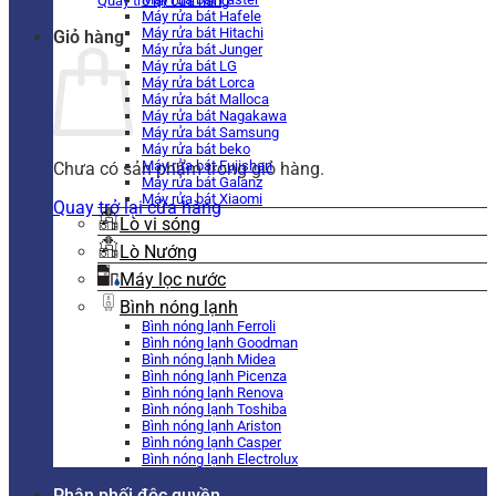
Quay trở lại cửa hàng
Máy rửa bát Hafele
Máy rửa bát Hitachi
Giỏ hàng
Máy rửa bát Junger
Máy rửa bát LG
Máy rửa bát Lorca
Máy rửa bát Malloca
Máy rửa bát Nagakawa
Máy rửa bát Samsung
Máy rửa bát beko
Máy rửa bát Fujishan
Chưa có sản phẩm trong giỏ hàng.
Máy rửa bát Galanz
Máy rửa bát Xiaomi
Quay trở lại cửa hàng
Lò vi sóng
Lò Nướng
Máy lọc nước
Bình nóng lạnh
Bình nóng lạnh Ferroli
Bình nóng lạnh Goodman
Bình nóng lạnh Midea
Bình nóng lạnh Picenza
Bình nóng lạnh Renova
Bình nóng lạnh Toshiba
Bình nóng lạnh Ariston
Bình nóng lạnh Casper
Bình nóng lạnh Electrolux
Phân phối độc quyền