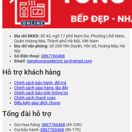
Địa chỉ ĐKKD:
Số 43, ngõ 17 phố Nam Dư, Phường Lĩnh Nam,
Quận Hoàng Mai, Thành phố Hà Nội, Việt Nam
Địa chỉ văn phòng:
Số 268 Yên Duyên, Yên Sở, Hoàng Mai, Hà
Nội
Số điện thoại:
0867760468
Email:
tienphongcpelectric.jsc@gmail.com
Hỗ trợ khách hàng
Chính sách bảo hành, đổi trả
Chính sách giao hàng, lắp đặt
Chính sách bảo mật thông tin
Chính sách thanh toán
Điều kiện giao dịch chung
Tổng đài hỗ trợ
Gọi mua hàng:
0867760468
(6h-23h)
Gọi bảo hành:
0867760468
(8h-17h)