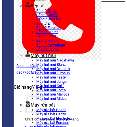
Bếp từ
Bếp từ Blanc
Bếp từ Chef’s
Bếp từ Dmestik
Bếp từ Elmich
Bếp từ Eurosun
Bếp từ Faster
Bếp từ Forza
Bếp từ Hafele
Bếp từ Hawonkoo
Bếp từ Junger
Máy hút mùi
Máy hút mùi Nagakawa
Máy hút mùi Blanc
Gọi mua hàng
Máy hút mùi Dmestik
0867760468
Máy hút mùi Eurosun
Máy hút mùi Faster
Máy hút mùi Junger
Máy hút mùi Kaff
Giỏ hàng /
0
₫
Máy hút mùi Lorca
Máy hút mùi Malloca
Máy hút mùi Midea
Máy rửa bát
Máy rửa bát Bosch
Máy rửa bát Canzy
Máy rửa bát Electrolux
Chưa có sản phẩm trong giỏ hàng.
Máy rửa bát Eurosun
Máy rửa bát Faster