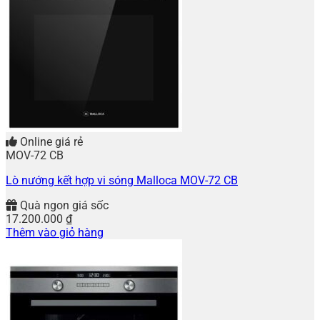
Online giá rẻ
MOV-72 CB
Lò nướng kết hợp vi sóng Malloca MOV-72 CB
Quà ngon giá sốc
17.200.000
₫
Thêm vào giỏ hàng