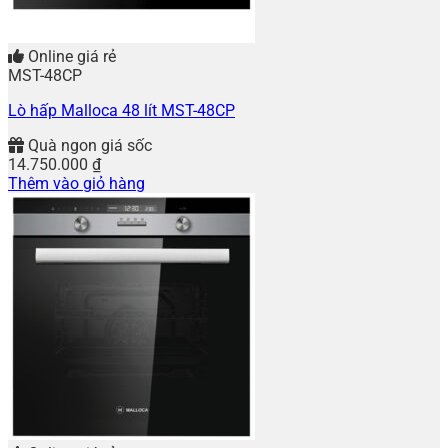
Online giá rẻ
MST-48CP
Lò hấp Malloca 48 lít MST-48CP
Quà ngon giá sốc
14.750.000
₫
Thêm vào giỏ hàng