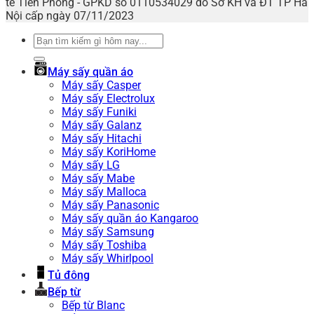
tế Tiên Phong - GPKD số 0110534029 do Sở KH và ĐT TP Hà
Nội cấp ngày 07/11/2023
Tìm
kiếm:
Máy sấy quần áo
Máy sấy Casper
Máy sấy Electrolux
Máy sấy Funiki
Máy sấy Galanz
Máy sấy Hitachi
Máy sấy KoriHome
Máy sấy LG
Máy sấy Mabe
Máy sấy Malloca
Máy sấy Panasonic
Máy sấy quần áo Kangaroo
Máy sấy Samsung
Máy sấy Toshiba
Máy sấy Whirlpool
Tủ đông
Bếp từ
Bếp từ Blanc