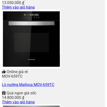
13.050.000
₫
Thêm vào giỏ hàng
Online giá rẻ
MOV-659TC
Lò nướng Malloca MOV-659TC
Quà ngon giá sốc
14.800.000
₫
Thêm vào giỏ hàng