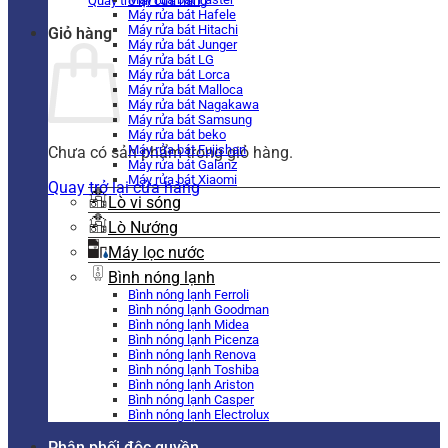
Quay trở lại cửa hàng
Máy rửa bát Hafele
Máy rửa bát Hitachi
Giỏ hàng
Máy rửa bát Junger
Máy rửa bát LG
Máy rửa bát Lorca
Máy rửa bát Malloca
Máy rửa bát Nagakawa
Máy rửa bát Samsung
Máy rửa bát beko
Máy rửa bát Fujishan
Chưa có sản phẩm trong giỏ hàng.
Máy rửa bát Galanz
Máy rửa bát Xiaomi
Quay trở lại cửa hàng
Lò vi sóng
Lò Nướng
Máy lọc nước
Bình nóng lạnh
Bình nóng lạnh Ferroli
Bình nóng lạnh Goodman
Bình nóng lạnh Midea
Bình nóng lạnh Picenza
Bình nóng lạnh Renova
Bình nóng lạnh Toshiba
Bình nóng lạnh Ariston
Bình nóng lạnh Casper
Bình nóng lạnh Electrolux
Phân phối độc quyền