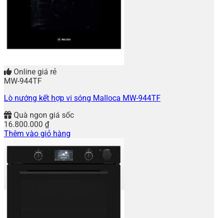
Online giá rẻ
MW-944TF
Lò nướng kết hợp vi sóng Malloca MW-944TF
Quà ngon giá sốc
16.800.000
₫
Thêm vào giỏ hàng