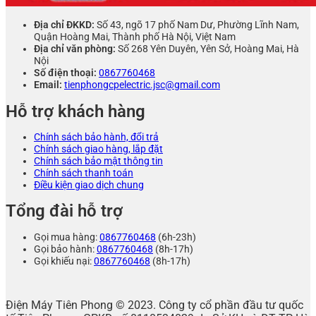
Địa chỉ ĐKKD:
Số 43, ngõ 17 phố Nam Dư, Phường Lĩnh Nam,
Quận Hoàng Mai, Thành phố Hà Nội, Việt Nam
Địa chỉ văn phòng:
Số 268 Yên Duyên, Yên Sở, Hoàng Mai, Hà
Nội
Số điện thoại:
0867760468
Email:
tienphongcpelectric.jsc@gmail.com
Hỗ trợ khách hàng
Chính sách bảo hành, đổi trả
Chính sách giao hàng, lắp đặt
Chính sách bảo mật thông tin
Chính sách thanh toán
Điều kiện giao dịch chung
Tổng đài hỗ trợ
Gọi mua hàng:
0867760468
(6h-23h)
Gọi bảo hành:
0867760468
(8h-17h)
Gọi khiếu nại:
0867760468
(8h-17h)
Điện Máy Tiên Phong © 2023. Công ty cổ phần đầu tư quốc