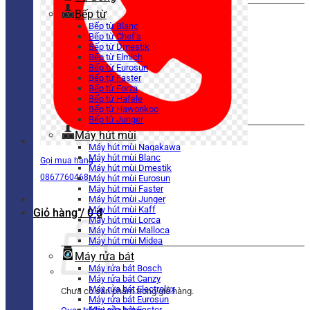
Bếp từ
Bếp từ Blanc
Bếp từ Chef’s
Bếp từ Dmestik
Bếp từ Elmich
Bếp từ Eurosun
Bếp từ Faster
Bếp từ Forza
Bếp từ Hafele
Bếp từ Hawonkoo
Bếp từ Junger
Máy hút mùi
Máy hút mùi Nagakawa
Máy hút mùi Blanc
Gọi mua hàng
Máy hút mùi Dmestik
0867760468
Máy hút mùi Eurosun
Máy hút mùi Faster
Máy hút mùi Junger
Máy hút mùi Kaff
Giỏ hàng /
0
₫
Máy hút mùi Lorca
Máy hút mùi Malloca
Máy hút mùi Midea
Máy rửa bát
Máy rửa bát Bosch
Máy rửa bát Canzy
Máy rửa bát Electrolux
Chưa có sản phẩm trong giỏ hàng.
Máy rửa bát Eurosun
Máy rửa bát Faster