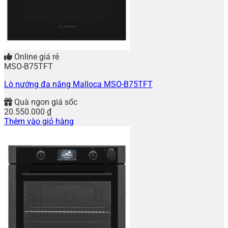
Online giá rẻ
MSO-B75TFT
Lò nướng đa năng Malloca MSO-B75TFT
Quà ngon giá sốc
20.550.000
₫
Thêm vào giỏ hàng