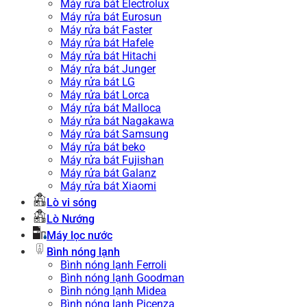
Máy rửa bát Electrolux
Máy rửa bát Eurosun
Máy rửa bát Faster
Máy rửa bát Hafele
Máy rửa bát Hitachi
Máy rửa bát Junger
Máy rửa bát LG
Máy rửa bát Lorca
Máy rửa bát Malloca
Máy rửa bát Nagakawa
Máy rửa bát Samsung
Máy rửa bát beko
Máy rửa bát Fujishan
Máy rửa bát Galanz
Máy rửa bát Xiaomi
Lò vi sóng
Lò Nướng
Máy lọc nước
Bình nóng lạnh
Bình nóng lạnh Ferroli
Bình nóng lạnh Goodman
Bình nóng lạnh Midea
Bình nóng lạnh Picenza