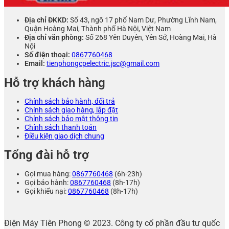
Địa chỉ ĐKKD:
Số 43, ngõ 17 phố Nam Dư, Phường Lĩnh Nam,
Quận Hoàng Mai, Thành phố Hà Nội, Việt Nam
Địa chỉ văn phòng:
Số 268 Yên Duyên, Yên Sở, Hoàng Mai, Hà
Nội
Số điện thoại:
0867760468
Email:
tienphongcpelectric.jsc@gmail.com
Hỗ trợ khách hàng
Chính sách bảo hành, đổi trả
Chính sách giao hàng, lắp đặt
Chính sách bảo mật thông tin
Chính sách thanh toán
Điều kiện giao dịch chung
Tổng đài hỗ trợ
Gọi mua hàng:
0867760468
(6h-23h)
Gọi bảo hành:
0867760468
(8h-17h)
Gọi khiếu nại:
0867760468
(8h-17h)
Điện Máy Tiên Phong © 2023. Công ty cổ phần đầu tư quốc