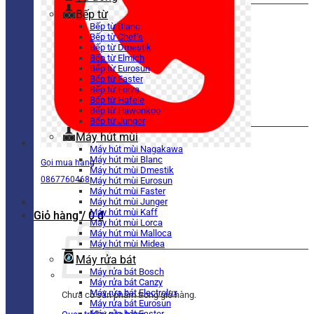
Bếp từ
Bếp từ Blanc
Bếp từ Chef’s
Bếp từ Dmestik
Bếp từ Elmich
Bếp từ Eurosun
Bếp từ Faster
Bếp từ Forza
Bếp từ Hafele
Bếp từ Hawonkoo
Bếp từ Junger
Máy hút mùi
Máy hút mùi Nagakawa
Máy hút mùi Blanc
Gọi mua hàng
Máy hút mùi Dmestik
0867760468
Máy hút mùi Eurosun
Máy hút mùi Faster
Máy hút mùi Junger
Máy hút mùi Kaff
Giỏ hàng /
0
₫
Máy hút mùi Lorca
Máy hút mùi Malloca
Máy hút mùi Midea
Máy rửa bát
Máy rửa bát Bosch
Máy rửa bát Canzy
Máy rửa bát Electrolux
Chưa có sản phẩm trong giỏ hàng.
Máy rửa bát Eurosun
Máy rửa bát Faster