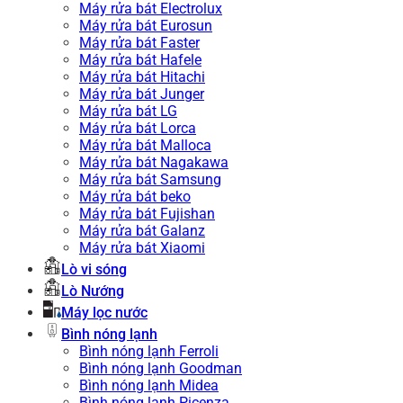
Máy rửa bát Electrolux
Máy rửa bát Eurosun
Máy rửa bát Faster
Máy rửa bát Hafele
Máy rửa bát Hitachi
Máy rửa bát Junger
Máy rửa bát LG
Máy rửa bát Lorca
Máy rửa bát Malloca
Máy rửa bát Nagakawa
Máy rửa bát Samsung
Máy rửa bát beko
Máy rửa bát Fujishan
Máy rửa bát Galanz
Máy rửa bát Xiaomi
Lò vi sóng
Lò Nướng
Máy lọc nước
Bình nóng lạnh
Bình nóng lạnh Ferroli
Bình nóng lạnh Goodman
Bình nóng lạnh Midea
Bình nóng lạnh Picenza