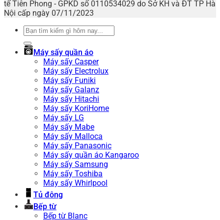
tế Tiên Phong - GPKD số 0110534029 do Sở KH và ĐT TP Hà
Nội cấp ngày 07/11/2023
Tìm
kiếm:
Máy sấy quần áo
Máy sấy Casper
Máy sấy Electrolux
Máy sấy Funiki
Máy sấy Galanz
Máy sấy Hitachi
Máy sấy KoriHome
Máy sấy LG
Máy sấy Mabe
Máy sấy Malloca
Máy sấy Panasonic
Máy sấy quần áo Kangaroo
Máy sấy Samsung
Máy sấy Toshiba
Máy sấy Whirlpool
Tủ đông
Bếp từ
Bếp từ Blanc