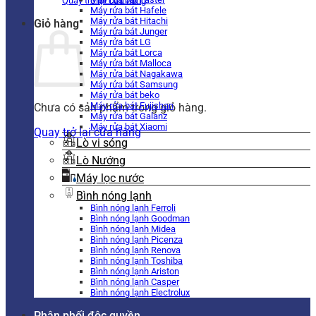
Quay trở lại cửa hàng
Máy rửa bát Hafele
Máy rửa bát Hitachi
Giỏ hàng
Máy rửa bát Junger
Máy rửa bát LG
Máy rửa bát Lorca
Máy rửa bát Malloca
Máy rửa bát Nagakawa
Máy rửa bát Samsung
Máy rửa bát beko
Máy rửa bát Fujishan
Chưa có sản phẩm trong giỏ hàng.
Máy rửa bát Galanz
Máy rửa bát Xiaomi
Quay trở lại cửa hàng
Lò vi sóng
Lò Nướng
Máy lọc nước
Bình nóng lạnh
Bình nóng lạnh Ferroli
Bình nóng lạnh Goodman
Bình nóng lạnh Midea
Bình nóng lạnh Picenza
Bình nóng lạnh Renova
Bình nóng lạnh Toshiba
Bình nóng lạnh Ariston
Bình nóng lạnh Casper
Bình nóng lạnh Electrolux
Phân phối độc quyền