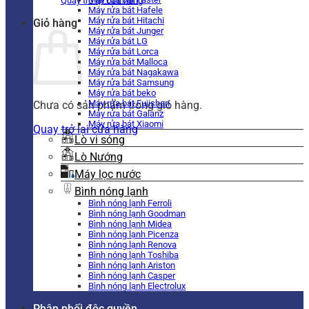
Quay trở lại cửa hàng
Máy rửa bát Hafele
Máy rửa bát Hitachi
Giỏ hàng
Máy rửa bát Junger
Máy rửa bát LG
Máy rửa bát Lorca
Máy rửa bát Malloca
Máy rửa bát Nagakawa
Máy rửa bát Samsung
Máy rửa bát beko
Máy rửa bát Fujishan
Chưa có sản phẩm trong giỏ hàng.
Máy rửa bát Galanz
Máy rửa bát Xiaomi
Quay trở lại cửa hàng
Lò vi sóng
Lò Nướng
Máy lọc nước
Bình nóng lạnh
Bình nóng lạnh Ferroli
Bình nóng lạnh Goodman
Bình nóng lạnh Midea
Bình nóng lạnh Picenza
Bình nóng lạnh Renova
Bình nóng lạnh Toshiba
Bình nóng lạnh Ariston
Bình nóng lạnh Casper
Bình nóng lạnh Electrolux
Phân phối độc quyền