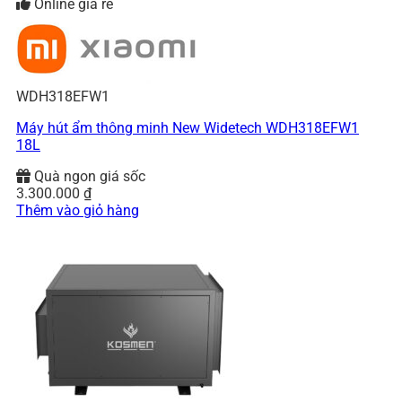
Online giá rẻ
WDH318EFW1
Máy hút ẩm thông minh New Widetech WDH318EFW1
18L
Quà ngon giá sốc
3.300.000
₫
Thêm vào giỏ hàng