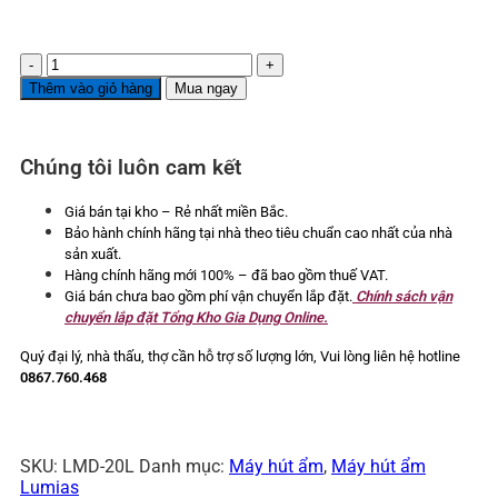
Máy
hút
Thêm vào giỏ hàng
Mua ngay
ẩm
Lumias
LMD-
Chúng tôi luôn cam kết
20L
công
suất
Giá bán tại kho – Rẻ nhất miền Bắc.
hút
Bảo hành chính hãng tại nhà theo tiêu chuẩn cao nhất của nhà
20
sản xuất.
lít/ngày
Hàng chính hãng mới 100% – đã bao gồm thuế VAT.
số
Giá bán chưa bao gồm phí vận chuyển lắp đặt.
Chính sách vận
lượng
chuyển lắp đặt Tổng Kho Gia Dụng Online.
Quý đại lý, nhà thấu, thợ cần hỗ trợ số lượng lớn,
Vui lòng liên hệ hotline
0867.760.468
SKU:
LMD-20L
Danh mục:
Máy hút ẩm
,
Máy hút ẩm
Lumias