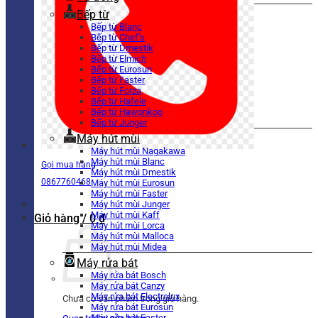
Bếp từ
Bếp từ Blanc
Bếp từ Chef’s
Bếp từ Dmestik
Bếp từ Elmich
Bếp từ Eurosun
Bếp từ Faster
Bếp từ Forza
Bếp từ Hafele
Bếp từ Hawonkoo
Bếp từ Junger
Máy hút mùi
Máy hút mùi Nagakawa
Máy hút mùi Blanc
Gọi mua hàng
Máy hút mùi Dmestik
0867760468
Máy hút mùi Eurosun
Máy hút mùi Faster
Máy hút mùi Junger
Máy hút mùi Kaff
Giỏ hàng /
0
₫
Máy hút mùi Lorca
Máy hút mùi Malloca
Máy hút mùi Midea
Máy rửa bát
Máy rửa bát Bosch
Máy rửa bát Canzy
Máy rửa bát Electrolux
Chưa có sản phẩm trong giỏ hàng.
Máy rửa bát Eurosun
Máy rửa bát Faster