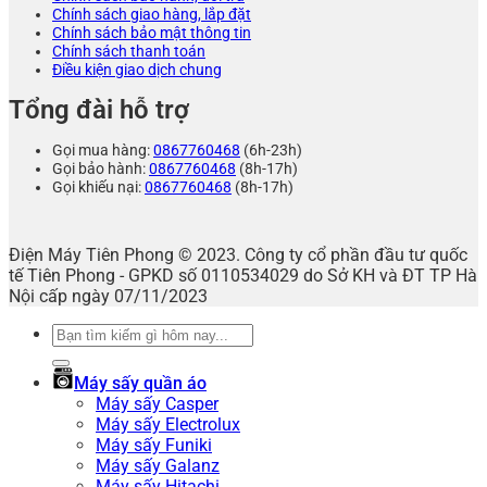
Chính sách giao hàng, lắp đặt
Chính sách bảo mật thông tin
Chính sách thanh toán
Điều kiện giao dịch chung
Tổng đài hỗ trợ
Gọi mua hàng:
0867760468
(6h-23h)
Gọi bảo hành:
0867760468
(8h-17h)
Gọi khiếu nại:
0867760468
(8h-17h)
Điện Máy Tiên Phong © 2023. Công ty cổ phần đầu tư quốc
tế Tiên Phong - GPKD số 0110534029 do Sở KH và ĐT TP Hà
Nội cấp ngày 07/11/2023
Tìm
kiếm:
Máy sấy quần áo
Máy sấy Casper
Máy sấy Electrolux
Máy sấy Funiki
Máy sấy Galanz
Máy sấy Hitachi