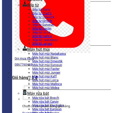
Bếp từ
Bếp từ Blanc
Bếp từ Chef’s
Bếp từ Dmestik
Bếp từ Elmich
Bếp từ Eurosun
Bếp từ Faster
Bếp từ Forza
Bếp từ Hafele
Bếp từ Hawonkoo
Bếp từ Junger
Máy hút mùi
Máy hút mùi Nagakawa
Máy hút mùi Blanc
Gọi mua hàng
Máy hút mùi Dmestik
0867760468
Máy hút mùi Eurosun
Máy hút mùi Faster
Máy hút mùi Junger
Máy hút mùi Kaff
Giỏ hàng /
0
₫
Máy hút mùi Lorca
Máy hút mùi Malloca
Máy hút mùi Midea
Máy rửa bát
Máy rửa bát Bosch
Máy rửa bát Canzy
Máy rửa bát Electrolux
Chưa có sản phẩm trong giỏ hàng.
Máy rửa bát Eurosun
Máy rửa bát Faster