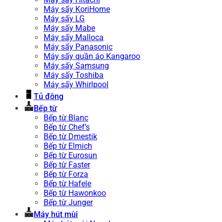
Máy sấy KoriHome
Máy sấy LG
Máy sấy Mabe
Máy sấy Malloca
Máy sấy Panasonic
Máy sấy quần áo Kangaroo
Máy sấy Samsung
Máy sấy Toshiba
Máy sấy Whirlpool
Tủ đông
Bếp từ
Bếp từ Blanc
Bếp từ Chef’s
Bếp từ Dmestik
Bếp từ Elmich
Bếp từ Eurosun
Bếp từ Faster
Bếp từ Forza
Bếp từ Hafele
Bếp từ Hawonkoo
Bếp từ Junger
Máy hút mùi