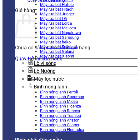
Quay trở lại cửa hàng
Máy rửa bát Hafele
Máy rửa bát Hitachi
Giỏ hàng
Máy rửa bát Junger
Máy rửa bát LG
Máy rửa bát Lorca
Máy rửa bát Malloca
Máy rửa bát Nagakawa
Máy rửa bát Samsung
Máy rửa bát beko
Máy rửa bát Fujishan
Chưa có sản phẩm trong giỏ hàng.
Máy rửa bát Galanz
Máy rửa bát Xiaomi
Quay trở lại cửa hàng
Lò vi sóng
Lò Nướng
Máy lọc nước
Bình nóng lạnh
Bình nóng lạnh Ferroli
Bình nóng lạnh Goodman
Bình nóng lạnh Midea
Bình nóng lạnh Picenza
Bình nóng lạnh Renova
Bình nóng lạnh Toshiba
Bình nóng lạnh Ariston
Bình nóng lạnh Casper
Bình nóng lạnh Electrolux
Phân phối độc quyền