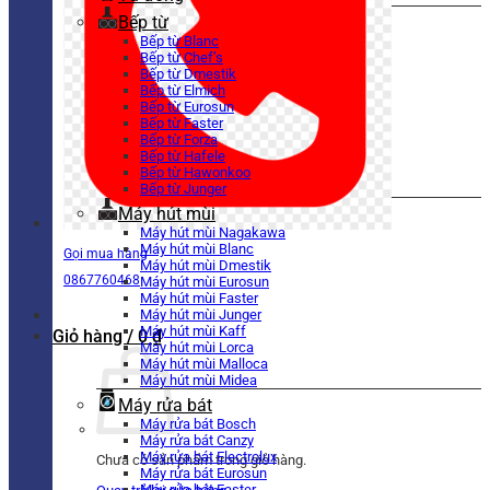
Bếp từ
Bếp từ Blanc
Bếp từ Chef’s
Bếp từ Dmestik
Bếp từ Elmich
Bếp từ Eurosun
Bếp từ Faster
Bếp từ Forza
Bếp từ Hafele
Bếp từ Hawonkoo
Bếp từ Junger
Máy hút mùi
Máy hút mùi Nagakawa
Máy hút mùi Blanc
Gọi mua hàng
Máy hút mùi Dmestik
0867760468
Máy hút mùi Eurosun
Máy hút mùi Faster
Máy hút mùi Junger
Máy hút mùi Kaff
Giỏ hàng /
0
₫
Máy hút mùi Lorca
Máy hút mùi Malloca
Máy hút mùi Midea
Máy rửa bát
Máy rửa bát Bosch
Máy rửa bát Canzy
Máy rửa bát Electrolux
Chưa có sản phẩm trong giỏ hàng.
Máy rửa bát Eurosun
Máy rửa bát Faster