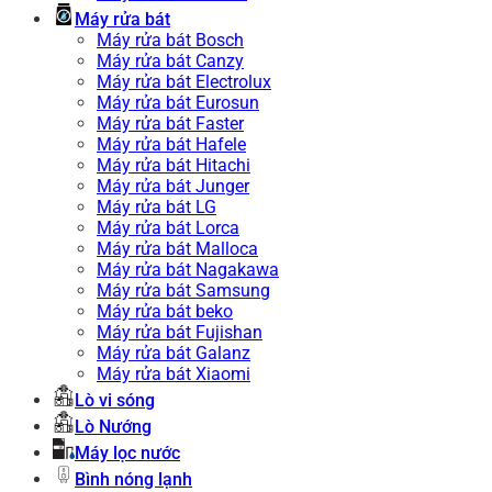
Máy rửa bát
Máy rửa bát Bosch
Máy rửa bát Canzy
Máy rửa bát Electrolux
Máy rửa bát Eurosun
Máy rửa bát Faster
Máy rửa bát Hafele
Máy rửa bát Hitachi
Máy rửa bát Junger
Máy rửa bát LG
Máy rửa bát Lorca
Máy rửa bát Malloca
Máy rửa bát Nagakawa
Máy rửa bát Samsung
Máy rửa bát beko
Máy rửa bát Fujishan
Máy rửa bát Galanz
Máy rửa bát Xiaomi
Lò vi sóng
Lò Nướng
Máy lọc nước
Bình nóng lạnh