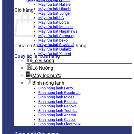
Quay trở lại cửa hàng
Máy rửa bát Hafele
Máy rửa bát Hitachi
Giỏ hàng
Máy rửa bát Junger
Máy rửa bát LG
Máy rửa bát Lorca
Máy rửa bát Malloca
Máy rửa bát Nagakawa
Máy rửa bát Samsung
Máy rửa bát beko
Máy rửa bát Fujishan
Chưa có sản phẩm trong giỏ hàng.
Máy rửa bát Galanz
Máy rửa bát Xiaomi
Quay trở lại cửa hàng
Lò vi sóng
Lò Nướng
Máy lọc nước
Bình nóng lạnh
Bình nóng lạnh Ferroli
Bình nóng lạnh Goodman
Bình nóng lạnh Midea
Bình nóng lạnh Picenza
Bình nóng lạnh Renova
Bình nóng lạnh Toshiba
Bình nóng lạnh Ariston
Bình nóng lạnh Casper
Bình nóng lạnh Electrolux
Phân phối độc quyền