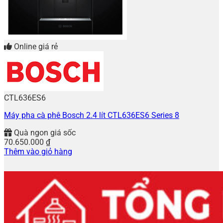
Online giá rẻ
CTL636ES6
Máy pha cà phê Bosch 2.4 lít CTL636ES6 Series 8
Quà ngon giá sốc
70.650.000
₫
Thêm vào giỏ hàng