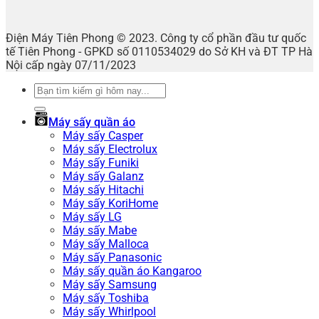
Điện Máy Tiên Phong © 2023. Công ty cổ phần đầu tư quốc
tế Tiên Phong - GPKD số 0110534029 do Sở KH và ĐT TP Hà
Nội cấp ngày 07/11/2023
Tìm
kiếm:
Máy sấy quần áo
Máy sấy Casper
Máy sấy Electrolux
Máy sấy Funiki
Máy sấy Galanz
Máy sấy Hitachi
Máy sấy KoriHome
Máy sấy LG
Máy sấy Mabe
Máy sấy Malloca
Máy sấy Panasonic
Máy sấy quần áo Kangaroo
Máy sấy Samsung
Máy sấy Toshiba
Máy sấy Whirlpool