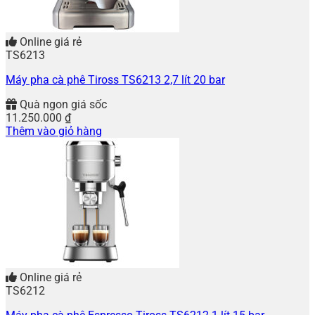
Online giá rẻ
TS6213
Máy pha cà phê Tiross TS6213 2,7 lít 20 bar
Quà ngon giá sốc
11.250.000
₫
Thêm vào giỏ hàng
Online giá rẻ
TS6212