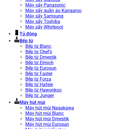
Máy sấy Panasonic
Máy sấy quần áo Kangaroo
Máy sấy Samsung
Máy sấy Toshiba
Máy sấy Whirlpool
Tủ đông
Bếp từ
Bếp từ Blanc
Bếp từ Chef’s
Bếp từ Dmestik
Bếp từ Elmich
Bếp từ Eurosun
Bếp từ Faster
Bếp từ Forza
Bếp từ Hafele
Bếp từ Hawonkoo
Bếp từ Junger
Máy hút mùi
Máy hút mùi Nagakawa
Máy hút mùi Blanc
Máy hút mùi Dmestik
Máy hút mùi Eurosun