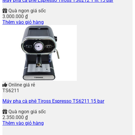
Máy pha cà phê Espresso Tiross TS6212 1 lít 15 bar
Quà ngon giá sốc
3.000.000
₫
Thêm vào giỏ hàng
Online giá rẻ
TS6211
Máy pha cà phê Tiross Espresso TS6211 15 bar
Quà ngon giá sốc
2.350.000
₫
Thêm vào giỏ hàng