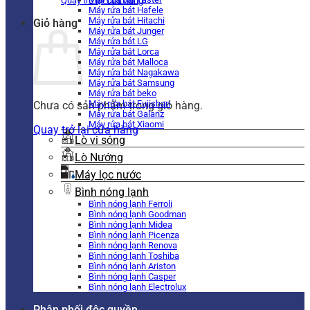
Quay trở lại cửa hàng
Máy rửa bát Hafele
Máy rửa bát Hitachi
Giỏ hàng
Máy rửa bát Junger
Máy rửa bát LG
Máy rửa bát Lorca
Máy rửa bát Malloca
Máy rửa bát Nagakawa
Máy rửa bát Samsung
Máy rửa bát beko
Máy rửa bát Fujishan
Chưa có sản phẩm trong giỏ hàng.
Máy rửa bát Galanz
Máy rửa bát Xiaomi
Quay trở lại cửa hàng
Lò vi sóng
Lò Nướng
Máy lọc nước
Bình nóng lạnh
Bình nóng lạnh Ferroli
Bình nóng lạnh Goodman
Bình nóng lạnh Midea
Bình nóng lạnh Picenza
Bình nóng lạnh Renova
Bình nóng lạnh Toshiba
Bình nóng lạnh Ariston
Bình nóng lạnh Casper
Bình nóng lạnh Electrolux
Phân phối độc quyền