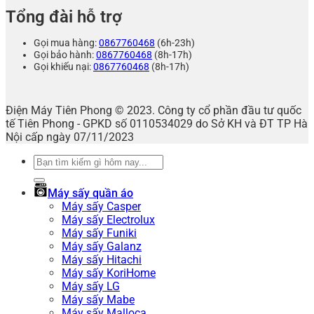
Tổng đài hỗ trợ
Gọi mua hàng:
0867760468
(6h-23h)
Gọi bảo hành:
0867760468
(8h-17h)
Gọi khiếu nại:
0867760468
(8h-17h)
Điện Máy Tiên Phong © 2023. Công ty cổ phần đầu tư quốc
tế Tiên Phong - GPKD số 0110534029 do Sở KH và ĐT TP Hà
Nội cấp ngày 07/11/2023
Tìm
kiếm:
Máy sấy quần áo
Máy sấy Casper
Máy sấy Electrolux
Máy sấy Funiki
Máy sấy Galanz
Máy sấy Hitachi
Máy sấy KoriHome
Máy sấy LG
Máy sấy Mabe
Máy sấy Malloca