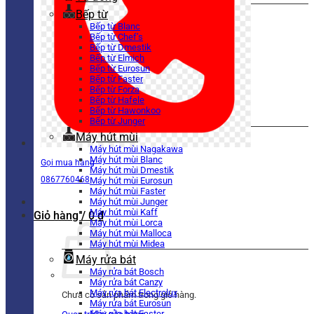
Bếp từ
Bếp từ Blanc
Bếp từ Chef’s
Bếp từ Dmestik
Bếp từ Elmich
Bếp từ Eurosun
Bếp từ Faster
Bếp từ Forza
Bếp từ Hafele
Bếp từ Hawonkoo
Bếp từ Junger
Máy hút mùi
Máy hút mùi Nagakawa
Máy hút mùi Blanc
Gọi mua hàng
Máy hút mùi Dmestik
0867760468
Máy hút mùi Eurosun
Máy hút mùi Faster
Máy hút mùi Junger
Máy hút mùi Kaff
Giỏ hàng /
0
₫
Máy hút mùi Lorca
Máy hút mùi Malloca
Máy hút mùi Midea
Máy rửa bát
Máy rửa bát Bosch
Máy rửa bát Canzy
Máy rửa bát Electrolux
Chưa có sản phẩm trong giỏ hàng.
Máy rửa bát Eurosun
Máy rửa bát Faster