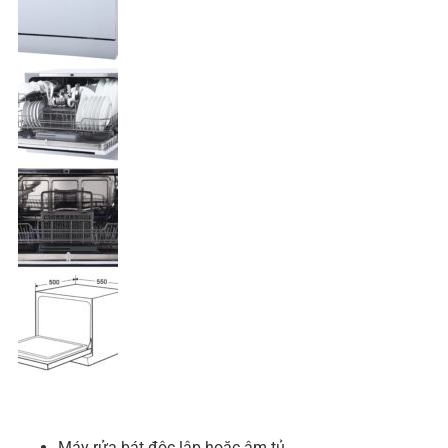
Máy rửa bát độc lập hoặc âm tủ