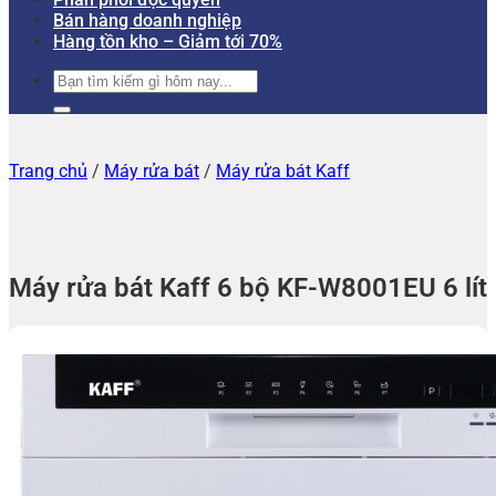
Bán hàng doanh nghiệp
Hàng tồn kho – Giảm tới 70%
Tìm
kiếm:
Trang chủ
/
Máy rửa bát
/
Máy rửa bát Kaff
Máy rửa bát Kaff 6 bộ KF-W8001EU 6 lít