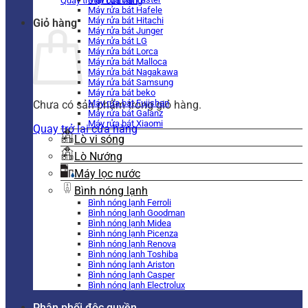
Quay trở lại cửa hàng
Máy rửa bát Hafele
Máy rửa bát Hitachi
Giỏ hàng
Máy rửa bát Junger
Máy rửa bát LG
Máy rửa bát Lorca
Máy rửa bát Malloca
Máy rửa bát Nagakawa
Máy rửa bát Samsung
Máy rửa bát beko
Máy rửa bát Fujishan
Chưa có sản phẩm trong giỏ hàng.
Máy rửa bát Galanz
Máy rửa bát Xiaomi
Quay trở lại cửa hàng
Lò vi sóng
Lò Nướng
Máy lọc nước
Bình nóng lạnh
Bình nóng lạnh Ferroli
Bình nóng lạnh Goodman
Bình nóng lạnh Midea
Bình nóng lạnh Picenza
Bình nóng lạnh Renova
Bình nóng lạnh Toshiba
Bình nóng lạnh Ariston
Bình nóng lạnh Casper
Bình nóng lạnh Electrolux
Phân phối độc quyền