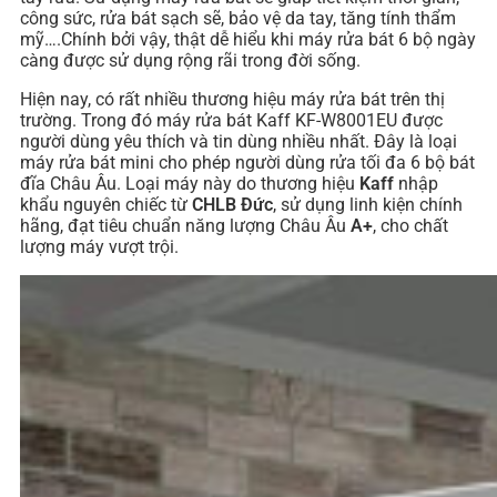
công sức, rửa bát sạch sẽ, bảo vệ da tay, tăng tính thẩm
mỹ….Chính bởi vậy, thật dễ hiểu khi máy rửa bát 6 bộ ngày
càng được sử dụng rộng rãi trong đời sống.
Hiện nay, có rất nhiều thương hiệu máy rửa bát trên thị
trường. Trong đó máy rửa bát Kaff KF-W8001EU được
người dùng yêu thích và tin dùng nhiều nhất. Đây là loại
máy rửa bát mini cho phép người dùng rửa tối đa 6 bộ bát
đĩa Châu Âu. Loại máy này do thương hiệu
Kaff
nhập
khẩu nguyên chiếc từ
CHLB Đức
, sử dụng linh kiện chính
hãng, đạt tiêu chuẩn năng lượng Châu Âu
A+
, cho chất
lượng máy vượt trội.