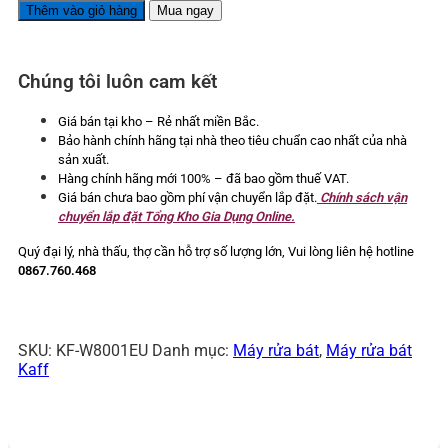
rửa
Thêm vào giỏ hàng
Mua ngay
bát
Kaff
6
Chúng tôi luôn cam kết
bộ
KF-
W8001EU
Giá bán tại kho – Rẻ nhất miền Bắc.
6
Bảo hành chính hãng tại nhà theo tiêu chuẩn cao nhất của nhà
lít
sản xuất.
số
Hàng chính hãng mới 100% – đã bao gồm thuế VAT.
lượng
Giá bán chưa bao gồm phí vận chuyển lắp đặt.
Chính sách vận
chuyển lắp đặt Tổng Kho Gia Dụng Online.
Quý đại lý, nhà thấu, thợ cần hỗ trợ số lượng lớn,
Vui lòng liên hệ hotline
0867.760.468
SKU:
KF-W8001EU
Danh mục:
Máy rửa bát
,
Máy rửa bát
Kaff