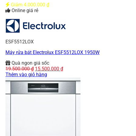
Giảm
4.000.000
₫
Online giá rẻ
ESF5512LOX
Máy rửa bát Electrolux ESF5512LOX 1950W
Quà ngon giá sốc
Giá
Giá
19.500.000
₫
15.500.000
₫
gốc
hiện
Thêm vào giỏ hàng
là:
tại
19.500.000 ₫.
là:
15.500.000 ₫.