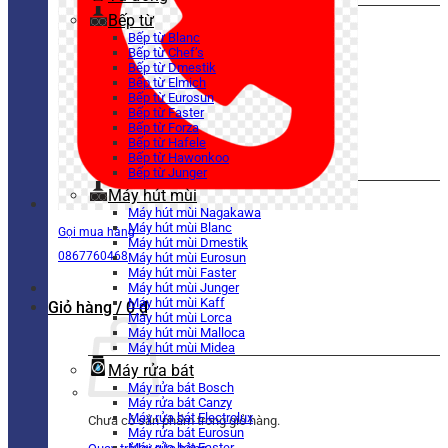
Bếp từ
Bếp từ Blanc
Bếp từ Chef’s
Bếp từ Dmestik
Bếp từ Elmich
Bếp từ Eurosun
Bếp từ Faster
Bếp từ Forza
Bếp từ Hafele
Bếp từ Hawonkoo
Bếp từ Junger
Máy hút mùi
Máy hút mùi Nagakawa
Máy hút mùi Blanc
Gọi mua hàng
Máy hút mùi Dmestik
0867760468
Máy hút mùi Eurosun
Máy hút mùi Faster
Máy hút mùi Junger
Máy hút mùi Kaff
Giỏ hàng /
0
₫
Máy hút mùi Lorca
Máy hút mùi Malloca
Máy hút mùi Midea
Máy rửa bát
Máy rửa bát Bosch
Máy rửa bát Canzy
Máy rửa bát Electrolux
Chưa có sản phẩm trong giỏ hàng.
Máy rửa bát Eurosun
Máy rửa bát Faster