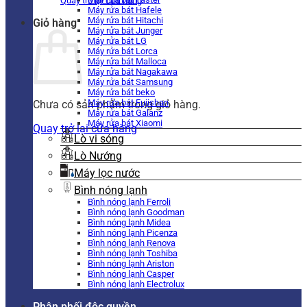
Quay trở lại cửa hàng
Máy rửa bát Hafele
Máy rửa bát Hitachi
Giỏ hàng
Máy rửa bát Junger
Máy rửa bát LG
Máy rửa bát Lorca
Máy rửa bát Malloca
Máy rửa bát Nagakawa
Máy rửa bát Samsung
Máy rửa bát beko
Máy rửa bát Fujishan
Chưa có sản phẩm trong giỏ hàng.
Máy rửa bát Galanz
Máy rửa bát Xiaomi
Quay trở lại cửa hàng
Lò vi sóng
Lò Nướng
Máy lọc nước
Bình nóng lạnh
Bình nóng lạnh Ferroli
Bình nóng lạnh Goodman
Bình nóng lạnh Midea
Bình nóng lạnh Picenza
Bình nóng lạnh Renova
Bình nóng lạnh Toshiba
Bình nóng lạnh Ariston
Bình nóng lạnh Casper
Bình nóng lạnh Electrolux
Phân phối độc quyền