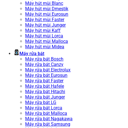
Máy hút mùi Blanc
Máy hút mùi Dmestik
Máy hút mùi Eurosun
Máy hút mùi Faster
Máy hút mùi Junger
Máy hút mùi Kaff
Máy hút mùi Lorca
Máy hút mùi Malloca
Máy hút mùi Midea
Máy rửa bát
Máy rửa bát Bosch
Máy rửa bát Canzy
Máy rửa bát Electrolux
Máy rửa bát Eurosun
Máy rửa bát Faster
Máy rửa bát Hafele
Máy rửa bát Hitachi
Máy rửa bát Junger
Máy rửa bát LG
Máy rửa bát Lorca
Máy rửa bát Malloca
Máy rửa bát Nagakawa
Máy rửa bát Samsung