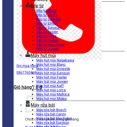
Bếp từ
Bếp từ Blanc
Bếp từ Chef’s
Bếp từ Dmestik
Bếp từ Elmich
Bếp từ Eurosun
Bếp từ Faster
Bếp từ Forza
Bếp từ Hafele
Bếp từ Hawonkoo
Bếp từ Junger
Máy hút mùi
Máy hút mùi Nagakawa
Máy hút mùi Blanc
Gọi mua hàng
Máy hút mùi Dmestik
0867760468
Máy hút mùi Eurosun
Máy hút mùi Faster
Máy hút mùi Junger
Máy hút mùi Kaff
Giỏ hàng /
0
₫
Máy hút mùi Lorca
Máy hút mùi Malloca
Máy hút mùi Midea
Máy rửa bát
Máy rửa bát Bosch
Máy rửa bát Canzy
Máy rửa bát Electrolux
Chưa có sản phẩm trong giỏ hàng.
Máy rửa bát Eurosun
Máy rửa bát Faster