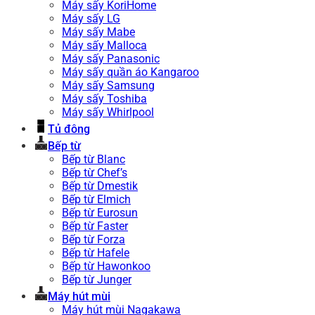
Máy sấy KoriHome
Máy sấy LG
Máy sấy Mabe
Máy sấy Malloca
Máy sấy Panasonic
Máy sấy quần áo Kangaroo
Máy sấy Samsung
Máy sấy Toshiba
Máy sấy Whirlpool
Tủ đông
Bếp từ
Bếp từ Blanc
Bếp từ Chef’s
Bếp từ Dmestik
Bếp từ Elmich
Bếp từ Eurosun
Bếp từ Faster
Bếp từ Forza
Bếp từ Hafele
Bếp từ Hawonkoo
Bếp từ Junger
Máy hút mùi
Máy hút mùi Nagakawa