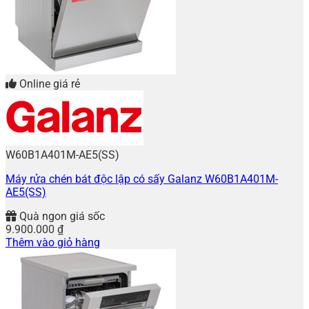
Online giá rẻ
W60B1A401M-AE5(SS)
Máy rửa chén bát độc lập có sấy Galanz W60B1A401M-
AE5(SS)
Quà ngon giá sốc
9.900.000
₫
Thêm vào giỏ hàng