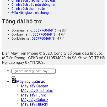
Chính sách giao hàng, lắp đặt
Chính sách bảo mật thông tin
Chính sách thanh toán
Điều kiện giao dịch chung
Tổng đài hỗ trợ
Gọi mua hàng:
0867760468
(6h-23h)
Gọi bảo hành:
0867760468
(8h-17h)
Gọi khiếu nại:
0867760468
(8h-17h)
Điện Máy Tiên Phong © 2023. Công ty cổ phần đầu tư quốc
tế Tiên Phong - GPKD số 0110534029 do Sở KH và ĐT TP Hà
Nội cấp ngày 07/11/2023
Tìm
kiếm:
Máy sấy quần áo
Máy sấy Casper
Máy sấy Electrolux
Máy sấy Funiki
Máy sấy Galanz
Máy sấy Hitachi