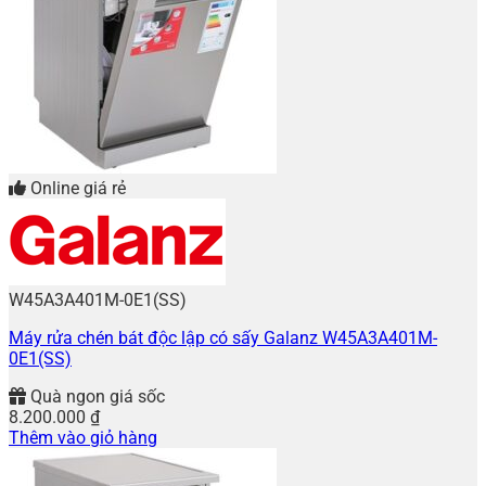
Online giá rẻ
W45A3A401M-0E1(SS)
Máy rửa chén bát độc lập có sấy Galanz W45A3A401M-
0E1(SS)
Quà ngon giá sốc
8.200.000
₫
Thêm vào giỏ hàng