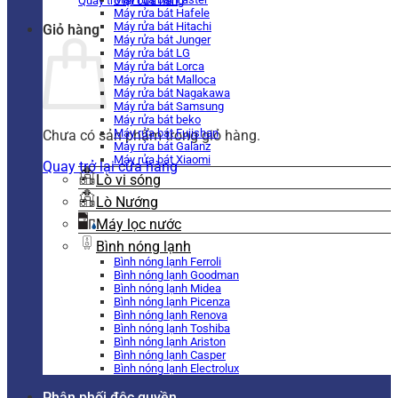
Quay trở lại cửa hàng
Máy rửa bát Hafele
Máy rửa bát Hitachi
Giỏ hàng
Máy rửa bát Junger
Máy rửa bát LG
Máy rửa bát Lorca
Máy rửa bát Malloca
Máy rửa bát Nagakawa
Máy rửa bát Samsung
Máy rửa bát beko
Máy rửa bát Fujishan
Chưa có sản phẩm trong giỏ hàng.
Máy rửa bát Galanz
Máy rửa bát Xiaomi
Quay trở lại cửa hàng
Lò vi sóng
Lò Nướng
Máy lọc nước
Bình nóng lạnh
Bình nóng lạnh Ferroli
Bình nóng lạnh Goodman
Bình nóng lạnh Midea
Bình nóng lạnh Picenza
Bình nóng lạnh Renova
Bình nóng lạnh Toshiba
Bình nóng lạnh Ariston
Bình nóng lạnh Casper
Bình nóng lạnh Electrolux
Phân phối độc quyền