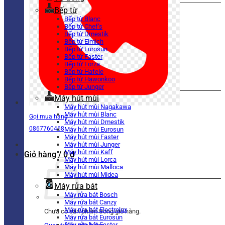
Bếp từ
Bếp từ Blanc
Bếp từ Chef’s
Bếp từ Dmestik
Bếp từ Elmich
Bếp từ Eurosun
Bếp từ Faster
Bếp từ Forza
Bếp từ Hafele
Bếp từ Hawonkoo
Bếp từ Junger
Máy hút mùi
Máy hút mùi Nagakawa
Máy hút mùi Blanc
Gọi mua hàng
Máy hút mùi Dmestik
0867760468
Máy hút mùi Eurosun
Máy hút mùi Faster
Máy hút mùi Junger
Máy hút mùi Kaff
Giỏ hàng /
0
₫
Máy hút mùi Lorca
Máy hút mùi Malloca
Máy hút mùi Midea
Máy rửa bát
Máy rửa bát Bosch
Máy rửa bát Canzy
Máy rửa bát Electrolux
Chưa có sản phẩm trong giỏ hàng.
Máy rửa bát Eurosun
Máy rửa bát Faster