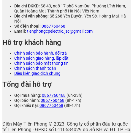
Địa chỉ ĐKKD:
Số 43, ngõ 17 phố Nam Dư, Phường Lĩnh Nam,
Quận Hoàng Mai, Thành phố Hà Nội, Việt Nam
Địa chỉ văn phòng:
Số 268 Yên Duyên, Yên Sở, Hoàng Mai, Hà
Nội
Số điện thoại:
0867760468
Email:
tienphongcpelectric.jsc@gmail.com
Hỗ trợ khách hàng
Chính sách bảo hành, đổi trả
Chính sách giao hàng, lắp đặt
Chính sách bảo mật thông tin
Chính sách thanh toán
Điều kiện giao dịch chung
Tổng đài hỗ trợ
Gọi mua hàng:
0867760468
(6h-23h)
Gọi bảo hành:
0867760468
(8h-17h)
Gọi khiếu nại:
0867760468
(8h-17h)
Điện Máy Tiên Phong © 2023. Công ty cổ phần đầu tư quốc
tế Tiên Phong - GPKD số 0110534029 do Sở KH và ĐT TP Hà