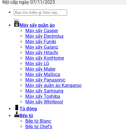
Nội cấp ngày 07/11/2023
Tìm
kiếm:
Máy sấy quần áo
Máy sấy Casper
Máy sấy Electrolux
Máy sấy Funiki
Máy sấy Galanz
Máy sấy Hitachi
Máy sấy KoriHome
Máy sấy LG
Máy sấy Mabe
Máy sấy Malloca
Máy sấy Panasonic
Máy sấy quần áo Kangaroo
Máy sấy Samsung
Máy sấy Toshiba
Máy sấy Whirlpool
Tủ đông
Bếp từ
Bếp từ Blanc
Bếp từ Chef’s