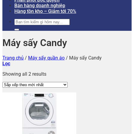
Bán hàng doanh nghiệp
Hàng tồn kho – Giảm tới 70%
Tìm
kiếm:
Máy sấy Candy
Trang chủ
/
Máy sấy quần áo
/
Máy sấy Candy
Lọc
Showing all 2 results