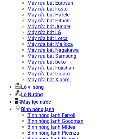
Máy rửa bát Eurosun
Máy rửa bát Faster
Máy rửa bát Hafele
Máy rửa bát Hitachi
Máy rửa bát Junger
Máy rửa bát LG
Máy rửa bát Lorca
Máy rửa bát Malloca
Máy rửa bát Nagakawa
Máy rửa bát Samsung
Máy rửa bát beko
Máy rửa bát Fujishan
Máy rửa bát Galanz
Máy rửa bát Xiaomi
Lò vi sóng
Lò Nướng
Máy lọc nước
Bình nóng lạnh
Bình nóng lạnh Ferroli
Bình nóng lạnh Goodman
Bình nóng lạnh Midea
Bình nóng lạnh Picenza
Bình nóng lạnh Renova