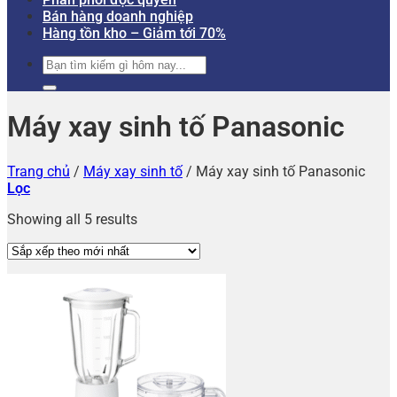
Bán hàng doanh nghiệp
Hàng tồn kho – Giảm tới 70%
Tìm
kiếm:
Máy xay sinh tố Panasonic
Trang chủ
/
Máy xay sinh tố
/
Máy xay sinh tố Panasonic
Lọc
Showing all 5 results