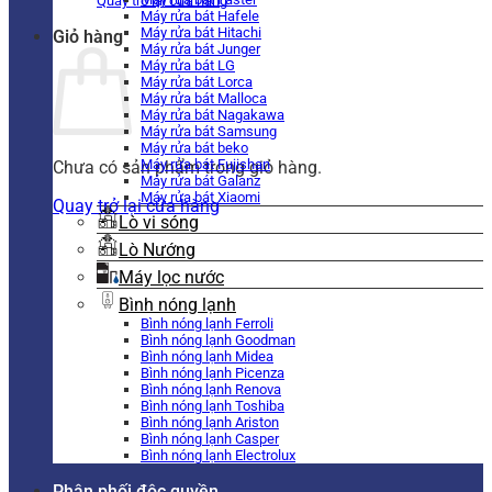
Quay trở lại cửa hàng
Máy rửa bát Hafele
Máy rửa bát Hitachi
Giỏ hàng
Máy rửa bát Junger
Máy rửa bát LG
Máy rửa bát Lorca
Máy rửa bát Malloca
Máy rửa bát Nagakawa
Máy rửa bát Samsung
Máy rửa bát beko
Máy rửa bát Fujishan
Chưa có sản phẩm trong giỏ hàng.
Máy rửa bát Galanz
Máy rửa bát Xiaomi
Quay trở lại cửa hàng
Lò vi sóng
Lò Nướng
Máy lọc nước
Bình nóng lạnh
Bình nóng lạnh Ferroli
Bình nóng lạnh Goodman
Bình nóng lạnh Midea
Bình nóng lạnh Picenza
Bình nóng lạnh Renova
Bình nóng lạnh Toshiba
Bình nóng lạnh Ariston
Bình nóng lạnh Casper
Bình nóng lạnh Electrolux
Phân phối độc quyền