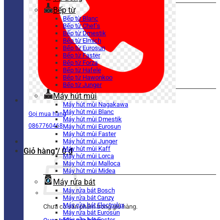
Bếp từ
Bếp từ Blanc
Bếp từ Chef’s
Bếp từ Dmestik
Bếp từ Elmich
Bếp từ Eurosun
Bếp từ Faster
Bếp từ Forza
Bếp từ Hafele
Bếp từ Hawonkoo
Bếp từ Junger
Máy hút mùi
Máy hút mùi Nagakawa
Máy hút mùi Blanc
Gọi mua hàng
Máy hút mùi Dmestik
0867760468
Máy hút mùi Eurosun
Máy hút mùi Faster
Máy hút mùi Junger
Máy hút mùi Kaff
Giỏ hàng /
0
₫
Máy hút mùi Lorca
Máy hút mùi Malloca
Máy hút mùi Midea
Máy rửa bát
Máy rửa bát Bosch
Máy rửa bát Canzy
Máy rửa bát Electrolux
Chưa có sản phẩm trong giỏ hàng.
Máy rửa bát Eurosun
Máy rửa bát Faster