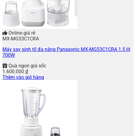
Online giá rẻ
MX-MG53C1CRA
Máy xay sinh tố đa năng Panasonic MX-MG53C1CRA 1.5 lít
700W
Quà ngon giá sốc
1.600.000
₫
Thêm vào giỏ hàng