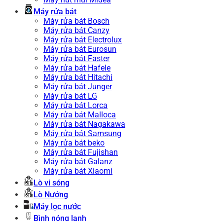
Máy rửa bát
Máy rửa bát Bosch
Máy rửa bát Canzy
Máy rửa bát Electrolux
Máy rửa bát Eurosun
Máy rửa bát Faster
Máy rửa bát Hafele
Máy rửa bát Hitachi
Máy rửa bát Junger
Máy rửa bát LG
Máy rửa bát Lorca
Máy rửa bát Malloca
Máy rửa bát Nagakawa
Máy rửa bát Samsung
Máy rửa bát beko
Máy rửa bát Fujishan
Máy rửa bát Galanz
Máy rửa bát Xiaomi
Lò vi sóng
Lò Nướng
Máy lọc nước
Bình nóng lạnh