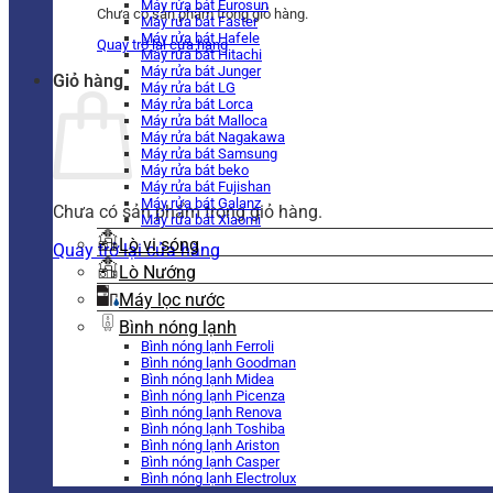
Máy rửa bát Eurosun
Chưa có sản phẩm trong giỏ hàng.
Máy rửa bát Faster
Máy rửa bát Hafele
Quay trở lại cửa hàng
Máy rửa bát Hitachi
Máy rửa bát Junger
Giỏ hàng
Máy rửa bát LG
Máy rửa bát Lorca
Máy rửa bát Malloca
Máy rửa bát Nagakawa
Máy rửa bát Samsung
Máy rửa bát beko
Máy rửa bát Fujishan
Máy rửa bát Galanz
Chưa có sản phẩm trong giỏ hàng.
Máy rửa bát Xiaomi
Lò vi sóng
Quay trở lại cửa hàng
Lò Nướng
Máy lọc nước
Bình nóng lạnh
Bình nóng lạnh Ferroli
Bình nóng lạnh Goodman
Bình nóng lạnh Midea
Bình nóng lạnh Picenza
Bình nóng lạnh Renova
Bình nóng lạnh Toshiba
Bình nóng lạnh Ariston
Bình nóng lạnh Casper
Bình nóng lạnh Electrolux