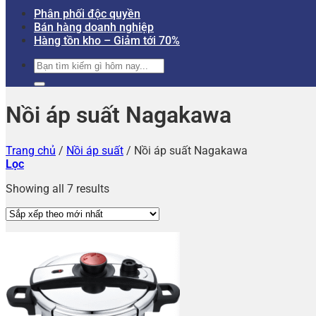
Phân phối độc quyền
Bán hàng doanh nghiệp
Hàng tồn kho – Giảm tới 70%
Tìm
kiếm:
Nồi áp suất Nagakawa
Trang chủ
/
Nồi áp suất
/
Nồi áp suất Nagakawa
Lọc
Showing all 7 results