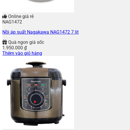
Online giá rẻ
NAG1472
Nồi áp suất Nagakawa NAG1472 7 lít
Quà ngon giá sốc
1.950.000
₫
Thêm vào giỏ hàng