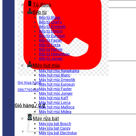
Tủ đông
Bếp từ
Bếp từ Blanc
Bếp từ Chef’s
Bếp từ Dmestik
Bếp từ Elmich
Bếp từ Eurosun
Bếp từ Faster
Bếp từ Forza
Bếp từ Hafele
Bếp từ Hawonkoo
Bếp từ Junger
Máy hút mùi
Máy hút mùi Nagakawa
Máy hút mùi Blanc
Máy hút mùi Dmestik
Gọi mua hàng
Máy hút mùi Eurosun
Máy hút mùi Faster
0867760468
Máy hút mùi Junger
Máy hút mùi Kaff
Máy hút mùi Lorca
Giỏ hàng /
0
₫
Máy hút mùi Malloca
Máy hút mùi Midea
Máy rửa bát
Máy rửa bát Bosch
Máy rửa bát Canzy
Máy rửa bát Electrolux