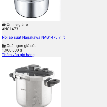
Online giá rẻ
ANG1473
Nồi áp suất Nagakawa NAG1473 7 lít
Quà ngon giá sốc
1.900.000
₫
Thêm vào giỏ hàng