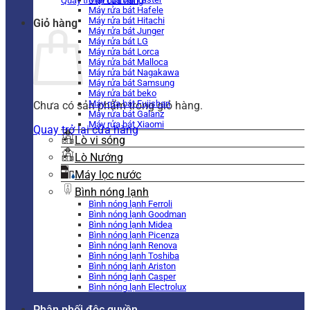
Quay trở lại cửa hàng
Máy rửa bát Hafele
Máy rửa bát Hitachi
Giỏ hàng
Máy rửa bát Junger
Máy rửa bát LG
Máy rửa bát Lorca
Máy rửa bát Malloca
Máy rửa bát Nagakawa
Máy rửa bát Samsung
Máy rửa bát beko
Máy rửa bát Fujishan
Chưa có sản phẩm trong giỏ hàng.
Máy rửa bát Galanz
Máy rửa bát Xiaomi
Quay trở lại cửa hàng
Lò vi sóng
Lò Nướng
Máy lọc nước
Bình nóng lạnh
Bình nóng lạnh Ferroli
Bình nóng lạnh Goodman
Bình nóng lạnh Midea
Bình nóng lạnh Picenza
Bình nóng lạnh Renova
Bình nóng lạnh Toshiba
Bình nóng lạnh Ariston
Bình nóng lạnh Casper
Bình nóng lạnh Electrolux
Phân phối độc quyền