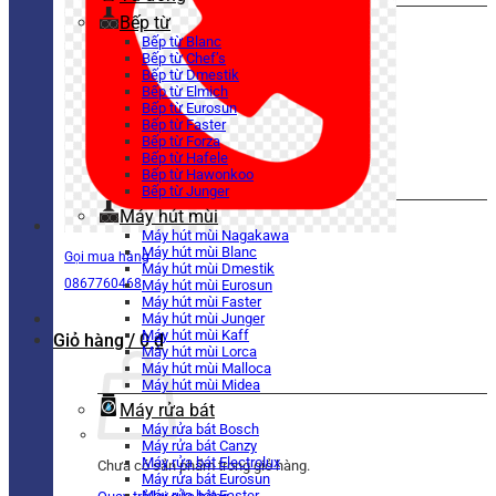
Bếp từ
Bếp từ Blanc
Bếp từ Chef’s
Bếp từ Dmestik
Bếp từ Elmich
Bếp từ Eurosun
Bếp từ Faster
Bếp từ Forza
Bếp từ Hafele
Bếp từ Hawonkoo
Bếp từ Junger
Máy hút mùi
Máy hút mùi Nagakawa
Máy hút mùi Blanc
Gọi mua hàng
Máy hút mùi Dmestik
0867760468
Máy hút mùi Eurosun
Máy hút mùi Faster
Máy hút mùi Junger
Máy hút mùi Kaff
Giỏ hàng /
0
₫
Máy hút mùi Lorca
Máy hút mùi Malloca
Máy hút mùi Midea
Máy rửa bát
Máy rửa bát Bosch
Máy rửa bát Canzy
Máy rửa bát Electrolux
Chưa có sản phẩm trong giỏ hàng.
Máy rửa bát Eurosun
Máy rửa bát Faster