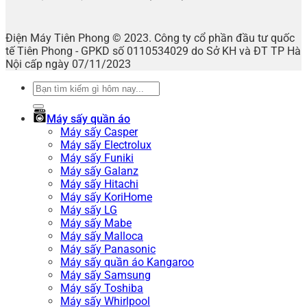
Điện Máy Tiên Phong © 2023. Công ty cổ phần đầu tư quốc
tế Tiên Phong - GPKD số 0110534029 do Sở KH và ĐT TP Hà
Nội cấp ngày 07/11/2023
Tìm
kiếm:
Máy sấy quần áo
Máy sấy Casper
Máy sấy Electrolux
Máy sấy Funiki
Máy sấy Galanz
Máy sấy Hitachi
Máy sấy KoriHome
Máy sấy LG
Máy sấy Mabe
Máy sấy Malloca
Máy sấy Panasonic
Máy sấy quần áo Kangaroo
Máy sấy Samsung
Máy sấy Toshiba
Máy sấy Whirlpool