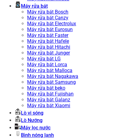
Máy rửa bát
Máy rửa bát Bosch
Máy rửa bát Canzy
Máy rửa bát Electrolux
Máy rửa bát Eurosun
Máy rửa bát Faster
Máy rửa bát Hafele
Máy rửa bát Hitachi
Máy rửa bát Junger
Máy rửa bát LG
Máy rửa bát Lorca
Máy rửa bát Malloca
Máy rửa bát Nagakawa
Máy rửa bát Samsung
Máy rửa bát beko
Máy rửa bát Fujishan
Máy rửa bát Galanz
Máy rửa bát Xiaomi
Lò vi sóng
Lò Nướng
Máy lọc nước
Bình nóng lạnh