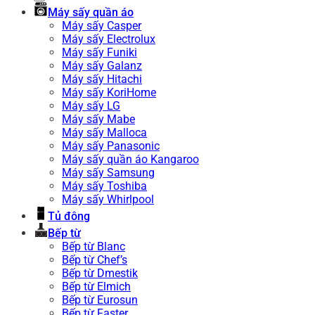
Máy sấy quần áo
Máy sấy Casper
Máy sấy Electrolux
Máy sấy Funiki
Máy sấy Galanz
Máy sấy Hitachi
Máy sấy KoriHome
Máy sấy LG
Máy sấy Mabe
Máy sấy Malloca
Máy sấy Panasonic
Máy sấy quần áo Kangaroo
Máy sấy Samsung
Máy sấy Toshiba
Máy sấy Whirlpool
Tủ đông
Bếp từ
Bếp từ Blanc
Bếp từ Chef’s
Bếp từ Dmestik
Bếp từ Elmich
Bếp từ Eurosun
Bếp từ Faster