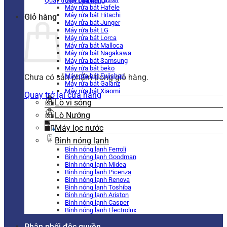
Quay trở lại cửa hàng
Máy rửa bát Hafele
Máy rửa bát Hitachi
Giỏ hàng
Máy rửa bát Junger
Máy rửa bát LG
Máy rửa bát Lorca
Máy rửa bát Malloca
Máy rửa bát Nagakawa
Máy rửa bát Samsung
Máy rửa bát beko
Máy rửa bát Fujishan
Chưa có sản phẩm trong giỏ hàng.
Máy rửa bát Galanz
Máy rửa bát Xiaomi
Quay trở lại cửa hàng
Lò vi sóng
Lò Nướng
Máy lọc nước
Bình nóng lạnh
Bình nóng lạnh Ferroli
Bình nóng lạnh Goodman
Bình nóng lạnh Midea
Bình nóng lạnh Picenza
Bình nóng lạnh Renova
Bình nóng lạnh Toshiba
Bình nóng lạnh Ariston
Bình nóng lạnh Casper
Bình nóng lạnh Electrolux
Phân phối độc quyền