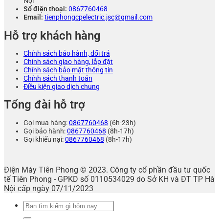
Nội
Số điện thoại:
0867760468
Email:
tienphongcpelectric.jsc@gmail.com
Hỗ trợ khách hàng
Chính sách bảo hành, đổi trả
Chính sách giao hàng, lắp đặt
Chính sách bảo mật thông tin
Chính sách thanh toán
Điều kiện giao dịch chung
Tổng đài hỗ trợ
Gọi mua hàng:
0867760468
(6h-23h)
Gọi bảo hành:
0867760468
(8h-17h)
Gọi khiếu nại:
0867760468
(8h-17h)
Điện Máy Tiên Phong © 2023. Công ty cổ phần đầu tư quốc
tế Tiên Phong - GPKD số 0110534029 do Sở KH và ĐT TP Hà
Nội cấp ngày 07/11/2023
Tìm
kiếm: