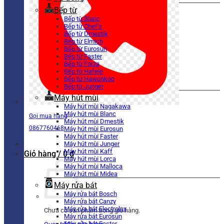
Bếp từ
Bếp từ Blanc
Bếp từ Chef’s
Bếp từ Dmestik
Bếp từ Elmich
Bếp từ Eurosun
Bếp từ Faster
Bếp từ Forza
Bếp từ Hafele
Bếp từ Hawonkoo
Bếp từ Junger
Máy hút mùi
Máy hút mùi Nagakawa
Máy hút mùi Blanc
Gọi mua hàng
Máy hút mùi Dmestik
0867760468
Máy hút mùi Eurosun
Máy hút mùi Faster
Máy hút mùi Junger
Máy hút mùi Kaff
Giỏ hàng /
0
₫
Máy hút mùi Lorca
Máy hút mùi Malloca
Máy hút mùi Midea
Máy rửa bát
Máy rửa bát Bosch
Máy rửa bát Canzy
Máy rửa bát Electrolux
Chưa có sản phẩm trong giỏ hàng.
Máy rửa bát Eurosun
Máy rửa bát Faster