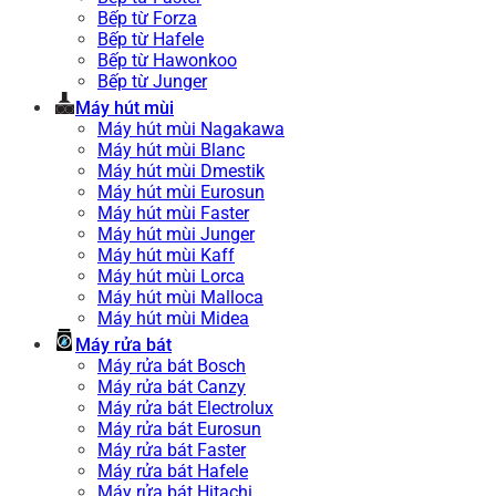
Bếp từ Forza
Bếp từ Hafele
Bếp từ Hawonkoo
Bếp từ Junger
Máy hút mùi
Máy hút mùi Nagakawa
Máy hút mùi Blanc
Máy hút mùi Dmestik
Máy hút mùi Eurosun
Máy hút mùi Faster
Máy hút mùi Junger
Máy hút mùi Kaff
Máy hút mùi Lorca
Máy hút mùi Malloca
Máy hút mùi Midea
Máy rửa bát
Máy rửa bát Bosch
Máy rửa bát Canzy
Máy rửa bát Electrolux
Máy rửa bát Eurosun
Máy rửa bát Faster
Máy rửa bát Hafele
Máy rửa bát Hitachi