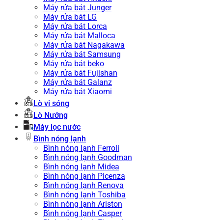
Máy rửa bát Junger
Máy rửa bát LG
Máy rửa bát Lorca
Máy rửa bát Malloca
Máy rửa bát Nagakawa
Máy rửa bát Samsung
Máy rửa bát beko
Máy rửa bát Fujishan
Máy rửa bát Galanz
Máy rửa bát Xiaomi
Lò vi sóng
Lò Nướng
Máy lọc nước
Bình nóng lạnh
Bình nóng lạnh Ferroli
Bình nóng lạnh Goodman
Bình nóng lạnh Midea
Bình nóng lạnh Picenza
Bình nóng lạnh Renova
Bình nóng lạnh Toshiba
Bình nóng lạnh Ariston
Bình nóng lạnh Casper