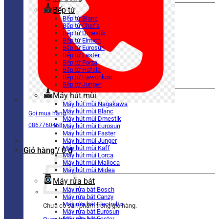
Bếp từ
Bếp từ Blanc
Bếp từ Chef’s
Bếp từ Dmestik
Bếp từ Elmich
Bếp từ Eurosun
Bếp từ Faster
Bếp từ Forza
Bếp từ Hafele
Bếp từ Hawonkoo
Bếp từ Junger
Máy hút mùi
Máy hút mùi Nagakawa
Máy hút mùi Blanc
Gọi mua hàng
Máy hút mùi Dmestik
0867760468
Máy hút mùi Eurosun
Máy hút mùi Faster
Máy hút mùi Junger
Máy hút mùi Kaff
Giỏ hàng /
0
₫
Máy hút mùi Lorca
Máy hút mùi Malloca
Máy hút mùi Midea
Máy rửa bát
Máy rửa bát Bosch
Máy rửa bát Canzy
Máy rửa bát Electrolux
Chưa có sản phẩm trong giỏ hàng.
Máy rửa bát Eurosun
Máy rửa bát Faster