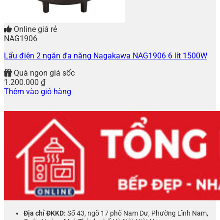
Online giá rẻ
NAG1906
Lẩu điện 2 ngăn đa năng Nagakawa NAG1906 6 lít 1500W
Quà ngon giá sốc
1.200.000
₫
Thêm vào giỏ hàng
Địa chỉ ĐKKD:
Số 43, ngõ 17 phố Nam Dư, Phường Lĩnh Nam,