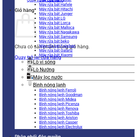
Quay trở lại cửa hàng
Máy rửa bát Hafele
Máy rửa bát Hitachi
Giỏ hàng
Máy rửa bát Junger
Máy rửa bát LG
Máy rửa bát Lorca
Máy rửa bát Malloca
Máy rửa bát Nagakawa
Máy rửa bát Samsung
Máy rửa bát beko
Máy rửa bát Fujishan
Chưa có sản phẩm trong giỏ hàng.
Máy rửa bát Galanz
Máy rửa bát Xiaomi
Quay trở lại cửa hàng
Lò vi sóng
Lò Nướng
Máy lọc nước
Bình nóng lạnh
Bình nóng lạnh Ferroli
Bình nóng lạnh Goodman
Bình nóng lạnh Midea
Bình nóng lạnh Picenza
Bình nóng lạnh Renova
Bình nóng lạnh Toshiba
Bình nóng lạnh Ariston
Bình nóng lạnh Casper
Bình nóng lạnh Electrolux
Phân phối độc quyền