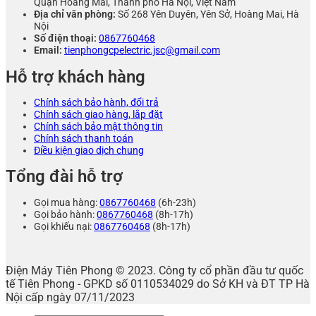
Quận Hoàng Mai, Thành phố Hà Nội, Việt Nam
Địa chỉ văn phòng:
Số 268 Yên Duyên, Yên Sở, Hoàng Mai, Hà
Nội
Số điện thoại:
0867760468
Email:
tienphongcpelectric.jsc@gmail.com
Hỗ trợ khách hàng
Chính sách bảo hành, đổi trả
Chính sách giao hàng, lắp đặt
Chính sách bảo mật thông tin
Chính sách thanh toán
Điều kiện giao dịch chung
Tổng đài hỗ trợ
Gọi mua hàng:
0867760468
(6h-23h)
Gọi bảo hành:
0867760468
(8h-17h)
Gọi khiếu nại:
0867760468
(8h-17h)
Điện Máy Tiên Phong © 2023. Công ty cổ phần đầu tư quốc
tế Tiên Phong - GPKD số 0110534029 do Sở KH và ĐT TP Hà
Nội cấp ngày 07/11/2023