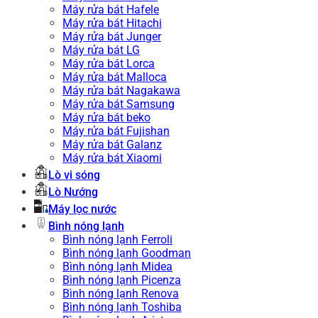
Máy rửa bát Hafele
Máy rửa bát Hitachi
Máy rửa bát Junger
Máy rửa bát LG
Máy rửa bát Lorca
Máy rửa bát Malloca
Máy rửa bát Nagakawa
Máy rửa bát Samsung
Máy rửa bát beko
Máy rửa bát Fujishan
Máy rửa bát Galanz
Máy rửa bát Xiaomi
Lò vi sóng
Lò Nướng
Máy lọc nước
Bình nóng lạnh
Bình nóng lạnh Ferroli
Bình nóng lạnh Goodman
Bình nóng lạnh Midea
Bình nóng lạnh Picenza
Bình nóng lạnh Renova
Bình nóng lạnh Toshiba