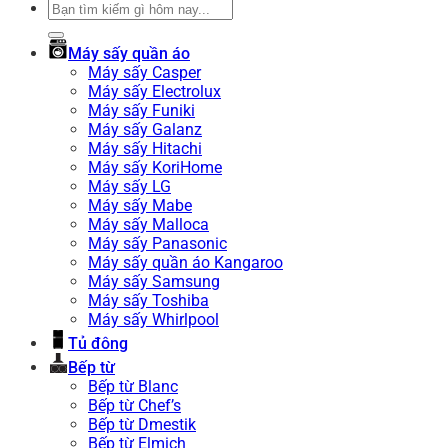
Tìm
kiếm:
Máy sấy quần áo
Máy sấy Casper
Máy sấy Electrolux
Máy sấy Funiki
Máy sấy Galanz
Máy sấy Hitachi
Máy sấy KoriHome
Máy sấy LG
Máy sấy Mabe
Máy sấy Malloca
Máy sấy Panasonic
Máy sấy quần áo Kangaroo
Máy sấy Samsung
Máy sấy Toshiba
Máy sấy Whirlpool
Tủ đông
Bếp từ
Bếp từ Blanc
Bếp từ Chef’s
Bếp từ Dmestik
Bếp từ Elmich