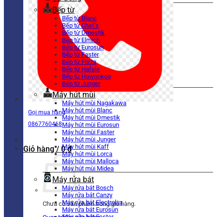
Bếp từ
Bếp từ Blanc
Bếp từ Chef’s
Bếp từ Dmestik
Bếp từ Elmich
Bếp từ Eurosun
Bếp từ Faster
Bếp từ Forza
Bếp từ Hafele
Bếp từ Hawonkoo
Bếp từ Junger
Máy hút mùi
Máy hút mùi Nagakawa
Máy hút mùi Blanc
Gọi mua hàng
Máy hút mùi Dmestik
0867760468
Máy hút mùi Eurosun
Máy hút mùi Faster
Máy hút mùi Junger
Máy hút mùi Kaff
Giỏ hàng /
0
₫
Máy hút mùi Lorca
Máy hút mùi Malloca
Máy hút mùi Midea
Máy rửa bát
Máy rửa bát Bosch
Máy rửa bát Canzy
Máy rửa bát Electrolux
Chưa có sản phẩm trong giỏ hàng.
Máy rửa bát Eurosun
Máy rửa bát Faster