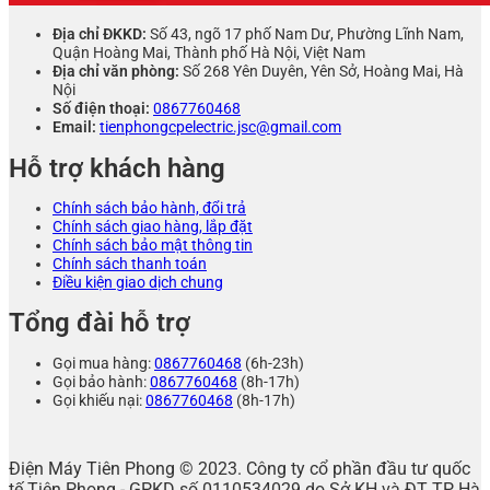
Địa chỉ ĐKKD:
Số 43, ngõ 17 phố Nam Dư, Phường Lĩnh Nam,
Quận Hoàng Mai, Thành phố Hà Nội, Việt Nam
Địa chỉ văn phòng:
Số 268 Yên Duyên, Yên Sở, Hoàng Mai, Hà
Nội
Số điện thoại:
0867760468
Email:
tienphongcpelectric.jsc@gmail.com
Hỗ trợ khách hàng
Chính sách bảo hành, đổi trả
Chính sách giao hàng, lắp đặt
Chính sách bảo mật thông tin
Chính sách thanh toán
Điều kiện giao dịch chung
Tổng đài hỗ trợ
Gọi mua hàng:
0867760468
(6h-23h)
Gọi bảo hành:
0867760468
(8h-17h)
Gọi khiếu nại:
0867760468
(8h-17h)
Điện Máy Tiên Phong © 2023. Công ty cổ phần đầu tư quốc
tế Tiên Phong - GPKD số 0110534029 do Sở KH và ĐT TP Hà