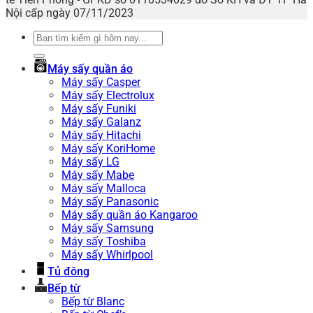
Nội cấp ngày 07/11/2023
Tìm
kiếm:
Máy sấy quần áo
Máy sấy Casper
Máy sấy Electrolux
Máy sấy Funiki
Máy sấy Galanz
Máy sấy Hitachi
Máy sấy KoriHome
Máy sấy LG
Máy sấy Mabe
Máy sấy Malloca
Máy sấy Panasonic
Máy sấy quần áo Kangaroo
Máy sấy Samsung
Máy sấy Toshiba
Máy sấy Whirlpool
Tủ đông
Bếp từ
Bếp từ Blanc