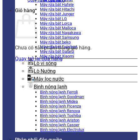
Quay trở lại cửa hàng
Máy rửa bát Hafele
Máy rửa bát Hitachi
Giỏ hàng
Máy rửa bát Junger
Máy rửa bát LG
Máy rửa bát Lorca
Máy rửa bát Malloca
Máy rửa bát Nagakawa
Máy rửa bát Samsung
Máy rửa bát beko
Máy rửa bát Fujishan
Chưa có sản phẩm trong giỏ hàng.
Máy rửa bát Galanz
Máy rửa bát Xiaomi
Quay trở lại cửa hàng
Lò vi sóng
Lò Nướng
Máy lọc nước
Bình nóng lạnh
Bình nóng lạnh Ferroli
Bình nóng lạnh Goodman
Bình nóng lạnh Midea
Bình nóng lạnh Picenza
Bình nóng lạnh Renova
Bình nóng lạnh Toshiba
Bình nóng lạnh Ariston
Bình nóng lạnh Casper
Bình nóng lạnh Electrolux
Phân phối độc quyền