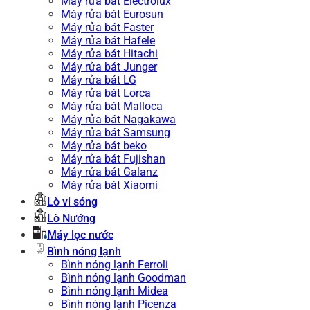
Máy rửa bát Electrolux
Máy rửa bát Eurosun
Máy rửa bát Faster
Máy rửa bát Hafele
Máy rửa bát Hitachi
Máy rửa bát Junger
Máy rửa bát LG
Máy rửa bát Lorca
Máy rửa bát Malloca
Máy rửa bát Nagakawa
Máy rửa bát Samsung
Máy rửa bát beko
Máy rửa bát Fujishan
Máy rửa bát Galanz
Máy rửa bát Xiaomi
Lò vi sóng
Lò Nướng
Máy lọc nước
Bình nóng lạnh
Bình nóng lạnh Ferroli
Bình nóng lạnh Goodman
Bình nóng lạnh Midea
Bình nóng lạnh Picenza