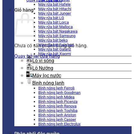
Quay trở lại cửa hàng
Máy rửa bát Hafele
Máy rửa bát Hitachi
Giỏ hàng
Máy rửa bát Junger
Máy rửa bát LG
Máy rửa bát Lorca
Máy rửa bát Malloca
Máy rửa bát Nagakawa
Máy rửa bát Samsung
Máy rửa bát beko
Máy rửa bát Fujishan
Chưa có sản phẩm trong giỏ hàng.
Máy rửa bát Galanz
Máy rửa bát Xiaomi
Quay trở lại cửa hàng
Lò vi sóng
Lò Nướng
Máy lọc nước
Bình nóng lạnh
Bình nóng lạnh Ferroli
Bình nóng lạnh Goodman
Bình nóng lạnh Midea
Bình nóng lạnh Picenza
Bình nóng lạnh Renova
Bình nóng lạnh Toshiba
Bình nóng lạnh Ariston
Bình nóng lạnh Casper
Bình nóng lạnh Electrolux
Phân phối độc quyền