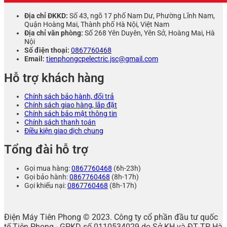
Địa chỉ ĐKKD:
Số 43, ngõ 17 phố Nam Dư, Phường Lĩnh Nam,
Quận Hoàng Mai, Thành phố Hà Nội, Việt Nam
Địa chỉ văn phòng:
Số 268 Yên Duyên, Yên Sở, Hoàng Mai, Hà
Nội
Số điện thoại:
0867760468
Email:
tienphongcpelectric.jsc@gmail.com
Hỗ trợ khách hàng
Chính sách bảo hành, đổi trả
Chính sách giao hàng, lắp đặt
Chính sách bảo mật thông tin
Chính sách thanh toán
Điều kiện giao dịch chung
Tổng đài hỗ trợ
Gọi mua hàng:
0867760468
(6h-23h)
Gọi bảo hành:
0867760468
(8h-17h)
Gọi khiếu nại:
0867760468
(8h-17h)
Điện Máy Tiên Phong © 2023. Công ty cổ phần đầu tư quốc
tế Tiên Phong - GPKD số 0110534029 do Sở KH và ĐT TP Hà