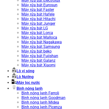
Máy rửa bát Electrolux
Máy rửa bát Eurosun
Máy rửa bát Faster
Máy rửa bát Hafele
Máy rửa bát Hitachi
Máy rửa bát Junger
Máy rửa bát LG
Máy rửa bát Lorca
Máy rửa bát Malloca
Máy rửa bát Nagakawa
Máy rửa bát Samsung
Máy rửa bát beko
Máy rửa bát Fujishan
Máy rửa bát Galanz
Máy rửa bát Xiaomi
Lò vi sóng
Lò Nướng
Máy lọc nước
Bình nóng lạnh
Bình nóng lạnh Ferroli
Bình nóng lạnh Goodman
Bình nóng lạnh Midea
Bình nóng lạnh Picenza