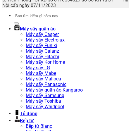
Nội cấp ngày 07/11/2023
Tìm
kiếm:
Máy sấy quần áo
Máy sấy Casper
Máy sấy Electrolux
Máy sấy Funiki
Máy sấy Galanz
Máy sấy Hitachi
Máy sấy KoriHome
Máy sấy LG
Máy sấy Mabe
Máy sấy Malloca
Máy sấy Panasonic
Máy sấy quần áo Kangaroo
Máy sấy Samsung
Máy sấy Toshiba
Máy sấy Whirlpool
Tủ đông
Bếp từ
Bếp từ Blanc