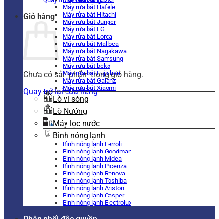
Quay trở lại cửa hàng
Máy rửa bát Hafele
Máy rửa bát Hitachi
Giỏ hàng
Máy rửa bát Junger
Máy rửa bát LG
Máy rửa bát Lorca
Máy rửa bát Malloca
Máy rửa bát Nagakawa
Máy rửa bát Samsung
Máy rửa bát beko
Máy rửa bát Fujishan
Chưa có sản phẩm trong giỏ hàng.
Máy rửa bát Galanz
Máy rửa bát Xiaomi
Quay trở lại cửa hàng
Lò vi sóng
Lò Nướng
Máy lọc nước
Bình nóng lạnh
Bình nóng lạnh Ferroli
Bình nóng lạnh Goodman
Bình nóng lạnh Midea
Bình nóng lạnh Picenza
Bình nóng lạnh Renova
Bình nóng lạnh Toshiba
Bình nóng lạnh Ariston
Bình nóng lạnh Casper
Bình nóng lạnh Electrolux
Phân phối độc quyền