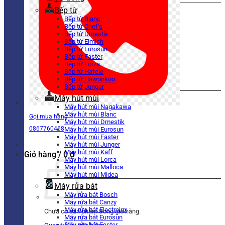
Bếp từ
Bếp từ Blanc
Bếp từ Chef’s
Bếp từ Dmestik
Bếp từ Elmich
Bếp từ Eurosun
Bếp từ Faster
Bếp từ Forza
Bếp từ Hafele
Bếp từ Hawonkoo
Bếp từ Junger
Máy hút mùi
Máy hút mùi Nagakawa
Máy hút mùi Blanc
Gọi mua hàng
Máy hút mùi Dmestik
0867760468
Máy hút mùi Eurosun
Máy hút mùi Faster
Máy hút mùi Junger
Máy hút mùi Kaff
Giỏ hàng /
0
₫
Máy hút mùi Lorca
Máy hút mùi Malloca
Máy hút mùi Midea
Máy rửa bát
Máy rửa bát Bosch
Máy rửa bát Canzy
Máy rửa bát Electrolux
Chưa có sản phẩm trong giỏ hàng.
Máy rửa bát Eurosun
Máy rửa bát Faster