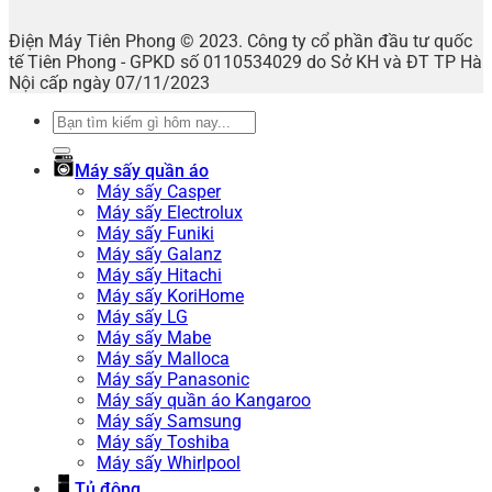
Điện Máy Tiên Phong © 2023. Công ty cổ phần đầu tư quốc
tế Tiên Phong - GPKD số 0110534029 do Sở KH và ĐT TP Hà
Nội cấp ngày 07/11/2023
Tìm
kiếm:
Máy sấy quần áo
Máy sấy Casper
Máy sấy Electrolux
Máy sấy Funiki
Máy sấy Galanz
Máy sấy Hitachi
Máy sấy KoriHome
Máy sấy LG
Máy sấy Mabe
Máy sấy Malloca
Máy sấy Panasonic
Máy sấy quần áo Kangaroo
Máy sấy Samsung
Máy sấy Toshiba
Máy sấy Whirlpool
Tủ đông