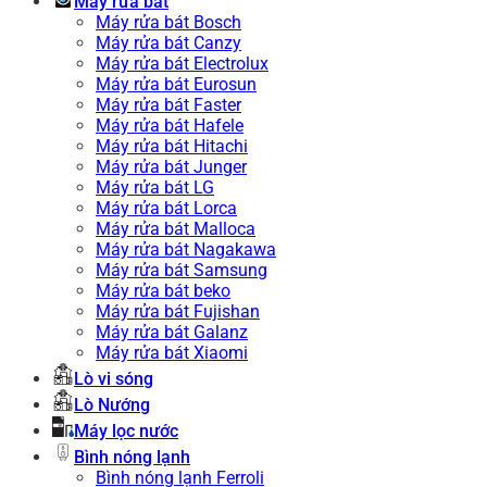
Máy rửa bát
Máy rửa bát Bosch
Máy rửa bát Canzy
Máy rửa bát Electrolux
Máy rửa bát Eurosun
Máy rửa bát Faster
Máy rửa bát Hafele
Máy rửa bát Hitachi
Máy rửa bát Junger
Máy rửa bát LG
Máy rửa bát Lorca
Máy rửa bát Malloca
Máy rửa bát Nagakawa
Máy rửa bát Samsung
Máy rửa bát beko
Máy rửa bát Fujishan
Máy rửa bát Galanz
Máy rửa bát Xiaomi
Lò vi sóng
Lò Nướng
Máy lọc nước
Bình nóng lạnh
Bình nóng lạnh Ferroli