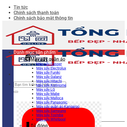
Bỏ
Tin tức
qua
Chính sách thanh toán
nội
Chính sách bảo mật thông tin
dung
Danh mục sản phẩm
Máy sấy quần áo
Máy sấy Casper
Máy sấy Electrolux
Máy sấy Funiki
Máy sấy Galanz
Máy sấy Hitachi
Tìm
Máy sấy KoriHome
kiếm:
Máy sấy LG
Máy sấy Mabe
Máy sấy Malloca
Máy sấy Panasonic
Máy sấy quần áo Kangaroo
Máy sấy Samsung
Máy sấy Toshiba
Máy sấy Whirlpool
Tủ đông