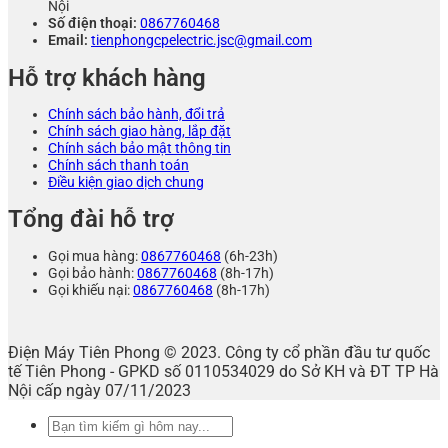
Nội
Số điện thoại:
0867760468
Email:
tienphongcpelectric.jsc@gmail.com
Hỗ trợ khách hàng
Chính sách bảo hành, đổi trả
Chính sách giao hàng, lắp đặt
Chính sách bảo mật thông tin
Chính sách thanh toán
Điều kiện giao dịch chung
Tổng đài hỗ trợ
Gọi mua hàng:
0867760468
(6h-23h)
Gọi bảo hành:
0867760468
(8h-17h)
Gọi khiếu nại:
0867760468
(8h-17h)
Điện Máy Tiên Phong © 2023. Công ty cổ phần đầu tư quốc
tế Tiên Phong - GPKD số 0110534029 do Sở KH và ĐT TP Hà
Nội cấp ngày 07/11/2023
Tìm
kiếm: