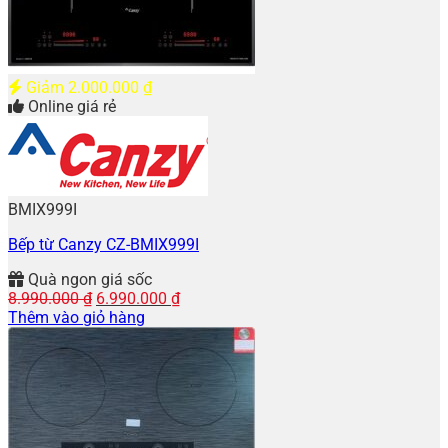
Giảm
2.000.000
₫
Online giá rẻ
BMIX999I
Bếp từ Canzy CZ-BMIX999I
Quà ngon giá sốc
Giá
Giá
8.990.000
₫
6.990.000
₫
gốc
hiện
Thêm vào giỏ hàng
là:
tại
8.990.000 ₫.
là:
6.990.000 ₫.