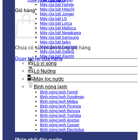
Quay trở lại cửa hàng
Máy rửa bát Hafele
Máy rửa bát Hitachi
Giỏ hàng
Máy rửa bát Junger
Máy rửa bát LG
Máy rửa bát Lorca
Máy rửa bát Malloca
Máy rửa bát Nagakawa
Máy rửa bát Samsung
Máy rửa bát beko
Máy rửa bát Fujishan
Chưa có sản phẩm trong giỏ hàng.
Máy rửa bát Galanz
Máy rửa bát Xiaomi
Quay trở lại cửa hàng
Lò vi sóng
Lò Nướng
Máy lọc nước
Bình nóng lạnh
Bình nóng lạnh Ferroli
Bình nóng lạnh Goodman
Bình nóng lạnh Midea
Bình nóng lạnh Picenza
Bình nóng lạnh Renova
Bình nóng lạnh Toshiba
Bình nóng lạnh Ariston
Bình nóng lạnh Casper
Bình nóng lạnh Electrolux
Phân phối độc quyền