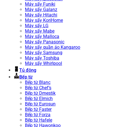
Máy sấy Funiki
Máy sấy Galanz
Máy sấy Hitachi
Máy sấy KoriHome
Máy sấy LG
Máy sấy Mabe
Máy sấy Malloca
Máy sấy Panasonic
Máy sấy quần áo Kangaroo
Máy sấy Samsung
Máy sấy Toshiba
Máy sấy Whirlpool
Tủ đông
Bếp từ
Bếp từ Blanc
Bếp từ Chef’s
Bếp từ Dmestik
Bếp từ Elmich
Bếp từ Eurosun
Bếp từ Faster
Bếp từ Forza
Bếp từ Hafele
Bếp từ Hawonkoo