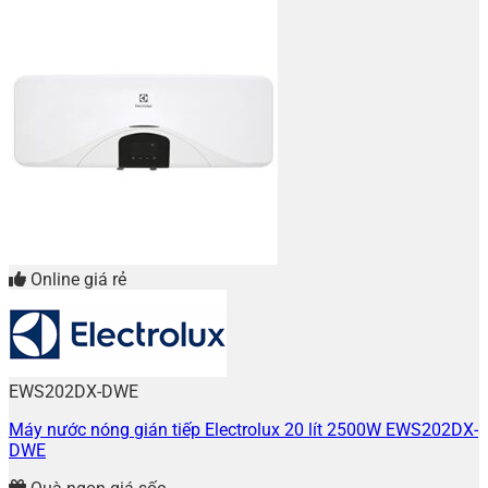
Online giá rẻ
EWS202DX-DWE
Máy nước nóng gián tiếp Electrolux 20 lít 2500W EWS202DX-
DWE