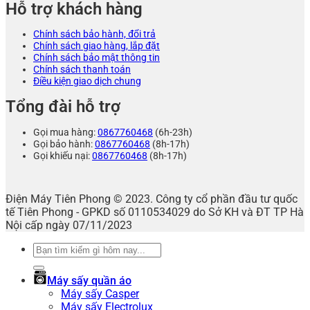
Hỗ trợ khách hàng
Chính sách bảo hành, đổi trả
Chính sách giao hàng, lắp đặt
Chính sách bảo mật thông tin
Chính sách thanh toán
Điều kiện giao dịch chung
Tổng đài hỗ trợ
Gọi mua hàng:
0867760468
(6h-23h)
Gọi bảo hành:
0867760468
(8h-17h)
Gọi khiếu nại:
0867760468
(8h-17h)
Điện Máy Tiên Phong © 2023. Công ty cổ phần đầu tư quốc
tế Tiên Phong - GPKD số 0110534029 do Sở KH và ĐT TP Hà
Nội cấp ngày 07/11/2023
Tìm
kiếm:
Máy sấy quần áo
Máy sấy Casper
Máy sấy Electrolux