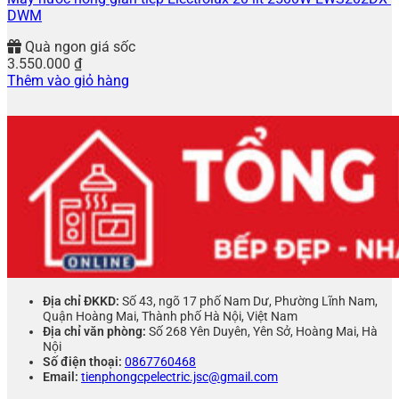
DWM
Quà ngon giá sốc
3.550.000
₫
Thêm vào giỏ hàng
Địa chỉ ĐKKD:
Số 43, ngõ 17 phố Nam Dư, Phường Lĩnh Nam,
Quận Hoàng Mai, Thành phố Hà Nội, Việt Nam
Địa chỉ văn phòng:
Số 268 Yên Duyên, Yên Sở, Hoàng Mai, Hà
Nội
Số điện thoại:
0867760468
Email:
tienphongcpelectric.jsc@gmail.com