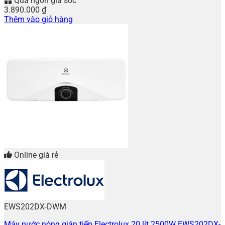
Quà ngon giá sốc
3.890.000
₫
Thêm vào giỏ hàng
Online giá rẻ
EWS202DX-DWM
Máy nước nóng gián tiếp Electrolux 20 lít 2500W EWS202DX-