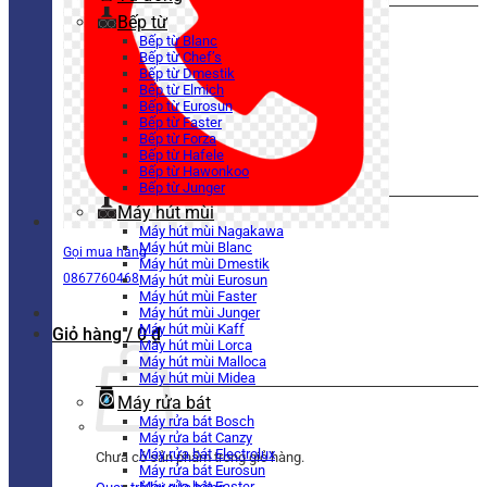
Bếp từ
Bếp từ Blanc
Bếp từ Chef’s
Bếp từ Dmestik
Bếp từ Elmich
Bếp từ Eurosun
Bếp từ Faster
Bếp từ Forza
Bếp từ Hafele
Bếp từ Hawonkoo
Bếp từ Junger
Máy hút mùi
Máy hút mùi Nagakawa
Máy hút mùi Blanc
Gọi mua hàng
Máy hút mùi Dmestik
0867760468
Máy hút mùi Eurosun
Máy hút mùi Faster
Máy hút mùi Junger
Máy hút mùi Kaff
Giỏ hàng /
0
₫
Máy hút mùi Lorca
Máy hút mùi Malloca
Máy hút mùi Midea
Máy rửa bát
Máy rửa bát Bosch
Máy rửa bát Canzy
Máy rửa bát Electrolux
Chưa có sản phẩm trong giỏ hàng.
Máy rửa bát Eurosun
Máy rửa bát Faster