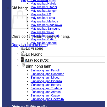
Quay trở lại cửa hàng
Máy rửa bát Hafele
Máy rửa bát Hitachi
Giỏ hàng
Máy rửa bát Junger
Máy rửa bát LG
Máy rửa bát Lorca
Máy rửa bát Malloca
Máy rửa bát Nagakawa
Máy rửa bát Samsung
Máy rửa bát beko
Máy rửa bát Fujishan
Chưa có sản phẩm trong giỏ hàng.
Máy rửa bát Galanz
Máy rửa bát Xiaomi
Quay trở lại cửa hàng
Lò vi sóng
Lò Nướng
Máy lọc nước
Bình nóng lạnh
Bình nóng lạnh Ferroli
Bình nóng lạnh Goodman
Bình nóng lạnh Midea
Bình nóng lạnh Picenza
Bình nóng lạnh Renova
Bình nóng lạnh Toshiba
Bình nóng lạnh Ariston
Bình nóng lạnh Casper
Bình nóng lạnh Electrolux
Phân phối độc quyền