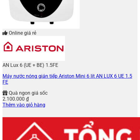
Online giá rẻ
AN Lux 6 (UE + BE) 1.5FE
Máy nước nóng gián tiếp Ariston Mini 6 lít AN LUX 6 UE 1.5
FE
Quà ngon giá sốc
2.100.000
₫
Thêm vào giỏ hàng