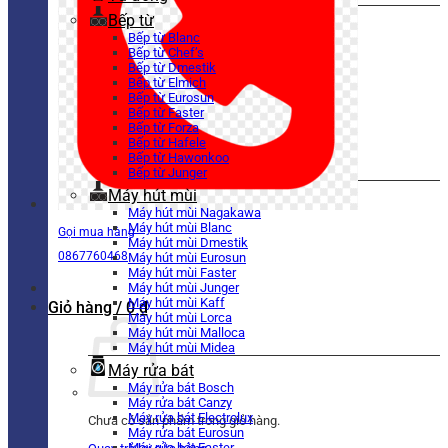
Bếp từ
Bếp từ Blanc
Bếp từ Chef’s
Bếp từ Dmestik
Bếp từ Elmich
Bếp từ Eurosun
Bếp từ Faster
Bếp từ Forza
Bếp từ Hafele
Bếp từ Hawonkoo
Bếp từ Junger
Máy hút mùi
Máy hút mùi Nagakawa
Máy hút mùi Blanc
Gọi mua hàng
Máy hút mùi Dmestik
0867760468
Máy hút mùi Eurosun
Máy hút mùi Faster
Máy hút mùi Junger
Máy hút mùi Kaff
Giỏ hàng /
0
₫
Máy hút mùi Lorca
Máy hút mùi Malloca
Máy hút mùi Midea
Máy rửa bát
Máy rửa bát Bosch
Máy rửa bát Canzy
Máy rửa bát Electrolux
Chưa có sản phẩm trong giỏ hàng.
Máy rửa bát Eurosun
Máy rửa bát Faster