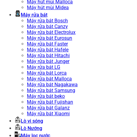
Máy hút mùi Malloca
Máy hút mùi Midea
Máy rửa bát
Máy rửa bát Bosch
Máy rửa bát Canzy
Máy rửa bát Electrolux
Máy rửa bát Eurosun
Máy rửa bát Faster
Máy rửa bát Hafele
Máy rửa bát Hitachi
Máy rửa bát Junger
Máy rửa bát LG
Máy rửa bát Lorca
Máy rửa bát Malloca
Máy rửa bát Nagakawa
Máy rửa bát Samsung
Máy rửa bát beko
Máy rửa bát Fujishan
Máy rửa bát Galanz
Máy rửa bát Xiaomi
Lò vi sóng
Lò Nướng
Máy lọc nước