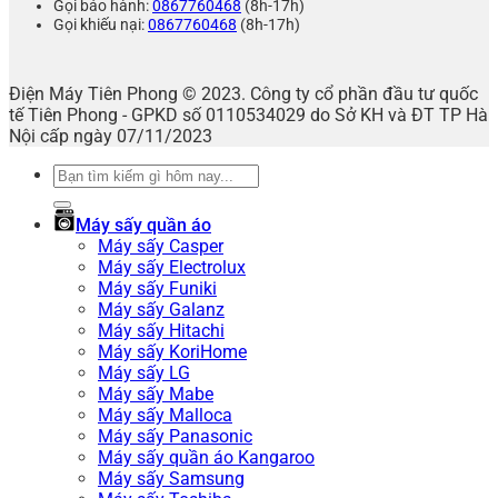
Gọi bảo hành:
0867760468
(8h-17h)
Gọi khiếu nại:
0867760468
(8h-17h)
Điện Máy Tiên Phong © 2023. Công ty cổ phần đầu tư quốc
tế Tiên Phong - GPKD số 0110534029 do Sở KH và ĐT TP Hà
Nội cấp ngày 07/11/2023
Tìm
kiếm:
Máy sấy quần áo
Máy sấy Casper
Máy sấy Electrolux
Máy sấy Funiki
Máy sấy Galanz
Máy sấy Hitachi
Máy sấy KoriHome
Máy sấy LG
Máy sấy Mabe
Máy sấy Malloca
Máy sấy Panasonic
Máy sấy quần áo Kangaroo
Máy sấy Samsung