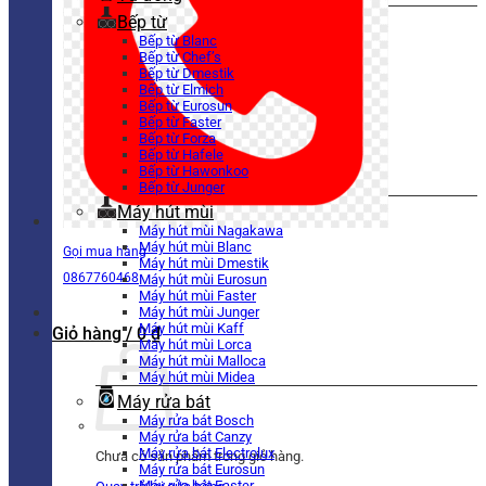
Bếp từ
Bếp từ Blanc
Bếp từ Chef’s
Bếp từ Dmestik
Bếp từ Elmich
Bếp từ Eurosun
Bếp từ Faster
Bếp từ Forza
Bếp từ Hafele
Bếp từ Hawonkoo
Bếp từ Junger
Máy hút mùi
Máy hút mùi Nagakawa
Máy hút mùi Blanc
Gọi mua hàng
Máy hút mùi Dmestik
0867760468
Máy hút mùi Eurosun
Máy hút mùi Faster
Máy hút mùi Junger
Máy hút mùi Kaff
Giỏ hàng /
0
₫
Máy hút mùi Lorca
Máy hút mùi Malloca
Máy hút mùi Midea
Máy rửa bát
Máy rửa bát Bosch
Máy rửa bát Canzy
Máy rửa bát Electrolux
Chưa có sản phẩm trong giỏ hàng.
Máy rửa bát Eurosun
Máy rửa bát Faster