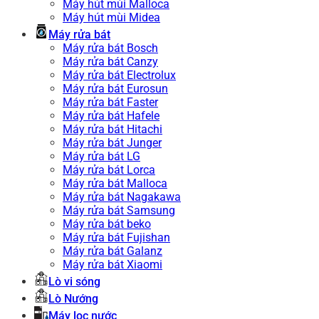
Máy hút mùi Malloca
Máy hút mùi Midea
Máy rửa bát
Máy rửa bát Bosch
Máy rửa bát Canzy
Máy rửa bát Electrolux
Máy rửa bát Eurosun
Máy rửa bát Faster
Máy rửa bát Hafele
Máy rửa bát Hitachi
Máy rửa bát Junger
Máy rửa bát LG
Máy rửa bát Lorca
Máy rửa bát Malloca
Máy rửa bát Nagakawa
Máy rửa bát Samsung
Máy rửa bát beko
Máy rửa bát Fujishan
Máy rửa bát Galanz
Máy rửa bát Xiaomi
Lò vi sóng
Lò Nướng
Máy lọc nước