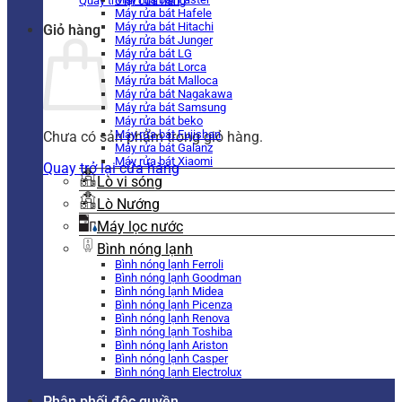
Quay trở lại cửa hàng
Máy rửa bát Hafele
Máy rửa bát Hitachi
Giỏ hàng
Máy rửa bát Junger
Máy rửa bát LG
Máy rửa bát Lorca
Máy rửa bát Malloca
Máy rửa bát Nagakawa
Máy rửa bát Samsung
Máy rửa bát beko
Máy rửa bát Fujishan
Chưa có sản phẩm trong giỏ hàng.
Máy rửa bát Galanz
Máy rửa bát Xiaomi
Quay trở lại cửa hàng
Lò vi sóng
Lò Nướng
Máy lọc nước
Bình nóng lạnh
Bình nóng lạnh Ferroli
Bình nóng lạnh Goodman
Bình nóng lạnh Midea
Bình nóng lạnh Picenza
Bình nóng lạnh Renova
Bình nóng lạnh Toshiba
Bình nóng lạnh Ariston
Bình nóng lạnh Casper
Bình nóng lạnh Electrolux
Phân phối độc quyền