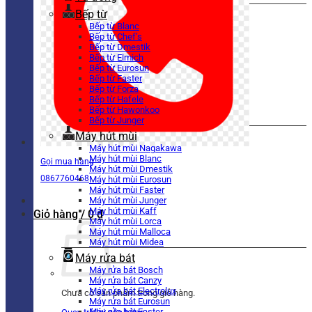
Bếp từ
Bếp từ Blanc
Bếp từ Chef’s
Bếp từ Dmestik
Bếp từ Elmich
Bếp từ Eurosun
Bếp từ Faster
Bếp từ Forza
Bếp từ Hafele
Bếp từ Hawonkoo
Bếp từ Junger
Máy hút mùi
Máy hút mùi Nagakawa
Máy hút mùi Blanc
Gọi mua hàng
Máy hút mùi Dmestik
0867760468
Máy hút mùi Eurosun
Máy hút mùi Faster
Máy hút mùi Junger
Máy hút mùi Kaff
Giỏ hàng /
0
₫
Máy hút mùi Lorca
Máy hút mùi Malloca
Máy hút mùi Midea
Máy rửa bát
Máy rửa bát Bosch
Máy rửa bát Canzy
Máy rửa bát Electrolux
Chưa có sản phẩm trong giỏ hàng.
Máy rửa bát Eurosun
Máy rửa bát Faster