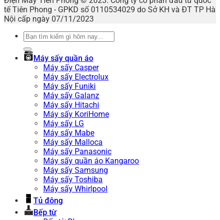
Điện Máy Tiên Phong © 2023. Công ty cổ phần đầu tư quốc
tế Tiên Phong - GPKD số 0110534029 do Sở KH và ĐT TP Hà
Nội cấp ngày 07/11/2023
Tìm
kiếm:
Máy sấy quần áo
Máy sấy Casper
Máy sấy Electrolux
Máy sấy Funiki
Máy sấy Galanz
Máy sấy Hitachi
Máy sấy KoriHome
Máy sấy LG
Máy sấy Mabe
Máy sấy Malloca
Máy sấy Panasonic
Máy sấy quần áo Kangaroo
Máy sấy Samsung
Máy sấy Toshiba
Máy sấy Whirlpool
Tủ đông
Bếp từ