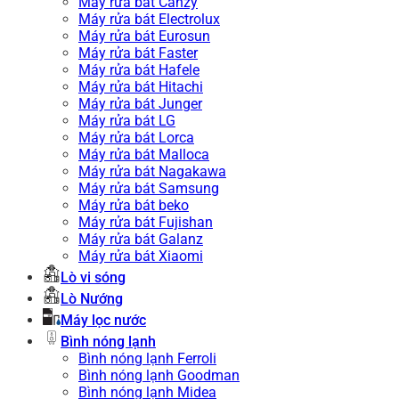
Máy rửa bát Canzy
Máy rửa bát Electrolux
Máy rửa bát Eurosun
Máy rửa bát Faster
Máy rửa bát Hafele
Máy rửa bát Hitachi
Máy rửa bát Junger
Máy rửa bát LG
Máy rửa bát Lorca
Máy rửa bát Malloca
Máy rửa bát Nagakawa
Máy rửa bát Samsung
Máy rửa bát beko
Máy rửa bát Fujishan
Máy rửa bát Galanz
Máy rửa bát Xiaomi
Lò vi sóng
Lò Nướng
Máy lọc nước
Bình nóng lạnh
Bình nóng lạnh Ferroli
Bình nóng lạnh Goodman
Bình nóng lạnh Midea