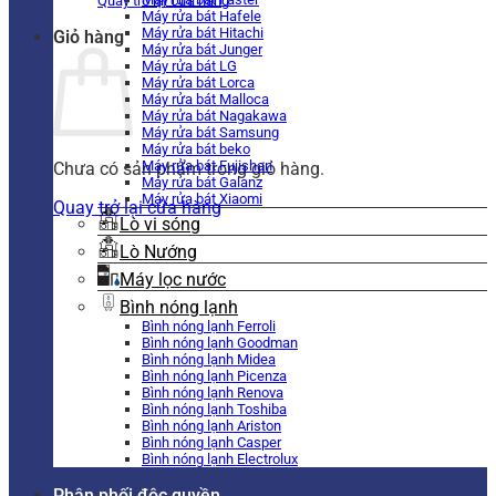
Quay trở lại cửa hàng
Máy rửa bát Hafele
Máy rửa bát Hitachi
Giỏ hàng
Máy rửa bát Junger
Máy rửa bát LG
Máy rửa bát Lorca
Máy rửa bát Malloca
Máy rửa bát Nagakawa
Máy rửa bát Samsung
Máy rửa bát beko
Máy rửa bát Fujishan
Chưa có sản phẩm trong giỏ hàng.
Máy rửa bát Galanz
Máy rửa bát Xiaomi
Quay trở lại cửa hàng
Lò vi sóng
Lò Nướng
Máy lọc nước
Bình nóng lạnh
Bình nóng lạnh Ferroli
Bình nóng lạnh Goodman
Bình nóng lạnh Midea
Bình nóng lạnh Picenza
Bình nóng lạnh Renova
Bình nóng lạnh Toshiba
Bình nóng lạnh Ariston
Bình nóng lạnh Casper
Bình nóng lạnh Electrolux
Phân phối độc quyền