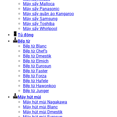
Máy sấy Malloca
Máy sấy Panasonic
Máy sấy quần áo Kangaroo
Máy sấy Samsung
Máy sấy Toshiba
Máy sấy Whirlpool
Tủ đông
Bếp từ
Bếp từ Blanc
Bếp từ Chef’s
Bếp từ Dmestik
Bếp từ Elmich
Bếp từ Eurosun
Bếp từ Faster
Bếp từ Forza
Bếp từ Hafele
Bếp từ Hawonkoo
Bếp từ Junger
Máy hút mùi
Máy hút mùi Nagakawa
Máy hút mùi Blanc
Máy hút mùi Dmestik
Máy hút mùi Eurosun