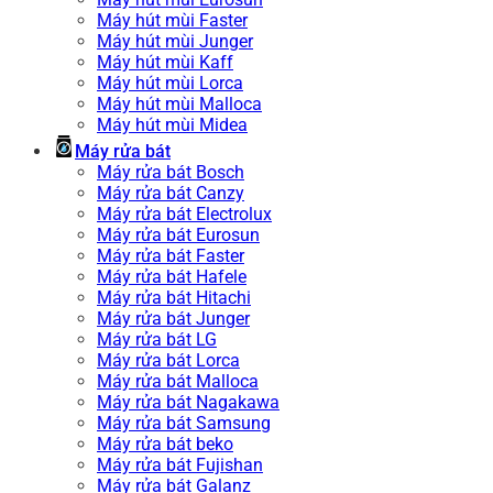
Máy hút mùi Faster
Máy hút mùi Junger
Máy hút mùi Kaff
Máy hút mùi Lorca
Máy hút mùi Malloca
Máy hút mùi Midea
Máy rửa bát
Máy rửa bát Bosch
Máy rửa bát Canzy
Máy rửa bát Electrolux
Máy rửa bát Eurosun
Máy rửa bát Faster
Máy rửa bát Hafele
Máy rửa bát Hitachi
Máy rửa bát Junger
Máy rửa bát LG
Máy rửa bát Lorca
Máy rửa bát Malloca
Máy rửa bát Nagakawa
Máy rửa bát Samsung
Máy rửa bát beko
Máy rửa bát Fujishan
Máy rửa bát Galanz