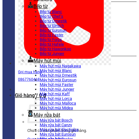
Bếp từ
Bếp từ Blanc
Bếp từ Chef’s
Bếp từ Dmestik
Bếp từ Elmich
Bếp từ Eurosun
Bếp từ Faster
Bếp từ Forza
Bếp từ Hafele
Bếp từ Hawonkoo
Bếp từ Junger
Máy hút mùi
Máy hút mùi Nagakawa
Máy hút mùi Blanc
Gọi mua hàng
Máy hút mùi Dmestik
0867760468
Máy hút mùi Eurosun
Máy hút mùi Faster
Máy hút mùi Junger
Máy hút mùi Kaff
Giỏ hàng /
0
₫
Máy hút mùi Lorca
Máy hút mùi Malloca
Máy hút mùi Midea
Máy rửa bát
Máy rửa bát Bosch
Máy rửa bát Canzy
Máy rửa bát Electrolux
Chưa có sản phẩm trong giỏ hàng.
Máy rửa bát Eurosun
Máy rửa bát Faster