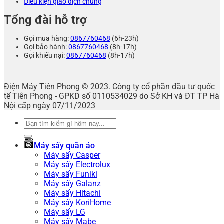
Điều kiện giao dịch chung
Tổng đài hỗ trợ
Gọi mua hàng:
0867760468
(6h-23h)
Gọi bảo hành:
0867760468
(8h-17h)
Gọi khiếu nại:
0867760468
(8h-17h)
Điện Máy Tiên Phong © 2023. Công ty cổ phần đầu tư quốc
tế Tiên Phong - GPKD số 0110534029 do Sở KH và ĐT TP Hà
Nội cấp ngày 07/11/2023
Tìm
kiếm:
Máy sấy quần áo
Máy sấy Casper
Máy sấy Electrolux
Máy sấy Funiki
Máy sấy Galanz
Máy sấy Hitachi
Máy sấy KoriHome
Máy sấy LG
Máy sấy Mabe