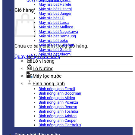
Quay trở lại cửa hàng
Máy rửa bát Hafele
Máy rửa bát Hitachi
Giỏ hàng
Máy rửa bát Junger
Máy rửa bát LG
Máy rửa bát Lorca
Máy rửa bát Malloca
Máy rửa bát Nagakawa
Máy rửa bát Samsung
Máy rửa bát beko
Máy rửa bát Fujishan
Chưa có sản phẩm trong giỏ hàng.
Máy rửa bát Galanz
Máy rửa bát Xiaomi
Quay trở lại cửa hàng
Lò vi sóng
Lò Nướng
Máy lọc nước
Bình nóng lạnh
Bình nóng lạnh Ferroli
Bình nóng lạnh Goodman
Bình nóng lạnh Midea
Bình nóng lạnh Picenza
Bình nóng lạnh Renova
Bình nóng lạnh Toshiba
Bình nóng lạnh Ariston
Bình nóng lạnh Casper
Bình nóng lạnh Electrolux
Phân phối độc quyền