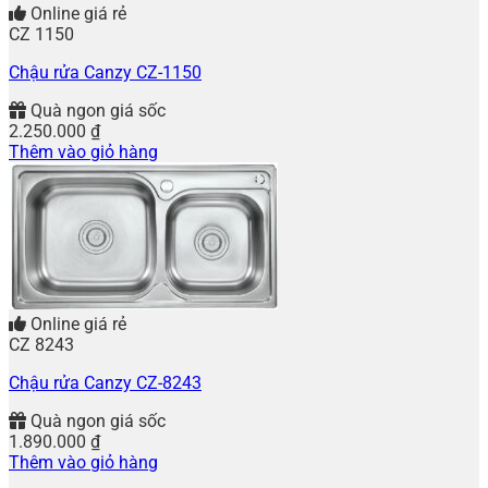
Online giá rẻ
CZ 1150
Chậu rửa Canzy CZ-1150
Quà ngon giá sốc
2.250.000
₫
Thêm vào giỏ hàng
Online giá rẻ
CZ 8243
Chậu rửa Canzy CZ-8243
Quà ngon giá sốc
1.890.000
₫
Thêm vào giỏ hàng