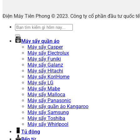
Điện Máy Tiên Phong © 2023. Công ty cổ phần đầu tư quốc 
Tìm
kiếm:
Máy sấy quần áo
Máy sấy Casper
Máy sấy Electrolux
Máy sấy Funiki
Máy sấy Galanz
Máy sấy Hitachi
Máy sấy KoriHome
Máy sấy LG
Máy sấy Mabe
Máy sấy Malloca
Máy sấy Panasonic
Máy sấy quần áo Kangaroo
Máy sấy Samsung
Máy sấy Toshiba
Máy sấy Whirlpool
Tủ đông
Bếp từ