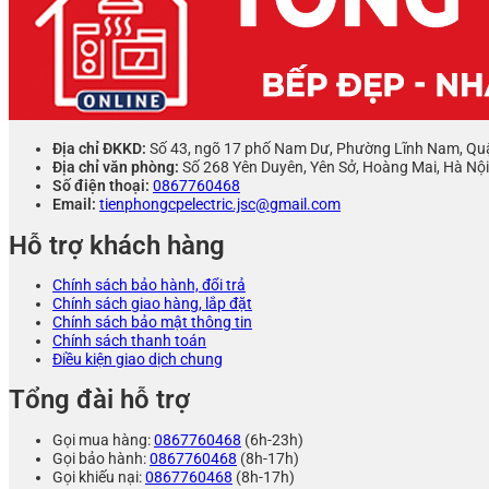
Địa chỉ ĐKKD:
Số 43, ngõ 17 phố Nam Dư, Phường Lĩnh Nam, Qu
Địa chỉ văn phòng:
Số 268 Yên Duyên, Yên Sở, Hoàng Mai, Hà Nội
Số điện thoại:
0867760468
Email:
tienphongcpelectric.jsc@gmail.com
Hỗ trợ khách hàng
Chính sách bảo hành, đổi trả
Chính sách giao hàng, lắp đặt
Chính sách bảo mật thông tin
Chính sách thanh toán
Điều kiện giao dịch chung
Tổng đài hỗ trợ
Gọi mua hàng:
0867760468
(6h-23h)
Gọi bảo hành:
0867760468
(8h-17h)
Gọi khiếu nại:
0867760468
(8h-17h)