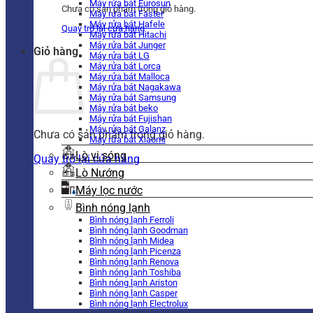
Máy rửa bát Eurosun
Chưa có sản phẩm trong giỏ hàng.
Máy rửa bát Faster
Máy rửa bát Hafele
Quay trở lại cửa hàng
Máy rửa bát Hitachi
Máy rửa bát Junger
Giỏ hàng
Máy rửa bát LG
Máy rửa bát Lorca
Máy rửa bát Malloca
Máy rửa bát Nagakawa
Máy rửa bát Samsung
Máy rửa bát beko
Máy rửa bát Fujishan
Máy rửa bát Galanz
Chưa có sản phẩm trong giỏ hàng.
Máy rửa bát Xiaomi
Lò vi sóng
Quay trở lại cửa hàng
Lò Nướng
Máy lọc nước
Bình nóng lạnh
Bình nóng lạnh Ferroli
Bình nóng lạnh Goodman
Bình nóng lạnh Midea
Bình nóng lạnh Picenza
Bình nóng lạnh Renova
Bình nóng lạnh Toshiba
Bình nóng lạnh Ariston
Bình nóng lạnh Casper
Bình nóng lạnh Electrolux