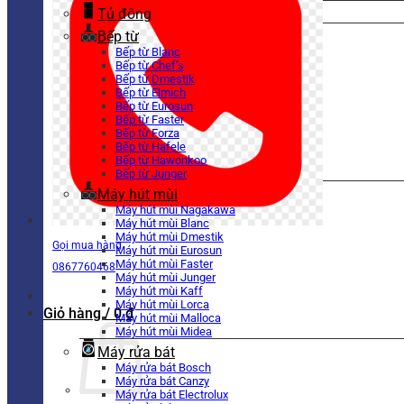
Tủ đông
Bếp từ
Bếp từ Blanc
Bếp từ Chef’s
Bếp từ Dmestik
Bếp từ Elmich
Bếp từ Eurosun
Bếp từ Faster
Bếp từ Forza
Bếp từ Hafele
Bếp từ Hawonkoo
Bếp từ Junger
Máy hút mùi
Máy hút mùi Nagakawa
Máy hút mùi Blanc
Máy hút mùi Dmestik
Gọi mua hàng
Máy hút mùi Eurosun
Máy hút mùi Faster
0867760468
Máy hút mùi Junger
Máy hút mùi Kaff
Máy hút mùi Lorca
Giỏ hàng /
0
₫
Máy hút mùi Malloca
Máy hút mùi Midea
Máy rửa bát
Máy rửa bát Bosch
Máy rửa bát Canzy
Máy rửa bát Electrolux