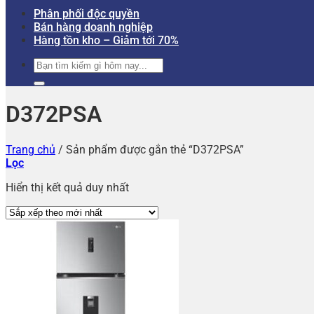
Phân phối độc quyền
Bán hàng doanh nghiệp
Hàng tồn kho – Giảm tới 70%
Tìm
kiếm:
D372PSA
Trang chủ
/
Sản phẩm được gắn thẻ “D372PSA”
Lọc
Hiển thị kết quả duy nhất