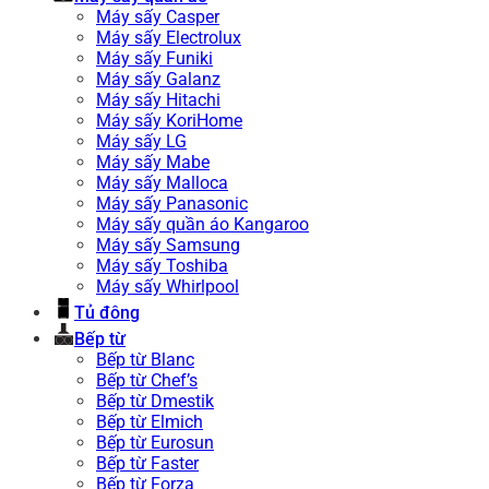
Máy sấy Casper
Máy sấy Electrolux
Máy sấy Funiki
Máy sấy Galanz
Máy sấy Hitachi
Máy sấy KoriHome
Máy sấy LG
Máy sấy Mabe
Máy sấy Malloca
Máy sấy Panasonic
Máy sấy quần áo Kangaroo
Máy sấy Samsung
Máy sấy Toshiba
Máy sấy Whirlpool
Tủ đông
Bếp từ
Bếp từ Blanc
Bếp từ Chef’s
Bếp từ Dmestik
Bếp từ Elmich
Bếp từ Eurosun
Bếp từ Faster
Bếp từ Forza