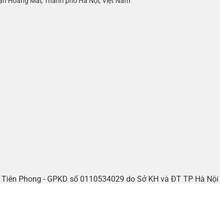
ận Hoàng Mai, Thành phố Hà Nội, Việt Nam
tế Tiên Phong - GPKD số 0110534029 do Sở KH và ĐT TP Hà Nộ