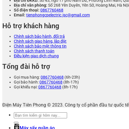
Địa chỉ ĐKKD:
Số 43, ngõ 17 phố Nam Dư, Phường Lĩnh Nam, Qu
Địa chỉ văn phòng:
Số 268 Yên Duyên, Yên Sở, Hoàng Mai, Hà Nội
Số điện thoại:
0867760468
Email:
tienphongcpelectric.jsc@gmail.com
Hỗ trợ khách hàng
Chính sách bảo hành, đổi trả
Chính sách giao hàng, lắp đặt
Chính sách bảo mật thông tin
Chính sách thanh toán
Điều kiện giao dịch chung
Tổng đài hỗ trợ
Gọi mua hàng:
0867760468
(6h-23h)
Gọi bảo hành:
0867760468
(8h-17h)
Gọi khiếu nại:
0867760468
(8h-17h)
Điện Máy Tiên Phong © 2023. Công ty cổ phần đầu tư quốc 
Tìm
kiếm:
Máy sấy quần áo