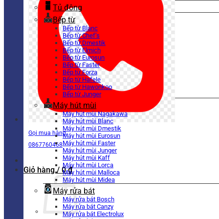
Tủ đông
Bếp từ
Bếp từ Blanc
Bếp từ Chef’s
Bếp từ Dmestik
Bếp từ Elmich
Bếp từ Eurosun
Bếp từ Faster
Bếp từ Forza
Bếp từ Hafele
Bếp từ Hawonkoo
Bếp từ Junger
Máy hút mùi
Máy hút mùi Nagakawa
Máy hút mùi Blanc
Máy hút mùi Dmestik
Gọi mua hàng
Máy hút mùi Eurosun
Máy hút mùi Faster
0867760468
Máy hút mùi Junger
Máy hút mùi Kaff
Máy hút mùi Lorca
Giỏ hàng /
0
₫
Máy hút mùi Malloca
Máy hút mùi Midea
Máy rửa bát
Máy rửa bát Bosch
Máy rửa bát Canzy
Máy rửa bát Electrolux