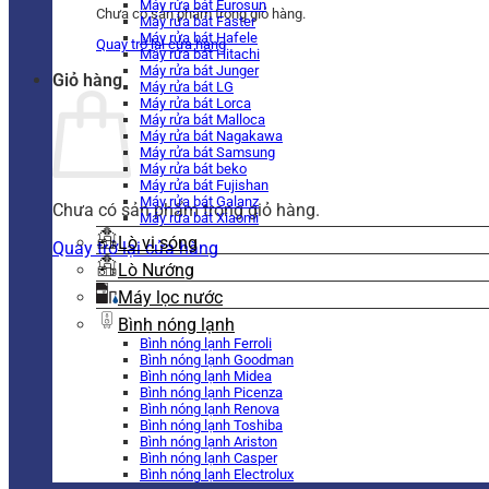
Máy rửa bát Eurosun
Chưa có sản phẩm trong giỏ hàng.
Máy rửa bát Faster
Máy rửa bát Hafele
Quay trở lại cửa hàng
Máy rửa bát Hitachi
Máy rửa bát Junger
Giỏ hàng
Máy rửa bát LG
Máy rửa bát Lorca
Máy rửa bát Malloca
Máy rửa bát Nagakawa
Máy rửa bát Samsung
Máy rửa bát beko
Máy rửa bát Fujishan
Máy rửa bát Galanz
Chưa có sản phẩm trong giỏ hàng.
Máy rửa bát Xiaomi
Lò vi sóng
Quay trở lại cửa hàng
Lò Nướng
Máy lọc nước
Bình nóng lạnh
Bình nóng lạnh Ferroli
Bình nóng lạnh Goodman
Bình nóng lạnh Midea
Bình nóng lạnh Picenza
Bình nóng lạnh Renova
Bình nóng lạnh Toshiba
Bình nóng lạnh Ariston
Bình nóng lạnh Casper
Bình nóng lạnh Electrolux