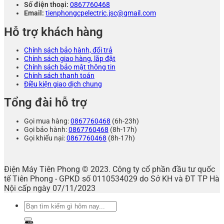
Số điện thoại:
0867760468
Email:
tienphongcpelectric.jsc@gmail.com
Hỗ trợ khách hàng
Chính sách bảo hành, đổi trả
Chính sách giao hàng, lắp đặt
Chính sách bảo mật thông tin
Chính sách thanh toán
Điều kiện giao dịch chung
Tổng đài hỗ trợ
Gọi mua hàng:
0867760468
(6h-23h)
Gọi bảo hành:
0867760468
(8h-17h)
Gọi khiếu nại:
0867760468
(8h-17h)
Điện Máy Tiên Phong © 2023. Công ty cổ phần đầu tư quốc
tế Tiên Phong - GPKD số 0110534029 do Sở KH và ĐT TP Hà
Nội cấp ngày 07/11/2023
Tìm
kiếm: