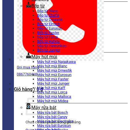
Bếp từ
Bếp từ Blanc
Bếp từ Chef’s
Bếp từ Dmestik
Bếp từ Elmich
Bếp từ Eurosun
Bếp từ Faster
Bếp từ Forza
Bếp từ Hafele
Bếp từ Hawonkoo
Bếp từ Junger
Máy hút mùi
Máy hút mùi Nagakawa
Máy hút mùi Blanc
Gọi mua hàng
Máy hút mùi Dmestik
0867760468
Máy hút mùi Eurosun
Máy hút mùi Faster
Máy hút mùi Junger
Máy hút mùi Kaff
Giỏ hàng /
0
₫
Máy hút mùi Lorca
Máy hút mùi Malloca
Máy hút mùi Midea
Máy rửa bát
Máy rửa bát Bosch
Máy rửa bát Canzy
Máy rửa bát Electrolux
Chưa có sản phẩm trong giỏ hàng.
Máy rửa bát Eurosun
Máy rửa bát Faster