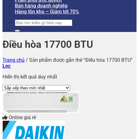
Bán hàng doanh nghiệp
Hàng tồn kho – Giảm tới 70%
Tìm
kiếm:
Điều hòa 17700 BTU
Trang chủ
/
Sản phẩm được gắn thẻ “Điều hòa 17700 BTU”
Lọc
Hiển thị kết quả duy nhất
Online giá rẻ