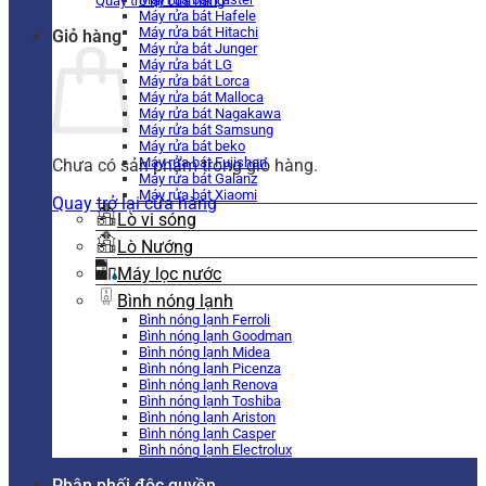
Quay trở lại cửa hàng
Máy rửa bát Hafele
Máy rửa bát Hitachi
Giỏ hàng
Máy rửa bát Junger
Máy rửa bát LG
Máy rửa bát Lorca
Máy rửa bát Malloca
Máy rửa bát Nagakawa
Máy rửa bát Samsung
Máy rửa bát beko
Máy rửa bát Fujishan
Chưa có sản phẩm trong giỏ hàng.
Máy rửa bát Galanz
Máy rửa bát Xiaomi
Quay trở lại cửa hàng
Lò vi sóng
Lò Nướng
Máy lọc nước
Bình nóng lạnh
Bình nóng lạnh Ferroli
Bình nóng lạnh Goodman
Bình nóng lạnh Midea
Bình nóng lạnh Picenza
Bình nóng lạnh Renova
Bình nóng lạnh Toshiba
Bình nóng lạnh Ariston
Bình nóng lạnh Casper
Bình nóng lạnh Electrolux
Phân phối độc quyền