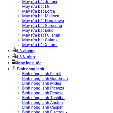
Máy rửa bát Junger
Máy rửa bát LG
Máy rửa bát Lorca
Máy rửa bát Malloca
Máy rửa bát Nagakawa
Máy rửa bát Samsung
Máy rửa bát beko
Máy rửa bát Fujishan
Máy rửa bát Galanz
Máy rửa bát Xiaomi
Lò vi sóng
Lò Nướng
Máy lọc nước
Bình nóng lạnh
Bình nóng lạnh Ferroli
Bình nóng lạnh Goodman
Bình nóng lạnh Midea
Bình nóng lạnh Picenza
Bình nóng lạnh Renova
Bình nóng lạnh Toshiba
Bình nóng lạnh Ariston
Bình nóng lạnh Casper
Bình nóng lạnh Electrolux