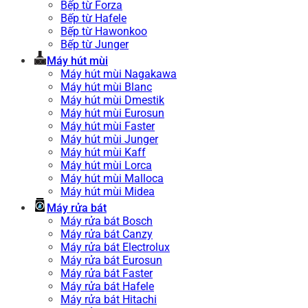
Bếp từ Forza
Bếp từ Hafele
Bếp từ Hawonkoo
Bếp từ Junger
Máy hút mùi
Máy hút mùi Nagakawa
Máy hút mùi Blanc
Máy hút mùi Dmestik
Máy hút mùi Eurosun
Máy hút mùi Faster
Máy hút mùi Junger
Máy hút mùi Kaff
Máy hút mùi Lorca
Máy hút mùi Malloca
Máy hút mùi Midea
Máy rửa bát
Máy rửa bát Bosch
Máy rửa bát Canzy
Máy rửa bát Electrolux
Máy rửa bát Eurosun
Máy rửa bát Faster
Máy rửa bát Hafele
Máy rửa bát Hitachi