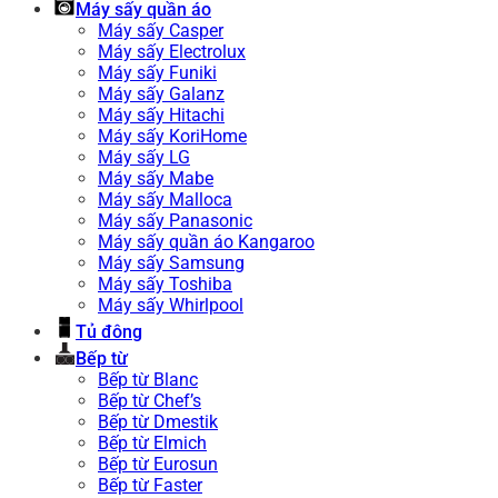
Máy sấy quần áo
Máy sấy Casper
Máy sấy Electrolux
Máy sấy Funiki
Máy sấy Galanz
Máy sấy Hitachi
Máy sấy KoriHome
Máy sấy LG
Máy sấy Mabe
Máy sấy Malloca
Máy sấy Panasonic
Máy sấy quần áo Kangaroo
Máy sấy Samsung
Máy sấy Toshiba
Máy sấy Whirlpool
Tủ đông
Bếp từ
Bếp từ Blanc
Bếp từ Chef’s
Bếp từ Dmestik
Bếp từ Elmich
Bếp từ Eurosun
Bếp từ Faster