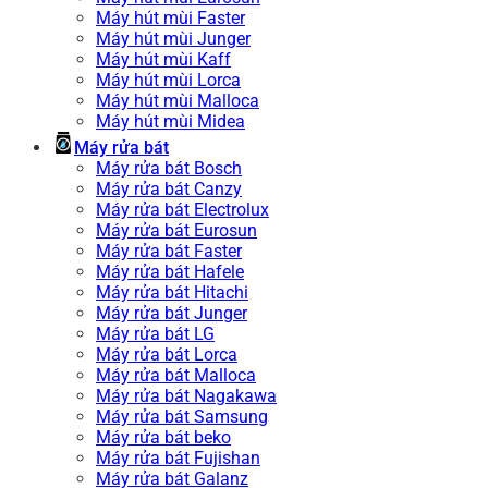
Máy hút mùi Faster
Máy hút mùi Junger
Máy hút mùi Kaff
Máy hút mùi Lorca
Máy hút mùi Malloca
Máy hút mùi Midea
Máy rửa bát
Máy rửa bát Bosch
Máy rửa bát Canzy
Máy rửa bát Electrolux
Máy rửa bát Eurosun
Máy rửa bát Faster
Máy rửa bát Hafele
Máy rửa bát Hitachi
Máy rửa bát Junger
Máy rửa bát LG
Máy rửa bát Lorca
Máy rửa bát Malloca
Máy rửa bát Nagakawa
Máy rửa bát Samsung
Máy rửa bát beko
Máy rửa bát Fujishan
Máy rửa bát Galanz