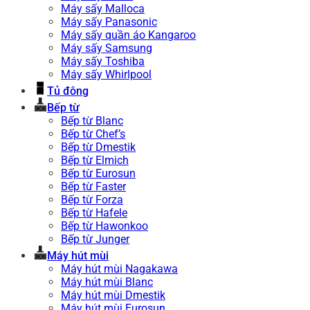
Máy sấy Malloca
Máy sấy Panasonic
Máy sấy quần áo Kangaroo
Máy sấy Samsung
Máy sấy Toshiba
Máy sấy Whirlpool
Tủ đông
Bếp từ
Bếp từ Blanc
Bếp từ Chef’s
Bếp từ Dmestik
Bếp từ Elmich
Bếp từ Eurosun
Bếp từ Faster
Bếp từ Forza
Bếp từ Hafele
Bếp từ Hawonkoo
Bếp từ Junger
Máy hút mùi
Máy hút mùi Nagakawa
Máy hút mùi Blanc
Máy hút mùi Dmestik
Máy hút mùi Eurosun