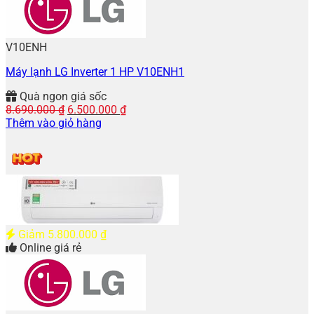
V10ENH
Máy lạnh LG Inverter 1 HP V10ENH1
Quà ngon giá sốc
Giá
Giá
8.690.000
₫
6.500.000
₫
gốc
hiện
Thêm vào giỏ hàng
là:
tại
8.690.000 ₫.
là:
6.500.000 ₫.
Giảm
5.800.000
₫
Online giá rẻ