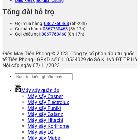
Điều kiện giao dịch chung
Tổng đài hỗ trợ
Gọi mua hàng:
0867760468
(6h-23h)
Gọi bảo hành:
0867760468
(8h-17h)
Gọi khiếu nại:
0867760468
(8h-17h)
Điện Máy Tiên Phong © 2023. Công ty cổ phần đầu tư quốc
tế Tiên Phong - GPKD số 0110534029 do Sở KH và ĐT TP Hà
Nội cấp ngày 07/11/2023
Tìm
kiếm:
Máy sấy quần áo
Máy sấy Casper
Máy sấy Electrolux
Máy sấy Funiki
Máy sấy Galanz
Máy sấy Hitachi
Máy sấy KoriHome
Máy sấy LG
Máy sấy Mabe