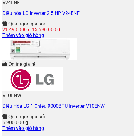
V24ENF
Điều hòa LG Inverter 2.5 HP V24ENF
Quà ngon giá sốc
Giá
Giá
21.490.000
₫
15.690.000
₫
gốc
hiện
Thêm vào giỏ hàng
là:
tại
21.490.000 ₫.
là:
15.690.000 ₫.
Online giá rẻ
V10ENW
Điều Hòa LG 1 Chiều 9000BTU Inverter V10ENW
Quà ngon giá sốc
6.900.000
₫
Thêm vào giỏ hàng