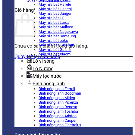
Quay trở lại cửa hàng
Máy rửa bát Hafele
Máy rửa bát Hitachi
Giỏ hàng
Máy rửa bát Junger
Máy rửa bát LG
Máy rửa bát Lorca
Máy rửa bát Malloca
Máy rửa bát Nagakawa
Máy rửa bát Samsung
Máy rửa bát beko
Máy rửa bát Fujishan
Chưa có sản phẩm trong giỏ hàng.
Máy rửa bát Galanz
Máy rửa bát Xiaomi
Quay trở lại cửa hàng
Lò vi sóng
Lò Nướng
Máy lọc nước
Bình nóng lạnh
Bình nóng lạnh Ferroli
Bình nóng lạnh Goodman
Bình nóng lạnh Midea
Bình nóng lạnh Picenza
Bình nóng lạnh Renova
Bình nóng lạnh Toshiba
Bình nóng lạnh Ariston
Bình nóng lạnh Casper
Bình nóng lạnh Electrolux
Phân phối độc quyền