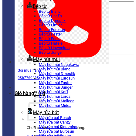
Bếp từ
Bếp từ Blanc
Bếp từ Chef’s
Bếp từ Dmestik
Bếp từ Elmich
Bếp từ Eurosun
Bếp từ Faster
Bếp từ Forza
Bếp từ Hafele
Bếp từ Hawonkoo
Bếp từ Junger
Máy hút mùi
Máy hút mùi Nagakawa
Máy hút mùi Blanc
Gọi mua hàng
Máy hút mùi Dmestik
0867760468
Máy hút mùi Eurosun
Máy hút mùi Faster
Máy hút mùi Junger
Máy hút mùi Kaff
Giỏ hàng /
0
₫
Máy hút mùi Lorca
Máy hút mùi Malloca
Máy hút mùi Midea
Máy rửa bát
Máy rửa bát Bosch
Máy rửa bát Canzy
Máy rửa bát Electrolux
Chưa có sản phẩm trong giỏ hàng.
Máy rửa bát Eurosun
Máy rửa bát Faster