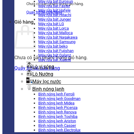
Máy rửa bát Eurosun
Chưa có sản phẩm trong giỏ hàng.
Máy rửa bát Faster
Máy rửa bát Hafele
Quay trở lại cửa hàng
Máy rửa bát Hitachi
Máy rửa bát Junger
Giỏ hàng
Máy rửa bát LG
Máy rửa bát Lorca
Máy rửa bát Malloca
Máy rửa bát Nagakawa
Máy rửa bát Samsung
Máy rửa bát beko
Máy rửa bát Fujishan
Máy rửa bát Galanz
Chưa có sản phẩm trong giỏ hàng.
Máy rửa bát Xiaomi
Lò vi sóng
Quay trở lại cửa hàng
Lò Nướng
Máy lọc nước
Bình nóng lạnh
Bình nóng lạnh Ferroli
Bình nóng lạnh Goodman
Bình nóng lạnh Midea
Bình nóng lạnh Picenza
Bình nóng lạnh Renova
Bình nóng lạnh Toshiba
Bình nóng lạnh Ariston
Bình nóng lạnh Casper
Bình nóng lạnh Electrolux