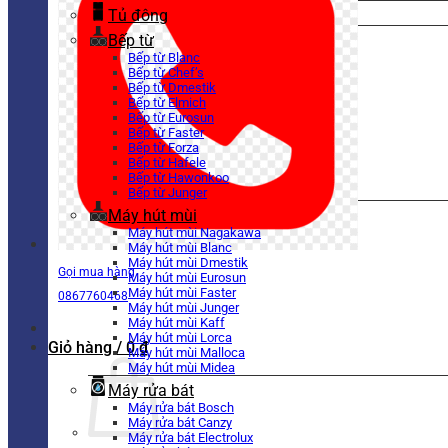
Tủ đông
Bếp từ
Bếp từ Blanc
Bếp từ Chef’s
Bếp từ Dmestik
Bếp từ Elmich
Bếp từ Eurosun
Bếp từ Faster
Bếp từ Forza
Bếp từ Hafele
Bếp từ Hawonkoo
Bếp từ Junger
Máy hút mùi
Máy hút mùi Nagakawa
Máy hút mùi Blanc
Máy hút mùi Dmestik
Gọi mua hàng
Máy hút mùi Eurosun
Máy hút mùi Faster
0867760468
Máy hút mùi Junger
Máy hút mùi Kaff
Máy hút mùi Lorca
Giỏ hàng /
0
₫
Máy hút mùi Malloca
Máy hút mùi Midea
Máy rửa bát
Máy rửa bát Bosch
Máy rửa bát Canzy
Máy rửa bát Electrolux