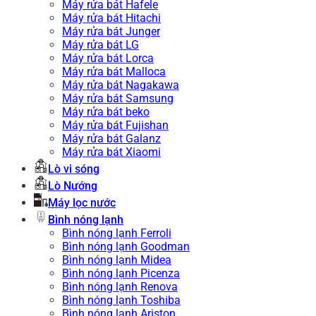
Máy rửa bát Hafele
Máy rửa bát Hitachi
Máy rửa bát Junger
Máy rửa bát LG
Máy rửa bát Lorca
Máy rửa bát Malloca
Máy rửa bát Nagakawa
Máy rửa bát Samsung
Máy rửa bát beko
Máy rửa bát Fujishan
Máy rửa bát Galanz
Máy rửa bát Xiaomi
Lò vi sóng
Lò Nướng
Máy lọc nước
Bình nóng lạnh
Bình nóng lạnh Ferroli
Bình nóng lạnh Goodman
Bình nóng lạnh Midea
Bình nóng lạnh Picenza
Bình nóng lạnh Renova
Bình nóng lạnh Toshiba
Bình nóng lạnh Ariston