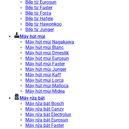
Bếp từ Eurosun
Bếp từ Faster
Bếp từ Forza
Bếp từ Hafele
Bếp từ Hawonkoo
Bếp từ Junger
Máy hút mùi
Máy hút mùi Nagakawa
Máy hút mùi Blanc
Máy hút mùi Dmestik
Máy hút mùi Eurosun
Máy hút mùi Faster
Máy hút mùi Junger
Máy hút mùi Kaff
Máy hút mùi Lorca
Máy hút mùi Malloca
Máy hút mùi Midea
Máy rửa bát
Máy rửa bát Bosch
Máy rửa bát Canzy
Máy rửa bát Electrolux
Máy rửa bát Eurosun
Máy rửa bát Faster