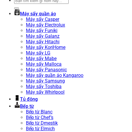
Tìm
kiếm:
Máy sấy quần áo
Máy sấy Casper
Máy sấy Electrolux
Máy sấy Funiki
Máy sấy Galanz
Máy sấy Hitachi
Máy sấy KoriHome
Máy sấy LG
Máy sấy Mabe
Máy sấy Malloca
Máy sấy Panasonic
Máy sấy quần áo Kangaroo
Máy sấy Samsung
Máy sấy Toshiba
Máy sấy Whirlpool
Tủ đông
Bếp từ
Bếp từ Blanc
Bếp từ Chef’s
Bếp từ Dmestik
Bếp từ Elmich