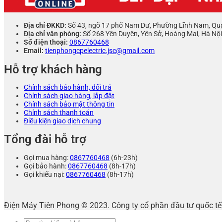
Địa chỉ ĐKKD:
Số 43, ngõ 17 phố Nam Dư, Phường Lĩnh Nam, Qu
Địa chỉ văn phòng:
Số 268 Yên Duyên, Yên Sở, Hoàng Mai, Hà Nội
Số điện thoại:
0867760468
Email:
tienphongcpelectric.jsc@gmail.com
Hỗ trợ khách hàng
Chính sách bảo hành, đổi trả
Chính sách giao hàng, lắp đặt
Chính sách bảo mật thông tin
Chính sách thanh toán
Điều kiện giao dịch chung
Tổng đài hỗ trợ
Gọi mua hàng:
0867760468
(6h-23h)
Gọi bảo hành:
0867760468
(8h-17h)
Gọi khiếu nại:
0867760468
(8h-17h)
Điện Máy Tiên Phong © 2023. Công ty cổ phần đầu tư quốc 