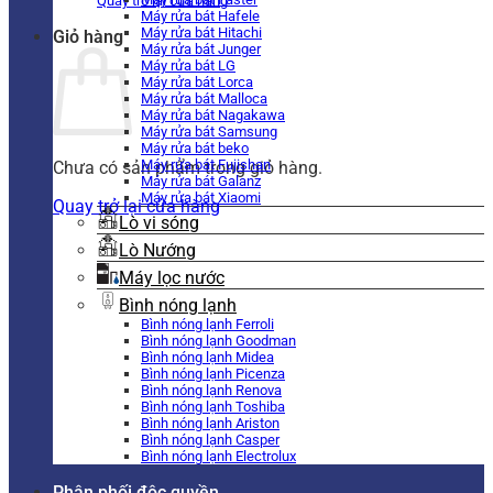
Quay trở lại cửa hàng
Máy rửa bát Hafele
Máy rửa bát Hitachi
Giỏ hàng
Máy rửa bát Junger
Máy rửa bát LG
Máy rửa bát Lorca
Máy rửa bát Malloca
Máy rửa bát Nagakawa
Máy rửa bát Samsung
Máy rửa bát beko
Máy rửa bát Fujishan
Chưa có sản phẩm trong giỏ hàng.
Máy rửa bát Galanz
Máy rửa bát Xiaomi
Quay trở lại cửa hàng
Lò vi sóng
Lò Nướng
Máy lọc nước
Bình nóng lạnh
Bình nóng lạnh Ferroli
Bình nóng lạnh Goodman
Bình nóng lạnh Midea
Bình nóng lạnh Picenza
Bình nóng lạnh Renova
Bình nóng lạnh Toshiba
Bình nóng lạnh Ariston
Bình nóng lạnh Casper
Bình nóng lạnh Electrolux
Phân phối độc quyền