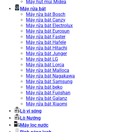
Máy hút mùi Midea
Máy rửa bát
Máy rửa bát Bosch
Máy rửa bát Canzy
Máy rửa bát Electrolux
Máy rửa bát Eurosun
Máy rửa bát Faster
Máy rửa bát Hafele
Máy rửa bát Hitachi
Máy rửa bát Junger
Máy rửa bát LG
Máy rửa bát Lorca
Máy rửa bát Malloca
Máy rửa bát Nagakawa
Máy rửa bát Samsung
Máy rửa bát beko
Máy rửa bát Fujishan
Máy rửa bát Galanz
Máy rửa bát Xiaomi
Lò vi sóng
Lò Nướng
Máy lọc nước