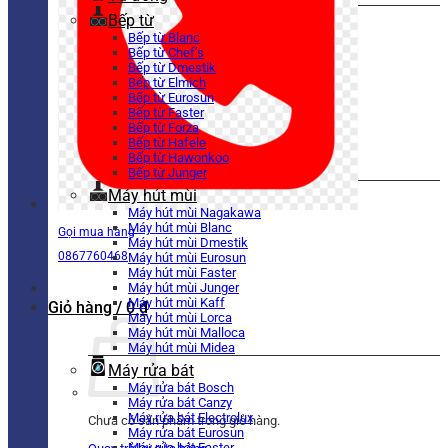
Bếp từ
Bếp từ Blanc
Bếp từ Chef’s
Bếp từ Dmestik
Bếp từ Elmich
Bếp từ Eurosun
Bếp từ Faster
Bếp từ Forza
Bếp từ Hafele
Bếp từ Hawonkoo
Bếp từ Junger
Máy hút mùi
Máy hút mùi Nagakawa
Máy hút mùi Blanc
Gọi mua hàng
Máy hút mùi Dmestik
0867760468
Máy hút mùi Eurosun
Máy hút mùi Faster
Máy hút mùi Junger
Máy hút mùi Kaff
Giỏ hàng /
0
₫
Máy hút mùi Lorca
Máy hút mùi Malloca
Máy hút mùi Midea
Máy rửa bát
Máy rửa bát Bosch
Máy rửa bát Canzy
Máy rửa bát Electrolux
Chưa có sản phẩm trong giỏ hàng.
Máy rửa bát Eurosun
Máy rửa bát Faster