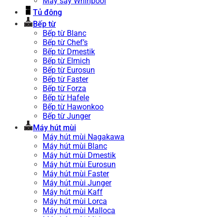
Máy sấy Whirlpool
Tủ đông
Bếp từ
Bếp từ Blanc
Bếp từ Chef’s
Bếp từ Dmestik
Bếp từ Elmich
Bếp từ Eurosun
Bếp từ Faster
Bếp từ Forza
Bếp từ Hafele
Bếp từ Hawonkoo
Bếp từ Junger
Máy hút mùi
Máy hút mùi Nagakawa
Máy hút mùi Blanc
Máy hút mùi Dmestik
Máy hút mùi Eurosun
Máy hút mùi Faster
Máy hút mùi Junger
Máy hút mùi Kaff
Máy hút mùi Lorca
Máy hút mùi Malloca