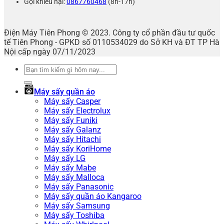
Gọi khiếu nại:
0867760468
(8h-17h)
Điện Máy Tiên Phong © 2023. Công ty cổ phần đầu tư quốc
tế Tiên Phong - GPKD số 0110534029 do Sở KH và ĐT TP Hà
Nội cấp ngày 07/11/2023
Tìm
kiếm:
Máy sấy quần áo
Máy sấy Casper
Máy sấy Electrolux
Máy sấy Funiki
Máy sấy Galanz
Máy sấy Hitachi
Máy sấy KoriHome
Máy sấy LG
Máy sấy Mabe
Máy sấy Malloca
Máy sấy Panasonic
Máy sấy quần áo Kangaroo
Máy sấy Samsung
Máy sấy Toshiba