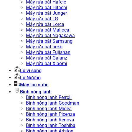
Máy rửa bát Hafele
Máy rửa bát Hitachi
Máy rửa bát Junger
Máy rửa bát LG
Máy rửa bát Lorca
Máy rửa bát Malloca
Máy rửa bát Nagakawa
Máy rửa bát Samsung
Máy rửa bát beko
Máy rửa bát Fujishan
Máy rửa bát Galanz
Máy rửa bát Xiaomi
Lò vi sóng
Lò Nướng
Máy lọc nước
Bình nóng lạnh
Bình nóng lạnh Ferroli
Bình nóng lạnh Goodman
Bình nóng lạnh Midea
Bình nóng lạnh Picenza
Bình nóng lạnh Renova
Bình nóng lạnh Toshiba
Bình nóng lạnh Ariston