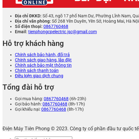
Địa chỉ ĐKKD:
Số 43, ngõ 17 phố Nam Dư, Phường Lĩnh Nam, Qu
Địa chỉ văn phòng:
Số 268 Yên Duyên, Yên Sở, Hoàng Mai, Hà Nội
Số điện thoại:
0867760468
Email:
tienphongcpelectric.jsc@gmail.com
Hỗ trợ khách hàng
Chính sách bảo hành, đổi trả
Chính sách giao hàng, lắp đặt
Chính sách bảo mật thông tin
Chính sách thanh toán
Điều kiện giao dịch chung
Tổng đài hỗ trợ
Gọi mua hàng:
0867760468
(6h-23h)
Gọi bảo hành:
0867760468
(8h-17h)
Gọi khiếu nại:
0867760468
(8h-17h)
Điện Máy Tiên Phong © 2023. Công ty cổ phần đầu tư quốc 