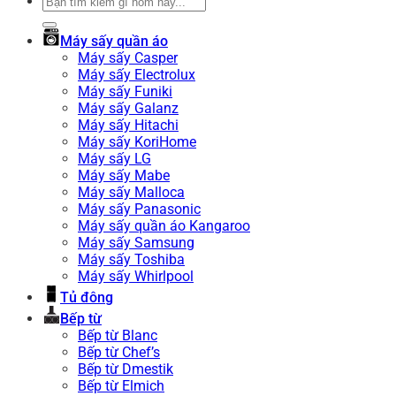
Tìm
kiếm:
Máy sấy quần áo
Máy sấy Casper
Máy sấy Electrolux
Máy sấy Funiki
Máy sấy Galanz
Máy sấy Hitachi
Máy sấy KoriHome
Máy sấy LG
Máy sấy Mabe
Máy sấy Malloca
Máy sấy Panasonic
Máy sấy quần áo Kangaroo
Máy sấy Samsung
Máy sấy Toshiba
Máy sấy Whirlpool
Tủ đông
Bếp từ
Bếp từ Blanc
Bếp từ Chef’s
Bếp từ Dmestik
Bếp từ Elmich