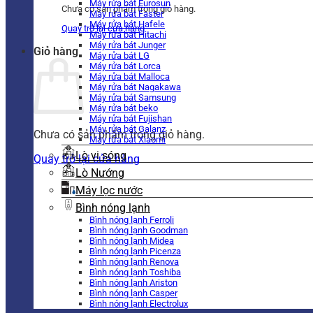
Máy rửa bát Eurosun
Chưa có sản phẩm trong giỏ hàng.
Máy rửa bát Faster
Máy rửa bát Hafele
Quay trở lại cửa hàng
Máy rửa bát Hitachi
Máy rửa bát Junger
Giỏ hàng
Máy rửa bát LG
Máy rửa bát Lorca
Máy rửa bát Malloca
Máy rửa bát Nagakawa
Máy rửa bát Samsung
Máy rửa bát beko
Máy rửa bát Fujishan
Máy rửa bát Galanz
Chưa có sản phẩm trong giỏ hàng.
Máy rửa bát Xiaomi
Lò vi sóng
Quay trở lại cửa hàng
Lò Nướng
Máy lọc nước
Bình nóng lạnh
Bình nóng lạnh Ferroli
Bình nóng lạnh Goodman
Bình nóng lạnh Midea
Bình nóng lạnh Picenza
Bình nóng lạnh Renova
Bình nóng lạnh Toshiba
Bình nóng lạnh Ariston
Bình nóng lạnh Casper
Bình nóng lạnh Electrolux