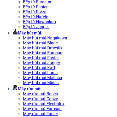
Bếp từ Eurosun
Bếp từ Faster
Bếp từ Forza
Bếp từ Hafele
Bếp từ Hawonkoo
Bếp từ Junger
Máy hút mùi
Máy hút mùi Nagakawa
Máy hút mùi Blanc
Máy hút mùi Dmestik
Máy hút mùi Eurosun
Máy hút mùi Faster
Máy hút mùi Junger
Máy hút mùi Kaff
Máy hút mùi Lorca
Máy hút mùi Malloca
Máy hút mùi Midea
Máy rửa bát
Máy rửa bát Bosch
Máy rửa bát Canzy
Máy rửa bát Electrolux
Máy rửa bát Eurosun
Máy rửa bát Faster