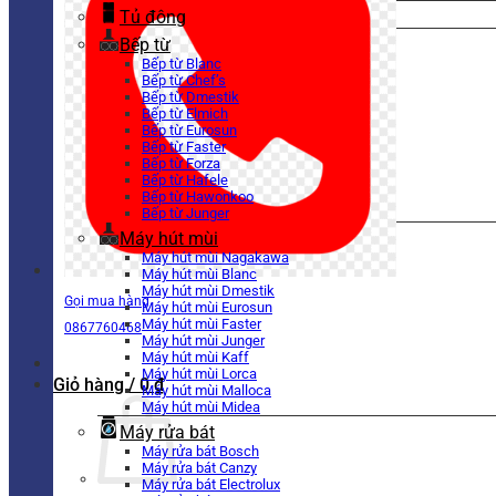
Tủ đông
Bếp từ
Bếp từ Blanc
Bếp từ Chef’s
Bếp từ Dmestik
Bếp từ Elmich
Bếp từ Eurosun
Bếp từ Faster
Bếp từ Forza
Bếp từ Hafele
Bếp từ Hawonkoo
Bếp từ Junger
Máy hút mùi
Máy hút mùi Nagakawa
Máy hút mùi Blanc
Máy hút mùi Dmestik
Gọi mua hàng
Máy hút mùi Eurosun
Máy hút mùi Faster
0867760468
Máy hút mùi Junger
Máy hút mùi Kaff
Máy hút mùi Lorca
Giỏ hàng /
0
₫
Máy hút mùi Malloca
Máy hút mùi Midea
Máy rửa bát
Máy rửa bát Bosch
Máy rửa bát Canzy
Máy rửa bát Electrolux