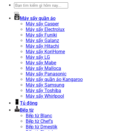
Tìm
kiếm:
Máy sấy quần áo
Máy sấy Casper
Máy sấy Electrolux
Máy sấy Funiki
Máy sấy Galanz
Máy sấy Hitachi
Máy sấy KoriHome
Máy sấy LG
Máy sấy Mabe
Máy sấy Malloca
Máy sấy Panasonic
Máy sấy quần áo Kangaroo
Máy sấy Samsung
Máy sấy Toshiba
Máy sấy Whirlpool
Tủ đông
Bếp từ
Bếp từ Blanc
Bếp từ Chef’s
Bếp từ Dmestik