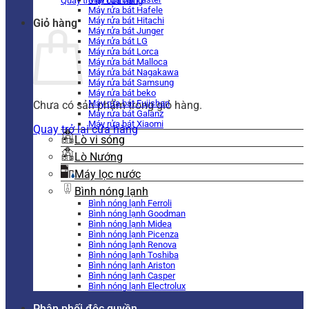
Quay trở lại cửa hàng
Máy rửa bát Hafele
Máy rửa bát Hitachi
Giỏ hàng
Máy rửa bát Junger
Máy rửa bát LG
Máy rửa bát Lorca
Máy rửa bát Malloca
Máy rửa bát Nagakawa
Máy rửa bát Samsung
Máy rửa bát beko
Máy rửa bát Fujishan
Chưa có sản phẩm trong giỏ hàng.
Máy rửa bát Galanz
Máy rửa bát Xiaomi
Quay trở lại cửa hàng
Lò vi sóng
Lò Nướng
Máy lọc nước
Bình nóng lạnh
Bình nóng lạnh Ferroli
Bình nóng lạnh Goodman
Bình nóng lạnh Midea
Bình nóng lạnh Picenza
Bình nóng lạnh Renova
Bình nóng lạnh Toshiba
Bình nóng lạnh Ariston
Bình nóng lạnh Casper
Bình nóng lạnh Electrolux
Phân phối độc quyền