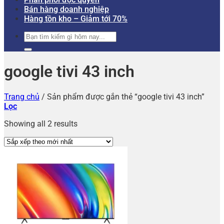
Bán hàng doanh nghiệp
Hàng tồn kho – Giảm tới 70%
Tìm
kiếm:
google tivi 43 inch
Trang chủ
/
Sản phẩm được gắn thẻ “google tivi 43 inch”
Lọc
Showing all 2 results