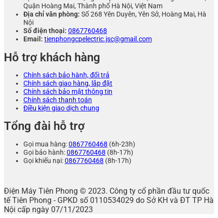
Quận Hoàng Mai, Thành phố Hà Nội, Việt Nam
Địa chỉ văn phòng:
Số 268 Yên Duyên, Yên Sở, Hoàng Mai, Hà
Nội
Số điện thoại:
0867760468
Email:
tienphongcpelectric.jsc@gmail.com
Hỗ trợ khách hàng
Chính sách bảo hành, đổi trả
Chính sách giao hàng, lắp đặt
Chính sách bảo mật thông tin
Chính sách thanh toán
Điều kiện giao dịch chung
Tổng đài hỗ trợ
Gọi mua hàng:
0867760468
(6h-23h)
Gọi bảo hành:
0867760468
(8h-17h)
Gọi khiếu nại:
0867760468
(8h-17h)
Điện Máy Tiên Phong © 2023. Công ty cổ phần đầu tư quốc
tế Tiên Phong - GPKD số 0110534029 do Sở KH và ĐT TP Hà
Nội cấp ngày 07/11/2023