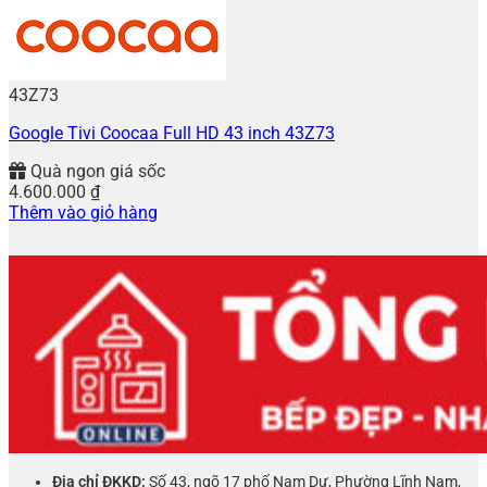
43Z73
Google Tivi Coocaa Full HD 43 inch 43Z73
Quà ngon giá sốc
4.600.000
₫
Thêm vào giỏ hàng
Địa chỉ ĐKKD:
Số 43, ngõ 17 phố Nam Dư, Phường Lĩnh Nam,