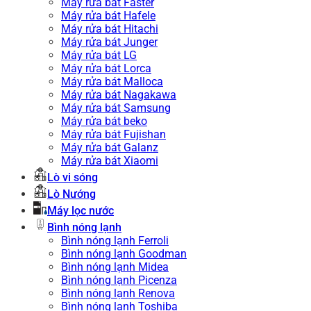
Máy rửa bát Faster
Máy rửa bát Hafele
Máy rửa bát Hitachi
Máy rửa bát Junger
Máy rửa bát LG
Máy rửa bát Lorca
Máy rửa bát Malloca
Máy rửa bát Nagakawa
Máy rửa bát Samsung
Máy rửa bát beko
Máy rửa bát Fujishan
Máy rửa bát Galanz
Máy rửa bát Xiaomi
Lò vi sóng
Lò Nướng
Máy lọc nước
Bình nóng lạnh
Bình nóng lạnh Ferroli
Bình nóng lạnh Goodman
Bình nóng lạnh Midea
Bình nóng lạnh Picenza
Bình nóng lạnh Renova
Bình nóng lạnh Toshiba