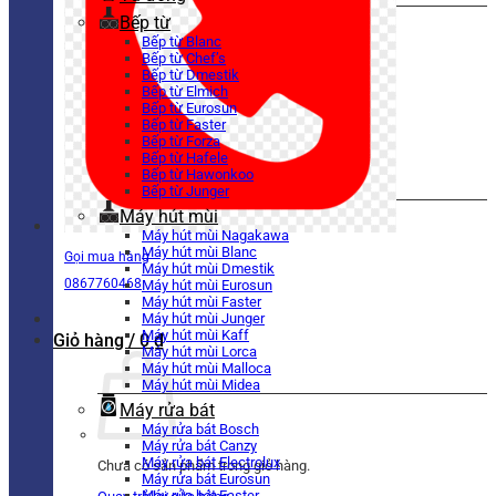
Bếp từ
Bếp từ Blanc
Bếp từ Chef’s
Bếp từ Dmestik
Bếp từ Elmich
Bếp từ Eurosun
Bếp từ Faster
Bếp từ Forza
Bếp từ Hafele
Bếp từ Hawonkoo
Bếp từ Junger
Máy hút mùi
Máy hút mùi Nagakawa
Máy hút mùi Blanc
Gọi mua hàng
Máy hút mùi Dmestik
0867760468
Máy hút mùi Eurosun
Máy hút mùi Faster
Máy hút mùi Junger
Máy hút mùi Kaff
Giỏ hàng /
0
₫
Máy hút mùi Lorca
Máy hút mùi Malloca
Máy hút mùi Midea
Máy rửa bát
Máy rửa bát Bosch
Máy rửa bát Canzy
Máy rửa bát Electrolux
Chưa có sản phẩm trong giỏ hàng.
Máy rửa bát Eurosun
Máy rửa bát Faster