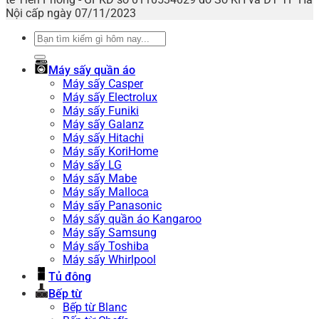
Nội cấp ngày 07/11/2023
Tìm
kiếm:
Máy sấy quần áo
Máy sấy Casper
Máy sấy Electrolux
Máy sấy Funiki
Máy sấy Galanz
Máy sấy Hitachi
Máy sấy KoriHome
Máy sấy LG
Máy sấy Mabe
Máy sấy Malloca
Máy sấy Panasonic
Máy sấy quần áo Kangaroo
Máy sấy Samsung
Máy sấy Toshiba
Máy sấy Whirlpool
Tủ đông
Bếp từ
Bếp từ Blanc