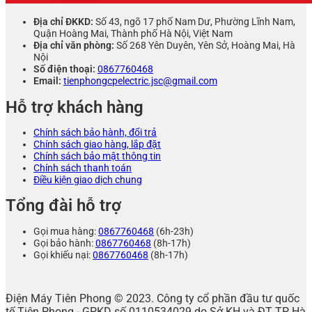
Địa chỉ ĐKKD:
Số 43, ngõ 17 phố Nam Dư, Phường Lĩnh Nam,
Quận Hoàng Mai, Thành phố Hà Nội, Việt Nam
Địa chỉ văn phòng:
Số 268 Yên Duyên, Yên Sở, Hoàng Mai, Hà
Nội
Số điện thoại:
0867760468
Email:
tienphongcpelectric.jsc@gmail.com
Hỗ trợ khách hàng
Chính sách bảo hành, đổi trả
Chính sách giao hàng, lắp đặt
Chính sách bảo mật thông tin
Chính sách thanh toán
Điều kiện giao dịch chung
Tổng đài hỗ trợ
Gọi mua hàng:
0867760468
(6h-23h)
Gọi bảo hành:
0867760468
(8h-17h)
Gọi khiếu nại:
0867760468
(8h-17h)
Điện Máy Tiên Phong © 2023. Công ty cổ phần đầu tư quốc
tế Tiên Phong - GPKD số 0110534029 do Sở KH và ĐT TP Hà