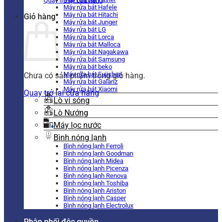
Quay trở lại cửa hàng
Máy rửa bát Hafele
Máy rửa bát Hitachi
Giỏ hàng
Máy rửa bát Junger
Máy rửa bát LG
Máy rửa bát Lorca
Máy rửa bát Malloca
Máy rửa bát Nagakawa
Máy rửa bát Samsung
Máy rửa bát beko
Máy rửa bát Fujishan
Chưa có sản phẩm trong giỏ hàng.
Máy rửa bát Galanz
Máy rửa bát Xiaomi
Quay trở lại cửa hàng
Lò vi sóng
Lò Nướng
Máy lọc nước
Bình nóng lạnh
Bình nóng lạnh Ferroli
Bình nóng lạnh Goodman
Bình nóng lạnh Midea
Bình nóng lạnh Picenza
Bình nóng lạnh Renova
Bình nóng lạnh Toshiba
Bình nóng lạnh Ariston
Bình nóng lạnh Casper
Bình nóng lạnh Electrolux
Phân phối độc quyền