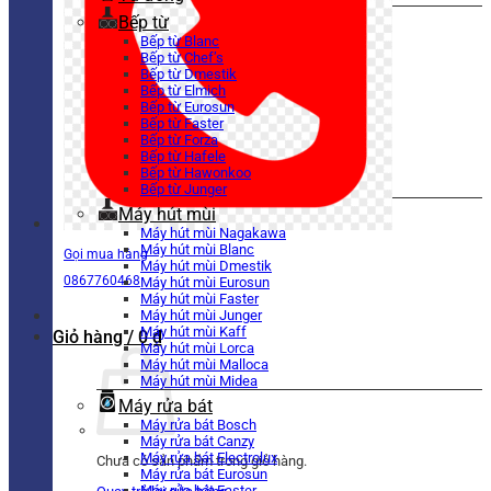
Bếp từ
Bếp từ Blanc
Bếp từ Chef’s
Bếp từ Dmestik
Bếp từ Elmich
Bếp từ Eurosun
Bếp từ Faster
Bếp từ Forza
Bếp từ Hafele
Bếp từ Hawonkoo
Bếp từ Junger
Máy hút mùi
Máy hút mùi Nagakawa
Máy hút mùi Blanc
Gọi mua hàng
Máy hút mùi Dmestik
0867760468
Máy hút mùi Eurosun
Máy hút mùi Faster
Máy hút mùi Junger
Máy hút mùi Kaff
Giỏ hàng /
0
₫
Máy hút mùi Lorca
Máy hút mùi Malloca
Máy hút mùi Midea
Máy rửa bát
Máy rửa bát Bosch
Máy rửa bát Canzy
Máy rửa bát Electrolux
Chưa có sản phẩm trong giỏ hàng.
Máy rửa bát Eurosun
Máy rửa bát Faster