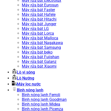
Máy rửa bát Electrolux
Máy rửa bát Eurosun
Máy rửa bát Faster
Máy rửa bát Hafele
Máy rửa bát Hitachi
Máy rửa bát Junger
Máy rửa bát LG
Máy rửa bát Lorca
Máy rửa bát Malloca
Máy rửa bát Nagakawa
Máy rửa bát Samsung
Máy rửa bát beko
Máy rửa bát Fujishan
Máy rửa bát Galanz
Máy rửa bát Xiaomi
Lò vi sóng
Lò Nướng
Máy lọc nước
Bình nóng lạnh
Bình nóng lạnh Ferroli
Bình nóng lạnh Goodman
Bình nóng lạnh Midea
Bình nóng lạnh Picenza