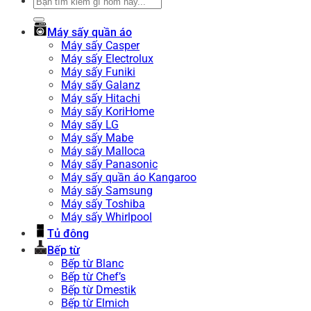
Tìm
kiếm:
Máy sấy quần áo
Máy sấy Casper
Máy sấy Electrolux
Máy sấy Funiki
Máy sấy Galanz
Máy sấy Hitachi
Máy sấy KoriHome
Máy sấy LG
Máy sấy Mabe
Máy sấy Malloca
Máy sấy Panasonic
Máy sấy quần áo Kangaroo
Máy sấy Samsung
Máy sấy Toshiba
Máy sấy Whirlpool
Tủ đông
Bếp từ
Bếp từ Blanc
Bếp từ Chef’s
Bếp từ Dmestik
Bếp từ Elmich