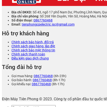
Địa chỉ ĐKKD:
Số 43, ngõ 17 phố Nam Dư, Phường Lĩnh Nam, Qu
Địa chỉ văn phòng:
Số 268 Yên Duyên, Yên Sở, Hoàng Mai, Hà Nội
Số điện thoại:
0867760468
Email:
tienphongcpelectric.jsc@gmail.com
Hỗ trợ khách hàng
Chính sách bảo hành, đổi trả
Chính sách giao hàng, lắp đặt
Chính sách bảo mật thông tin
Chính sách thanh toán
Điều kiện giao dịch chung
Tổng đài hỗ trợ
Gọi mua hàng:
0867760468
(6h-23h)
Gọi bảo hành:
0867760468
(8h-17h)
Gọi khiếu nại:
0867760468
(8h-17h)
Điện Máy Tiên Phong © 2023. Công ty cổ phần đầu tư quốc 