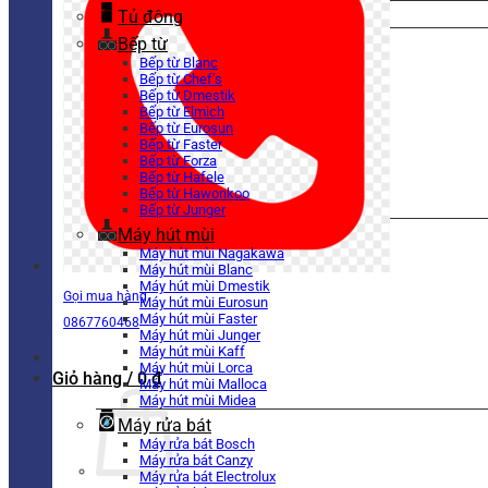
Tủ đông
Bếp từ
Bếp từ Blanc
Bếp từ Chef’s
Bếp từ Dmestik
Bếp từ Elmich
Bếp từ Eurosun
Bếp từ Faster
Bếp từ Forza
Bếp từ Hafele
Bếp từ Hawonkoo
Bếp từ Junger
Máy hút mùi
Máy hút mùi Nagakawa
Máy hút mùi Blanc
Máy hút mùi Dmestik
Gọi mua hàng
Máy hút mùi Eurosun
Máy hút mùi Faster
0867760468
Máy hút mùi Junger
Máy hút mùi Kaff
Máy hút mùi Lorca
Giỏ hàng /
0
₫
Máy hút mùi Malloca
Máy hút mùi Midea
Máy rửa bát
Máy rửa bát Bosch
Máy rửa bát Canzy
Máy rửa bát Electrolux