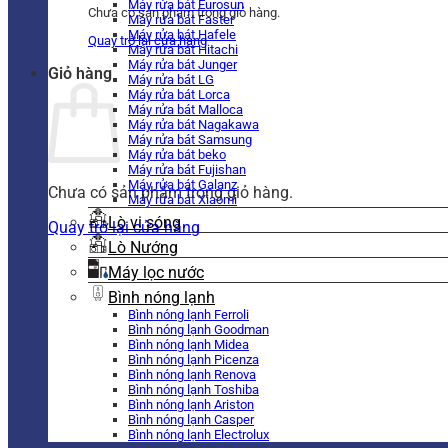
Máy rửa bát Eurosun
Chưa có sản phẩm trong giỏ hàng.
Máy rửa bát Faster
Máy rửa bát Hafele
Quay trở lại cửa hàng
Máy rửa bát Hitachi
Máy rửa bát Junger
Giỏ hàng
Máy rửa bát LG
Máy rửa bát Lorca
Máy rửa bát Malloca
Máy rửa bát Nagakawa
Máy rửa bát Samsung
Máy rửa bát beko
Máy rửa bát Fujishan
Máy rửa bát Galanz
Chưa có sản phẩm trong giỏ hàng.
Máy rửa bát Xiaomi
Lò vi sóng
Quay trở lại cửa hàng
Lò Nướng
Máy lọc nước
Bình nóng lạnh
Bình nóng lạnh Ferroli
Bình nóng lạnh Goodman
Bình nóng lạnh Midea
Bình nóng lạnh Picenza
Bình nóng lạnh Renova
Bình nóng lạnh Toshiba
Bình nóng lạnh Ariston
Bình nóng lạnh Casper
Bình nóng lạnh Electrolux