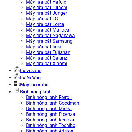
Máy rửa bát Hafele
Máy rửa bát Hitachi
Máy rửa bát Junger
Máy rửa bát LG
Máy rửa bát Lorca
Máy rửa bát Malloca
Máy rửa bát Nagakawa
Máy rửa bát Samsung
Máy rửa bát beko
Máy rửa bát Fujishan
Máy rửa bát Galanz
Máy rửa bát Xiaomi
Lò vi sóng
Lò Nướng
Máy lọc nước
Bình nóng lạnh
Bình nóng lạnh Ferroli
Bình nóng lạnh Goodman
Bình nóng lạnh Midea
Bình nóng lạnh Picenza
Bình nóng lạnh Renova
Bình nóng lạnh Toshiba
Bình nóng lạnh Ariston