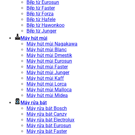
Bếp từ Eurosun
Bếp từ Faster
Bếp từ Forza
Bếp từ Hafele
Bếp từ Hawonkoo
Bếp từ Junger
Máy hút mùi
Máy hút mùi Nagakawa
Máy hút mùi Blanc
Máy hút mùi Dmestik
Máy hút mùi Eurosun
Máy hút mùi Faster
Máy hút mùi Junger
Máy hút mùi Kaff
Máy hút mùi Lorca
Máy hút mùi Malloca
Máy hút mùi Midea
Máy rửa bát
Máy rửa bát Bosch
Máy rửa bát Canzy
Máy rửa bát Electrolux
Máy rửa bát Eurosun
Máy rửa bát Faster