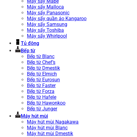
Máy sấy Mabe
Máy sấy Malloca
Máy sấy Panasonic
Máy sấy quần áo Kangaroo
Máy sấy Samsung
Máy sấy Toshiba
Máy sấy Whirlpool
Tủ đông
Bếp từ
Bếp từ Blanc
Bếp từ Chef’s
Bếp từ Dmestik
Bếp từ Elmich
Bếp từ Eurosun
Bếp từ Faster
Bếp từ Forza
Bếp từ Hafele
Bếp từ Hawonkoo
Bếp từ Junger
Máy hút mùi
Máy hút mùi Nagakawa
Máy hút mùi Blanc
Máy hút mùi Dmestik