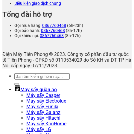
Điều kiện giao dịch chung
Tổng đài hỗ trợ
Gọi mua hàng:
0867760468
(6h-23h)
Gọi bảo hành:
0867760468
(8h-17h)
Gọi khiếu nại:
0867760468
(8h-17h)
Điện Máy Tiên Phong © 2023. Công ty cổ phần đầu tư quốc
tế Tiên Phong - GPKD số 0110534029 do Sở KH và ĐT TP Hà
Nội cấp ngày 07/11/2023
Tìm
kiếm:
Máy sấy quần áo
Máy sấy Casper
Máy sấy Electrolux
Máy sấy Funiki
Máy sấy Galanz
Máy sấy Hitachi
Máy sấy KoriHome
Máy sấy LG