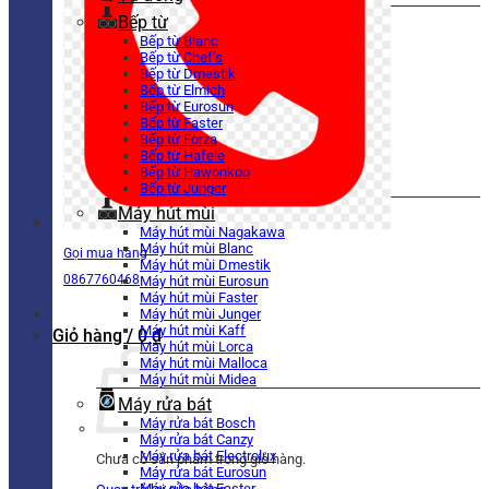
Bếp từ
Bếp từ Blanc
Bếp từ Chef’s
Bếp từ Dmestik
Bếp từ Elmich
Bếp từ Eurosun
Bếp từ Faster
Bếp từ Forza
Bếp từ Hafele
Bếp từ Hawonkoo
Bếp từ Junger
Máy hút mùi
Máy hút mùi Nagakawa
Máy hút mùi Blanc
Gọi mua hàng
Máy hút mùi Dmestik
0867760468
Máy hút mùi Eurosun
Máy hút mùi Faster
Máy hút mùi Junger
Máy hút mùi Kaff
Giỏ hàng /
0
₫
Máy hút mùi Lorca
Máy hút mùi Malloca
Máy hút mùi Midea
Máy rửa bát
Máy rửa bát Bosch
Máy rửa bát Canzy
Máy rửa bát Electrolux
Chưa có sản phẩm trong giỏ hàng.
Máy rửa bát Eurosun
Máy rửa bát Faster