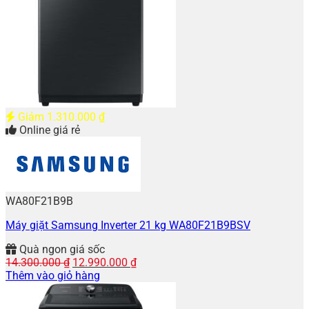
Giảm
1.310.000
₫
Online giá rẻ
WA80F21B9B
Máy giặt Samsung Inverter 21 kg WA80F21B9BSV
Quà ngon giá sốc
Giá
Giá
14.300.000
₫
12.990.000
₫
gốc
hiện
Thêm vào giỏ hàng
là:
tại
14.300.000 ₫.
là: