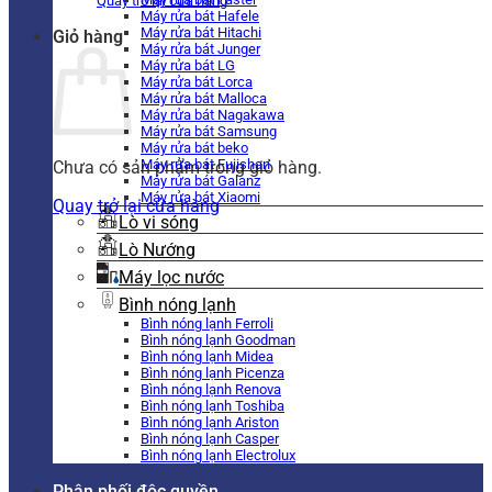
Quay trở lại cửa hàng
Máy rửa bát Hafele
Máy rửa bát Hitachi
Giỏ hàng
Máy rửa bát Junger
Máy rửa bát LG
Máy rửa bát Lorca
Máy rửa bát Malloca
Máy rửa bát Nagakawa
Máy rửa bát Samsung
Máy rửa bát beko
Máy rửa bát Fujishan
Chưa có sản phẩm trong giỏ hàng.
Máy rửa bát Galanz
Máy rửa bát Xiaomi
Quay trở lại cửa hàng
Lò vi sóng
Lò Nướng
Máy lọc nước
Bình nóng lạnh
Bình nóng lạnh Ferroli
Bình nóng lạnh Goodman
Bình nóng lạnh Midea
Bình nóng lạnh Picenza
Bình nóng lạnh Renova
Bình nóng lạnh Toshiba
Bình nóng lạnh Ariston
Bình nóng lạnh Casper
Bình nóng lạnh Electrolux
Phân phối độc quyền