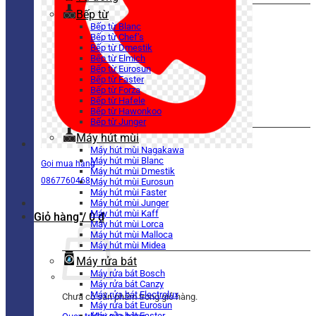
Bếp từ
Bếp từ Blanc
Bếp từ Chef’s
Bếp từ Dmestik
Bếp từ Elmich
Bếp từ Eurosun
Bếp từ Faster
Bếp từ Forza
Bếp từ Hafele
Bếp từ Hawonkoo
Bếp từ Junger
Máy hút mùi
Máy hút mùi Nagakawa
Máy hút mùi Blanc
Gọi mua hàng
Máy hút mùi Dmestik
0867760468
Máy hút mùi Eurosun
Máy hút mùi Faster
Máy hút mùi Junger
Máy hút mùi Kaff
Giỏ hàng /
0
₫
Máy hút mùi Lorca
Máy hút mùi Malloca
Máy hút mùi Midea
Máy rửa bát
Máy rửa bát Bosch
Máy rửa bát Canzy
Máy rửa bát Electrolux
Chưa có sản phẩm trong giỏ hàng.
Máy rửa bát Eurosun
Máy rửa bát Faster