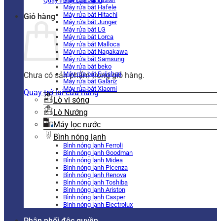
Quay trở lại cửa hàng
Máy rửa bát Hafele
Máy rửa bát Hitachi
Giỏ hàng
Máy rửa bát Junger
Máy rửa bát LG
Máy rửa bát Lorca
Máy rửa bát Malloca
Máy rửa bát Nagakawa
Máy rửa bát Samsung
Máy rửa bát beko
Máy rửa bát Fujishan
Chưa có sản phẩm trong giỏ hàng.
Máy rửa bát Galanz
Máy rửa bát Xiaomi
Quay trở lại cửa hàng
Lò vi sóng
Lò Nướng
Máy lọc nước
Bình nóng lạnh
Bình nóng lạnh Ferroli
Bình nóng lạnh Goodman
Bình nóng lạnh Midea
Bình nóng lạnh Picenza
Bình nóng lạnh Renova
Bình nóng lạnh Toshiba
Bình nóng lạnh Ariston
Bình nóng lạnh Casper
Bình nóng lạnh Electrolux
Phân phối độc quyền