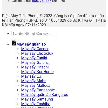
Gọi khiếu nại:
0867760468
(8h-17h)
Điện Máy Tiên Phong © 2023. Công ty cổ phần đầu tư quốc
tế Tiên Phong - GPKD số 0110534029 do Sở KH và ĐT TP Hà
Nội cấp ngày 07/11/2023
Tìm
kiếm:
Máy sấy quần áo
Máy sấy Casper
Máy sấy Electrolux
Máy sấy Funiki
Máy sấy Galanz
Máy sấy Hitachi
Máy sấy KoriHome
Máy sấy LG
Máy sấy Mabe
Máy sấy Malloca
Máy sấy Panasonic
Máy sấy quần áo Kangaroo
Máy sấy Samsung
Máy sấy Toshiba