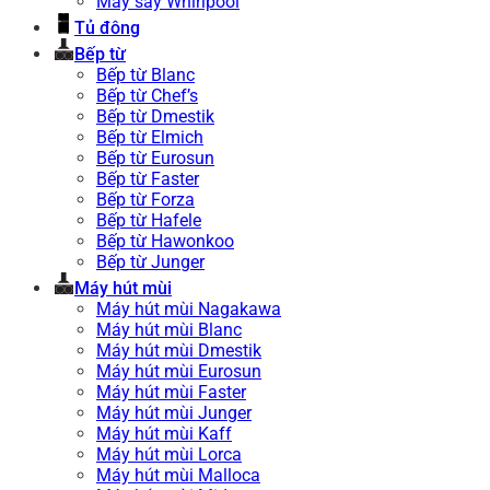
Máy sấy Whirlpool
Tủ đông
Bếp từ
Bếp từ Blanc
Bếp từ Chef’s
Bếp từ Dmestik
Bếp từ Elmich
Bếp từ Eurosun
Bếp từ Faster
Bếp từ Forza
Bếp từ Hafele
Bếp từ Hawonkoo
Bếp từ Junger
Máy hút mùi
Máy hút mùi Nagakawa
Máy hút mùi Blanc
Máy hút mùi Dmestik
Máy hút mùi Eurosun
Máy hút mùi Faster
Máy hút mùi Junger
Máy hút mùi Kaff
Máy hút mùi Lorca
Máy hút mùi Malloca