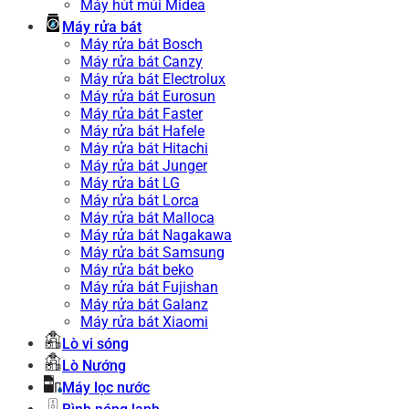
Máy hút mùi Midea
Máy rửa bát
Máy rửa bát Bosch
Máy rửa bát Canzy
Máy rửa bát Electrolux
Máy rửa bát Eurosun
Máy rửa bát Faster
Máy rửa bát Hafele
Máy rửa bát Hitachi
Máy rửa bát Junger
Máy rửa bát LG
Máy rửa bát Lorca
Máy rửa bát Malloca
Máy rửa bát Nagakawa
Máy rửa bát Samsung
Máy rửa bát beko
Máy rửa bát Fujishan
Máy rửa bát Galanz
Máy rửa bát Xiaomi
Lò vi sóng
Lò Nướng
Máy lọc nước