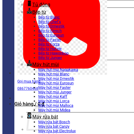
Tủ đông
Bếp từ
Bếp từ Blanc
Bếp từ Chef’s
Bếp từ Dmestik
Bếp từ Elmich
Bếp từ Eurosun
Bếp từ Faster
Bếp từ Forza
Bếp từ Hafele
Bếp từ Hawonkoo
Bếp từ Junger
Máy hút mùi
Máy hút mùi Nagakawa
Máy hút mùi Blanc
Máy hút mùi Dmestik
Gọi mua hàng
Máy hút mùi Eurosun
Máy hút mùi Faster
0867760468
Máy hút mùi Junger
Máy hút mùi Kaff
Máy hút mùi Lorca
Giỏ hàng /
0
₫
Máy hút mùi Malloca
Máy hút mùi Midea
Máy rửa bát
Máy rửa bát Bosch
Máy rửa bát Canzy
Máy rửa bát Electrolux