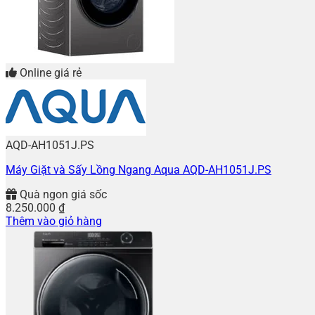
Online giá rẻ
AQD-AH1051J.PS
Máy Giặt và Sấy Lồng Ngang Aqua AQD-AH1051J.PS
Quà ngon giá sốc
8.250.000
₫
Thêm vào giỏ hàng