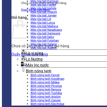
Máy rửa bát Eurosun
Chưa có sản phẩm trong giỏ hàng.
Máy rửa bát Faster
Máy rửa bát Hafele
Quay trở lại cửa hàng
Máy rửa bát Hitachi
Máy rửa bát Junger
Giỏ hàng
Máy rửa bát LG
Máy rửa bát Lorca
Máy rửa bát Malloca
Máy rửa bát Nagakawa
Máy rửa bát Samsung
Máy rửa bát beko
Máy rửa bát Fujishan
Máy rửa bát Galanz
Chưa có sản phẩm trong giỏ hàng.
Máy rửa bát Xiaomi
Lò vi sóng
Quay trở lại cửa hàng
Lò Nướng
Máy lọc nước
Bình nóng lạnh
Bình nóng lạnh Ferroli
Bình nóng lạnh Goodman
Bình nóng lạnh Midea
Bình nóng lạnh Picenza
Bình nóng lạnh Renova
Bình nóng lạnh Toshiba
Bình nóng lạnh Ariston
Bình nóng lạnh Casper
Bình nóng lạnh Electrolux