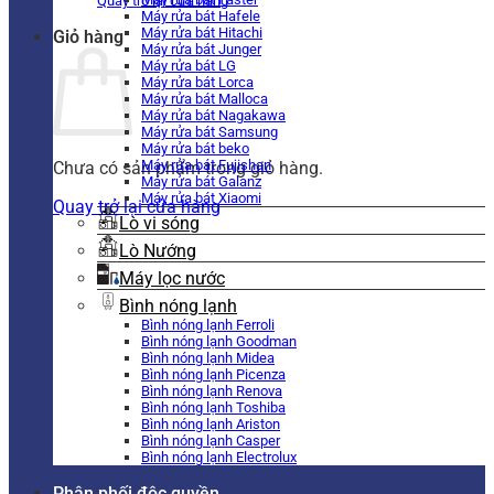
Quay trở lại cửa hàng
Máy rửa bát Hafele
Máy rửa bát Hitachi
Giỏ hàng
Máy rửa bát Junger
Máy rửa bát LG
Máy rửa bát Lorca
Máy rửa bát Malloca
Máy rửa bát Nagakawa
Máy rửa bát Samsung
Máy rửa bát beko
Máy rửa bát Fujishan
Chưa có sản phẩm trong giỏ hàng.
Máy rửa bát Galanz
Máy rửa bát Xiaomi
Quay trở lại cửa hàng
Lò vi sóng
Lò Nướng
Máy lọc nước
Bình nóng lạnh
Bình nóng lạnh Ferroli
Bình nóng lạnh Goodman
Bình nóng lạnh Midea
Bình nóng lạnh Picenza
Bình nóng lạnh Renova
Bình nóng lạnh Toshiba
Bình nóng lạnh Ariston
Bình nóng lạnh Casper
Bình nóng lạnh Electrolux
Phân phối độc quyền