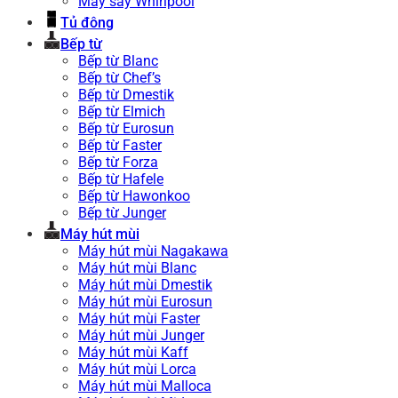
Máy sấy Whirlpool
Tủ đông
Bếp từ
Bếp từ Blanc
Bếp từ Chef’s
Bếp từ Dmestik
Bếp từ Elmich
Bếp từ Eurosun
Bếp từ Faster
Bếp từ Forza
Bếp từ Hafele
Bếp từ Hawonkoo
Bếp từ Junger
Máy hút mùi
Máy hút mùi Nagakawa
Máy hút mùi Blanc
Máy hút mùi Dmestik
Máy hút mùi Eurosun
Máy hút mùi Faster
Máy hút mùi Junger
Máy hút mùi Kaff
Máy hút mùi Lorca
Máy hút mùi Malloca