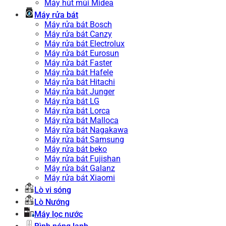
Máy hút mùi Midea
Máy rửa bát
Máy rửa bát Bosch
Máy rửa bát Canzy
Máy rửa bát Electrolux
Máy rửa bát Eurosun
Máy rửa bát Faster
Máy rửa bát Hafele
Máy rửa bát Hitachi
Máy rửa bát Junger
Máy rửa bát LG
Máy rửa bát Lorca
Máy rửa bát Malloca
Máy rửa bát Nagakawa
Máy rửa bát Samsung
Máy rửa bát beko
Máy rửa bát Fujishan
Máy rửa bát Galanz
Máy rửa bát Xiaomi
Lò vi sóng
Lò Nướng
Máy lọc nước