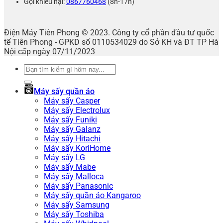
Gọi khiếu nại:
0867760468
(8h-17h)
Điện Máy Tiên Phong © 2023. Công ty cổ phần đầu tư quốc
tế Tiên Phong - GPKD số 0110534029 do Sở KH và ĐT TP Hà
Nội cấp ngày 07/11/2023
Tìm
kiếm:
Máy sấy quần áo
Máy sấy Casper
Máy sấy Electrolux
Máy sấy Funiki
Máy sấy Galanz
Máy sấy Hitachi
Máy sấy KoriHome
Máy sấy LG
Máy sấy Mabe
Máy sấy Malloca
Máy sấy Panasonic
Máy sấy quần áo Kangaroo
Máy sấy Samsung
Máy sấy Toshiba