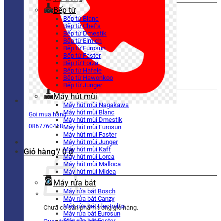
Bếp từ
Bếp từ Blanc
Bếp từ Chef’s
Bếp từ Dmestik
Bếp từ Elmich
Bếp từ Eurosun
Bếp từ Faster
Bếp từ Forza
Bếp từ Hafele
Bếp từ Hawonkoo
Bếp từ Junger
Máy hút mùi
Máy hút mùi Nagakawa
Máy hút mùi Blanc
Gọi mua hàng
Máy hút mùi Dmestik
0867760468
Máy hút mùi Eurosun
Máy hút mùi Faster
Máy hút mùi Junger
Máy hút mùi Kaff
Giỏ hàng /
0
₫
Máy hút mùi Lorca
Máy hút mùi Malloca
Máy hút mùi Midea
Máy rửa bát
Máy rửa bát Bosch
Máy rửa bát Canzy
Máy rửa bát Electrolux
Chưa có sản phẩm trong giỏ hàng.
Máy rửa bát Eurosun
Máy rửa bát Faster