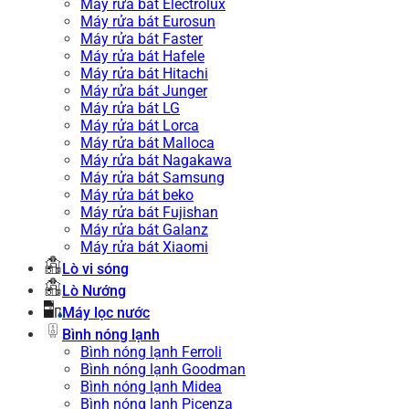
Máy rửa bát Electrolux
Máy rửa bát Eurosun
Máy rửa bát Faster
Máy rửa bát Hafele
Máy rửa bát Hitachi
Máy rửa bát Junger
Máy rửa bát LG
Máy rửa bát Lorca
Máy rửa bát Malloca
Máy rửa bát Nagakawa
Máy rửa bát Samsung
Máy rửa bát beko
Máy rửa bát Fujishan
Máy rửa bát Galanz
Máy rửa bát Xiaomi
Lò vi sóng
Lò Nướng
Máy lọc nước
Bình nóng lạnh
Bình nóng lạnh Ferroli
Bình nóng lạnh Goodman
Bình nóng lạnh Midea
Bình nóng lạnh Picenza