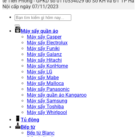
tế Tiên Phong - GPKD số 0110534029 do Sở KH và ĐT TP Hà
Nội cấp ngày 07/11/2023
Tìm
kiếm:
Máy sấy quần áo
Máy sấy Casper
Máy sấy Electrolux
Máy sấy Funiki
Máy sấy Galanz
Máy sấy Hitachi
Máy sấy KoriHome
Máy sấy LG
Máy sấy Mabe
Máy sấy Malloca
Máy sấy Panasonic
Máy sấy quần áo Kangaroo
Máy sấy Samsung
Máy sấy Toshiba
Máy sấy Whirlpool
Tủ đông
Bếp từ
Bếp từ Blanc