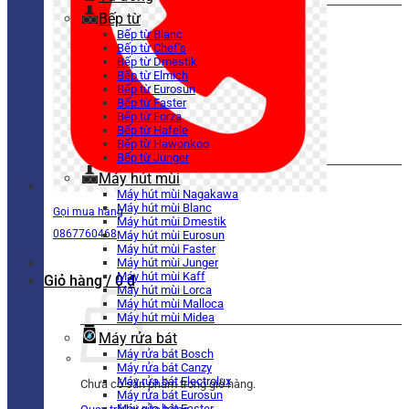
Bếp từ
Bếp từ Blanc
Bếp từ Chef’s
Bếp từ Dmestik
Bếp từ Elmich
Bếp từ Eurosun
Bếp từ Faster
Bếp từ Forza
Bếp từ Hafele
Bếp từ Hawonkoo
Bếp từ Junger
Máy hút mùi
Máy hút mùi Nagakawa
Máy hút mùi Blanc
Gọi mua hàng
Máy hút mùi Dmestik
0867760468
Máy hút mùi Eurosun
Máy hút mùi Faster
Máy hút mùi Junger
Máy hút mùi Kaff
Giỏ hàng /
0
₫
Máy hút mùi Lorca
Máy hút mùi Malloca
Máy hút mùi Midea
Máy rửa bát
Máy rửa bát Bosch
Máy rửa bát Canzy
Máy rửa bát Electrolux
Chưa có sản phẩm trong giỏ hàng.
Máy rửa bát Eurosun
Máy rửa bát Faster