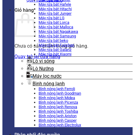
Quay trở lại cửa hàng
Máy rửa bát Hafele
Máy rửa bát Hitachi
Giỏ hàng
Máy rửa bát Junger
Máy rửa bát LG
Máy rửa bát Lorca
Máy rửa bát Malloca
Máy rửa bát Nagakawa
Máy rửa bát Samsung
Máy rửa bát beko
Máy rửa bát Fujishan
Chưa có sản phẩm trong giỏ hàng.
Máy rửa bát Galanz
Máy rửa bát Xiaomi
Quay trở lại cửa hàng
Lò vi sóng
Lò Nướng
Máy lọc nước
Bình nóng lạnh
Bình nóng lạnh Ferroli
Bình nóng lạnh Goodman
Bình nóng lạnh Midea
Bình nóng lạnh Picenza
Bình nóng lạnh Renova
Bình nóng lạnh Toshiba
Bình nóng lạnh Ariston
Bình nóng lạnh Casper
Bình nóng lạnh Electrolux
Phân phối độc quyền