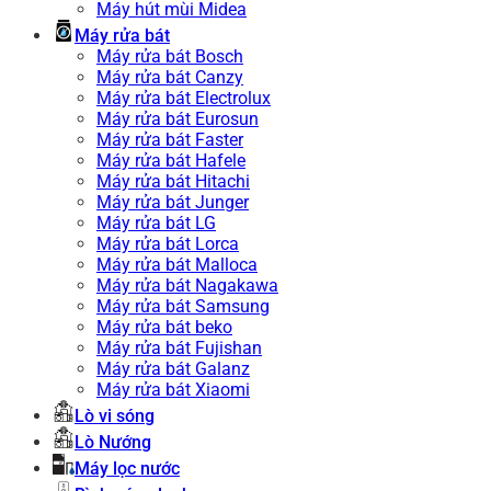
Máy hút mùi Midea
Máy rửa bát
Máy rửa bát Bosch
Máy rửa bát Canzy
Máy rửa bát Electrolux
Máy rửa bát Eurosun
Máy rửa bát Faster
Máy rửa bát Hafele
Máy rửa bát Hitachi
Máy rửa bát Junger
Máy rửa bát LG
Máy rửa bát Lorca
Máy rửa bát Malloca
Máy rửa bát Nagakawa
Máy rửa bát Samsung
Máy rửa bát beko
Máy rửa bát Fujishan
Máy rửa bát Galanz
Máy rửa bát Xiaomi
Lò vi sóng
Lò Nướng
Máy lọc nước