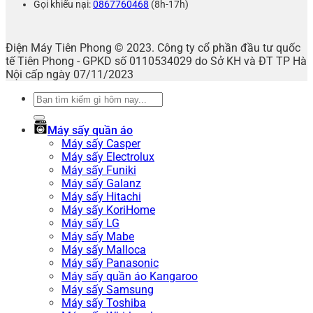
Gọi khiếu nại:
0867760468
(8h-17h)
Điện Máy Tiên Phong © 2023. Công ty cổ phần đầu tư quốc
tế Tiên Phong - GPKD số 0110534029 do Sở KH và ĐT TP Hà
Nội cấp ngày 07/11/2023
Tìm
kiếm:
Máy sấy quần áo
Máy sấy Casper
Máy sấy Electrolux
Máy sấy Funiki
Máy sấy Galanz
Máy sấy Hitachi
Máy sấy KoriHome
Máy sấy LG
Máy sấy Mabe
Máy sấy Malloca
Máy sấy Panasonic
Máy sấy quần áo Kangaroo
Máy sấy Samsung
Máy sấy Toshiba