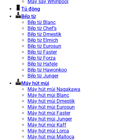
Máy sấy Whirlpool
Tủ đông
Bếp từ
Bếp từ Blanc
Bếp từ Chef’s
Bếp từ Dmestik
Bếp từ Elmich
Bếp từ Eurosun
Bếp từ Faster
Bếp từ Forza
Bếp từ Hafele
Bếp từ Hawonkoo
Bếp từ Junger
Máy hút mùi
Máy hút mùi Nagakawa
Máy hút mùi Blanc
Máy hút mùi Dmestik
Máy hút mùi Eurosun
Máy hút mùi Faster
Máy hút mùi Junger
Máy hút mùi Kaff
Máy hút mùi Lorca
Máy hút mùi Malloca