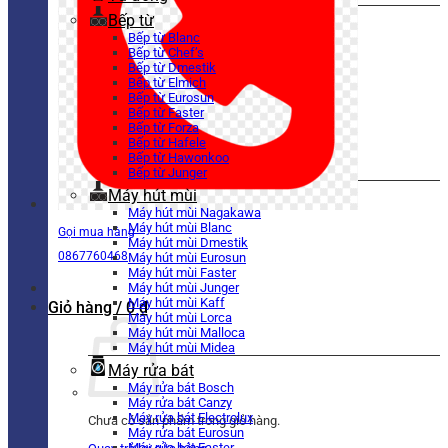
Bếp từ
Bếp từ Blanc
Bếp từ Chef’s
Bếp từ Dmestik
Bếp từ Elmich
Bếp từ Eurosun
Bếp từ Faster
Bếp từ Forza
Bếp từ Hafele
Bếp từ Hawonkoo
Bếp từ Junger
Máy hút mùi
Máy hút mùi Nagakawa
Máy hút mùi Blanc
Gọi mua hàng
Máy hút mùi Dmestik
0867760468
Máy hút mùi Eurosun
Máy hút mùi Faster
Máy hút mùi Junger
Máy hút mùi Kaff
Giỏ hàng /
0
₫
Máy hút mùi Lorca
Máy hút mùi Malloca
Máy hút mùi Midea
Máy rửa bát
Máy rửa bát Bosch
Máy rửa bát Canzy
Máy rửa bát Electrolux
Chưa có sản phẩm trong giỏ hàng.
Máy rửa bát Eurosun
Máy rửa bát Faster