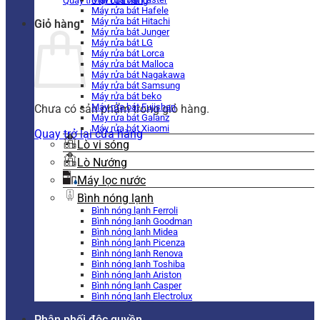
Quay trở lại cửa hàng
Máy rửa bát Hafele
Máy rửa bát Hitachi
Giỏ hàng
Máy rửa bát Junger
Máy rửa bát LG
Máy rửa bát Lorca
Máy rửa bát Malloca
Máy rửa bát Nagakawa
Máy rửa bát Samsung
Máy rửa bát beko
Máy rửa bát Fujishan
Chưa có sản phẩm trong giỏ hàng.
Máy rửa bát Galanz
Máy rửa bát Xiaomi
Quay trở lại cửa hàng
Lò vi sóng
Lò Nướng
Máy lọc nước
Bình nóng lạnh
Bình nóng lạnh Ferroli
Bình nóng lạnh Goodman
Bình nóng lạnh Midea
Bình nóng lạnh Picenza
Bình nóng lạnh Renova
Bình nóng lạnh Toshiba
Bình nóng lạnh Ariston
Bình nóng lạnh Casper
Bình nóng lạnh Electrolux
Phân phối độc quyền