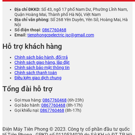
Địa chỉ ĐKKD:
Số 43, ngõ 17 phố Nam Dư, Phường Lĩnh Nam,
Quận Hoàng Mai, Thành phố Hà Nội, Việt Nam
Địa chỉ văn phòng:
Số 268 Yên Duyên, Yên Sở, Hoàng Mai, Hà
Nội
Số điện thoại:
0867760468
Email:
tienphongcpelectric.jsc@gmail.com
Hỗ trợ khách hàng
Chính sách bảo hành, đổi trả
Chính sách giao hàng, lắp đặt
Chính sách bảo mật thông tin
Chính sách thanh toán
Điều kiện giao dịch chung
Tổng đài hỗ trợ
Gọi mua hàng:
0867760468
(6h-23h)
Gọi bảo hành:
0867760468
(8h-17h)
Gọi khiếu nại:
0867760468
(8h-17h)
Điện Máy Tiên Phong © 2023. Công ty cổ phần đầu tư quốc
tế Tiên Phong - GPKD số 0110534029 do Sở KH và ĐT TP Hà