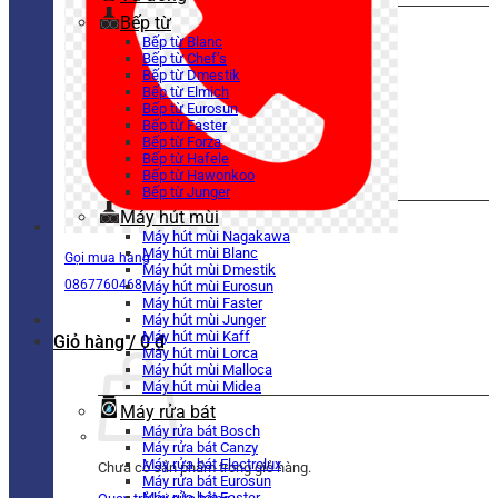
Bếp từ
Bếp từ Blanc
Bếp từ Chef’s
Bếp từ Dmestik
Bếp từ Elmich
Bếp từ Eurosun
Bếp từ Faster
Bếp từ Forza
Bếp từ Hafele
Bếp từ Hawonkoo
Bếp từ Junger
Máy hút mùi
Máy hút mùi Nagakawa
Máy hút mùi Blanc
Gọi mua hàng
Máy hút mùi Dmestik
0867760468
Máy hút mùi Eurosun
Máy hút mùi Faster
Máy hút mùi Junger
Máy hút mùi Kaff
Giỏ hàng /
0
₫
Máy hút mùi Lorca
Máy hút mùi Malloca
Máy hút mùi Midea
Máy rửa bát
Máy rửa bát Bosch
Máy rửa bát Canzy
Máy rửa bát Electrolux
Chưa có sản phẩm trong giỏ hàng.
Máy rửa bát Eurosun
Máy rửa bát Faster