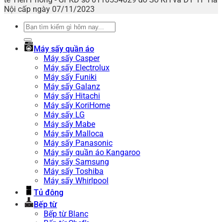
Nội cấp ngày 07/11/2023
Tìm
kiếm:
Máy sấy quần áo
Máy sấy Casper
Máy sấy Electrolux
Máy sấy Funiki
Máy sấy Galanz
Máy sấy Hitachi
Máy sấy KoriHome
Máy sấy LG
Máy sấy Mabe
Máy sấy Malloca
Máy sấy Panasonic
Máy sấy quần áo Kangaroo
Máy sấy Samsung
Máy sấy Toshiba
Máy sấy Whirlpool
Tủ đông
Bếp từ
Bếp từ Blanc