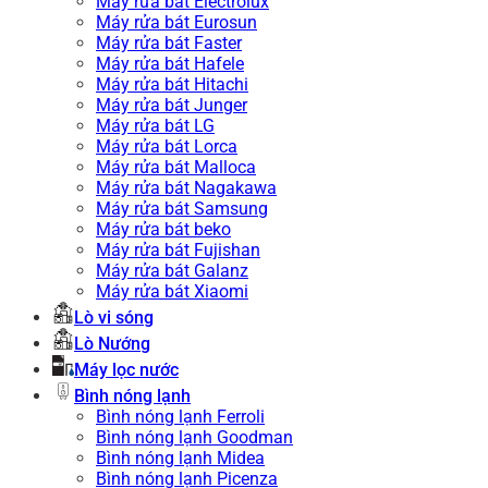
Máy rửa bát Electrolux
Máy rửa bát Eurosun
Máy rửa bát Faster
Máy rửa bát Hafele
Máy rửa bát Hitachi
Máy rửa bát Junger
Máy rửa bát LG
Máy rửa bát Lorca
Máy rửa bát Malloca
Máy rửa bát Nagakawa
Máy rửa bát Samsung
Máy rửa bát beko
Máy rửa bát Fujishan
Máy rửa bát Galanz
Máy rửa bát Xiaomi
Lò vi sóng
Lò Nướng
Máy lọc nước
Bình nóng lạnh
Bình nóng lạnh Ferroli
Bình nóng lạnh Goodman
Bình nóng lạnh Midea
Bình nóng lạnh Picenza