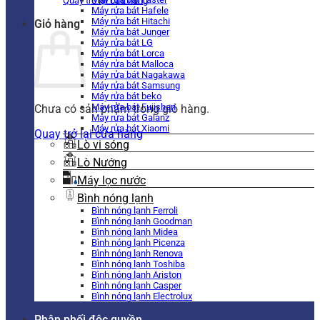
Quay trở lại cửa hàng
Máy rửa bát Hafele
Máy rửa bát Hitachi
Giỏ hàng
Máy rửa bát Junger
Máy rửa bát LG
Máy rửa bát Lorca
Máy rửa bát Malloca
Máy rửa bát Nagakawa
Máy rửa bát Samsung
Máy rửa bát beko
Máy rửa bát Fujishan
Chưa có sản phẩm trong giỏ hàng.
Máy rửa bát Galanz
Máy rửa bát Xiaomi
Quay trở lại cửa hàng
Lò vi sóng
Lò Nướng
Máy lọc nước
Bình nóng lạnh
Bình nóng lạnh Ferroli
Bình nóng lạnh Goodman
Bình nóng lạnh Midea
Bình nóng lạnh Picenza
Bình nóng lạnh Renova
Bình nóng lạnh Toshiba
Bình nóng lạnh Ariston
Bình nóng lạnh Casper
Bình nóng lạnh Electrolux
Phân phối độc quyền