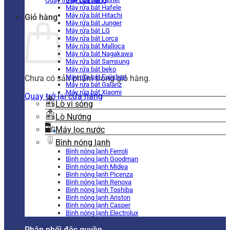
Quay trở lại cửa hàng
Máy rửa bát Hafele
Máy rửa bát Hitachi
Giỏ hàng
Máy rửa bát Junger
Máy rửa bát LG
Máy rửa bát Lorca
Máy rửa bát Malloca
Máy rửa bát Nagakawa
Máy rửa bát Samsung
Máy rửa bát beko
Máy rửa bát Fujishan
Chưa có sản phẩm trong giỏ hàng.
Máy rửa bát Galanz
Máy rửa bát Xiaomi
Quay trở lại cửa hàng
Lò vi sóng
Lò Nướng
Máy lọc nước
Bình nóng lạnh
Bình nóng lạnh Ferroli
Bình nóng lạnh Goodman
Bình nóng lạnh Midea
Bình nóng lạnh Picenza
Bình nóng lạnh Renova
Bình nóng lạnh Toshiba
Bình nóng lạnh Ariston
Bình nóng lạnh Casper
Bình nóng lạnh Electrolux
Phân phối độc quyền