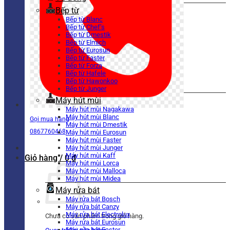
Bếp từ
Bếp từ Blanc
Bếp từ Chef’s
Bếp từ Dmestik
Bếp từ Elmich
Bếp từ Eurosun
Bếp từ Faster
Bếp từ Forza
Bếp từ Hafele
Bếp từ Hawonkoo
Bếp từ Junger
Máy hút mùi
Máy hút mùi Nagakawa
Máy hút mùi Blanc
Gọi mua hàng
Máy hút mùi Dmestik
0867760468
Máy hút mùi Eurosun
Máy hút mùi Faster
Máy hút mùi Junger
Máy hút mùi Kaff
Giỏ hàng /
0
₫
Máy hút mùi Lorca
Máy hút mùi Malloca
Máy hút mùi Midea
Máy rửa bát
Máy rửa bát Bosch
Máy rửa bát Canzy
Máy rửa bát Electrolux
Chưa có sản phẩm trong giỏ hàng.
Máy rửa bát Eurosun
Máy rửa bát Faster