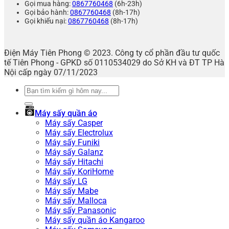
Gọi mua hàng:
0867760468
(6h-23h)
Gọi bảo hành:
0867760468
(8h-17h)
Gọi khiếu nại:
0867760468
(8h-17h)
Điện Máy Tiên Phong © 2023. Công ty cổ phần đầu tư quốc
tế Tiên Phong - GPKD số 0110534029 do Sở KH và ĐT TP Hà
Nội cấp ngày 07/11/2023
Tìm
kiếm:
Máy sấy quần áo
Máy sấy Casper
Máy sấy Electrolux
Máy sấy Funiki
Máy sấy Galanz
Máy sấy Hitachi
Máy sấy KoriHome
Máy sấy LG
Máy sấy Mabe
Máy sấy Malloca
Máy sấy Panasonic
Máy sấy quần áo Kangaroo