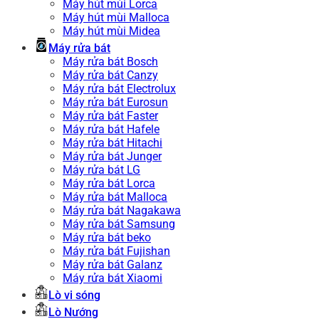
Máy hút mùi Lorca
Máy hút mùi Malloca
Máy hút mùi Midea
Máy rửa bát
Máy rửa bát Bosch
Máy rửa bát Canzy
Máy rửa bát Electrolux
Máy rửa bát Eurosun
Máy rửa bát Faster
Máy rửa bát Hafele
Máy rửa bát Hitachi
Máy rửa bát Junger
Máy rửa bát LG
Máy rửa bát Lorca
Máy rửa bát Malloca
Máy rửa bát Nagakawa
Máy rửa bát Samsung
Máy rửa bát beko
Máy rửa bát Fujishan
Máy rửa bát Galanz
Máy rửa bát Xiaomi
Lò vi sóng
Lò Nướng